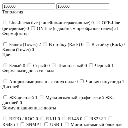
Топология
Line-Interactive (линейно-интерактивные)
0
OFF-Line
(резервные)
0
ON-line (с двойным преобразователем)
21
Форм-фактор
Башня (Tower)
2
В стойку (Rack)
0
В стойку (Rack) /
Башня (Tower)
0
Цвет
Белый
0
Серый
0
Темно-серый
0
Черный
1
Форма выходного сигнала
Аппроксимированная синусоида
0
Чистая синусоида
1
Дисплей
ЖК-дисплей
1
Мультиязычный графический ЖК-
дисплей
0
Коммуникационные порты
REPO / ROO
0
RJ-11
0
RJ-45
0
RS232
1
RS485
1
SNMP
1
USB
1
Мини-клеммный блок для