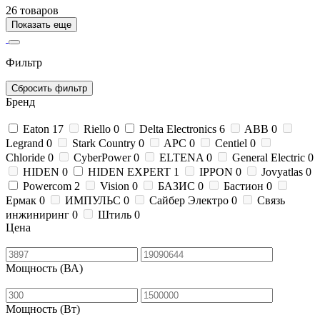
26 товаров
Показать еще
Фильтр
Сбросить фильтр
Бренд
Eaton
17
Riello
0
Delta Electronics
6
ABB
0
Legrand
0
Stark Country
0
APC
0
Centiel
0
Chloride
0
CyberPower
0
ELTENA
0
General Electric
0
HIDEN
0
HIDEN EXPERT
1
IPPON
0
Jovyatlas
0
Powercom
2
Vision
0
БАЗИС
0
Бастион
0
Ермак
0
ИМПУЛЬС
0
Сайбер Электро
0
Связь
инжиниринг
0
Штиль
0
Цена
Мощность (ВА)
Мощность (Вт)