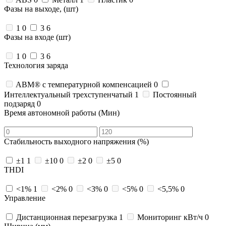
Фазы на выходе, (шт)
1
0
3
6
Фазы на входе (шт)
1
0
3
6
Технология заряда
ABM® с температурной компенсацией
0
Интеллектуальный трехступенчатый
1
Постоянный
подзаряд
0
Время автономной работы (Мин)
Стабильность выходного напряжения (%)
±1
1
±10
0
±2
0
±5
0
THDI
<1%
1
<2%
0
<3%
0
<5%
0
<5,5%
0
Управление
Дистанционная перезагрузка
1
Мониторинг кВт/ч
0