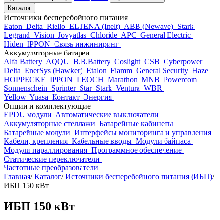
Каталог
Источники бесперебойного питания
Eaton
Delta
Riello
ELTENA (Inelt)
ABB (Newave)
Stark
Legrand
Vision
Jovyatlas
Chloride
APC
General Electric
Hiden
IPPON
Связь инжиниринг
Аккумуляторные батареи
Alfa Battery
AQQU
B.B.Battery
Coslight
CSB
Cyberpower
Delta
EnerSys (Hawker)
Etalon
Fiamm
General Security
Haze
HOPPECKE
IPPON
LEOCH
Marathon
MNB
Powercom
Sonnenschein
Sprinter
Star
Stark
Ventura
WBR
Yellow
Yuasa
Контакт
Энергия
Опции и комплектующие
EPDU модули
Автоматические выключатели
Аккумуляторные стеллажи
Батарейные кабинеты
Батарейные модули
Интерфейсы мониторинга и управления
Кабели, крепления
Кабельные вводы
Модули байпаса
Модули параллирования
Программное обеспечение
Статические переключатели
Частотные преобразователи
Главная
/
Каталог
/
Источники бесперебойного питания (ИБП)
/
ИБП 150 кВт
ИБП 150 кВт