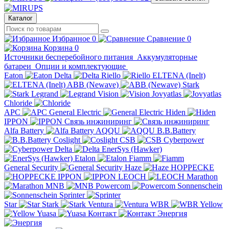
Каталог
Избранное
0
Сравнение
0
Корзина
0
Источники бесперебойного питания
Аккумуляторные
батареи
Опции и комплектующие
Eaton
Delta
Riello
ELTENA (Inelt)
ABB (Newave)
Stark
Legrand
Vision
Jovyatlas
Chloride
APC
General Electric
Hiden
IPPON
Связь инжиниринг
Alfa Battery
AQQU
B.B.Battery
Coslight
CSB
Cyberpower
Delta
EnerSys (Hawker)
Etalon
Fiamm
General Security
Haze
HOPPECKE
IPPON
LEOCH
Marathon
MNB
Powercom
Sonnenschein
Sprinter
Star
Stark
Ventura
WBR
Yellow
Yuasa
Контакт
Энергия