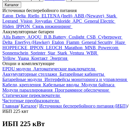
Каталог
Источники бесперебойного питания
Eaton
Delta
Riello
ELTENA (Inelt)
ABB (Newave)
Stark
Legrand
Vision
Jovyatlas
Chloride
APC
General Electric
Hiden
IPPON
Связь инжиниринг
Аккумуляторные батареи
Alfa Battery
AQQU
B.B.Battery
Coslight
CSB
Cyberpower
Delta
EnerSys (Hawker)
Etalon
Fiamm
General Security
Haze
HOPPECKE
IPPON
LEOCH
Marathon
MNB
Powercom
Sonnenschein
Sprinter
Star
Stark
Ventura
WBR
Yellow
Yuasa
Контакт
Энергия
Опции и комплектующие
EPDU модули
Автоматические выключатели
Аккумуляторные стеллажи
Батарейные кабинеты
Батарейные модули
Интерфейсы мониторинга и управления
Кабели, крепления
Кабельные вводы
Модули байпаса
Модули параллирования
Программное обеспечение
Статические переключатели
Частотные преобразователи
Главная
/
Каталог
/
Источники бесперебойного питания (ИБП)
/
ИБП 225 квт
ИБП 225 кВт