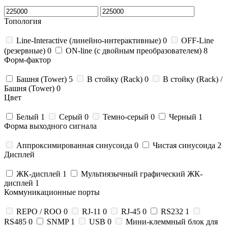
Топология
Line-Interactive (линейно-интерактивные)
0
OFF-Line
(резервные)
0
ON-line (с двойным преобразователем)
8
Форм-фактор
Башня (Tower)
5
В стойку (Rack)
0
В стойку (Rack) /
Башня (Tower)
0
Цвет
Белый
1
Серый
0
Темно-серый
0
Черный
1
Форма выходного сигнала
Аппроксимированная синусоида
0
Чистая синусоида
2
Дисплей
ЖК-дисплей
1
Мультиязычный графический ЖК-
дисплей
1
Коммуникационные порты
REPO / ROO
0
RJ-11
0
RJ-45
0
RS232
1
RS485
0
SNMP
1
USB
0
Мини-клеммный блок для