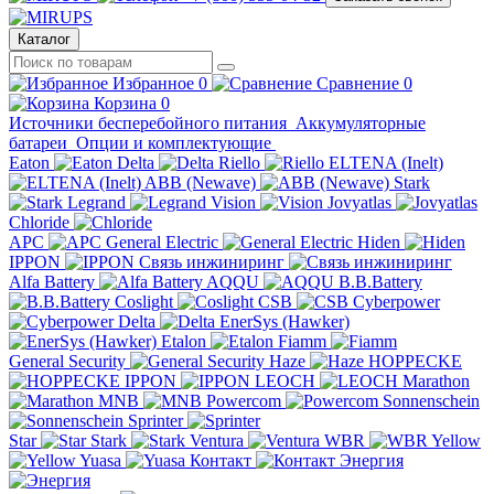
Каталог
Избранное
0
Сравнение
0
Корзина
0
Источники бесперебойного питания
Аккумуляторные
батареи
Опции и комплектующие
Eaton
Delta
Riello
ELTENA (Inelt)
ABB (Newave)
Stark
Legrand
Vision
Jovyatlas
Chloride
APC
General Electric
Hiden
IPPON
Связь инжиниринг
Alfa Battery
AQQU
B.B.Battery
Coslight
CSB
Cyberpower
Delta
EnerSys (Hawker)
Etalon
Fiamm
General Security
Haze
HOPPECKE
IPPON
LEOCH
Marathon
MNB
Powercom
Sonnenschein
Sprinter
Star
Stark
Ventura
WBR
Yellow
Yuasa
Контакт
Энергия