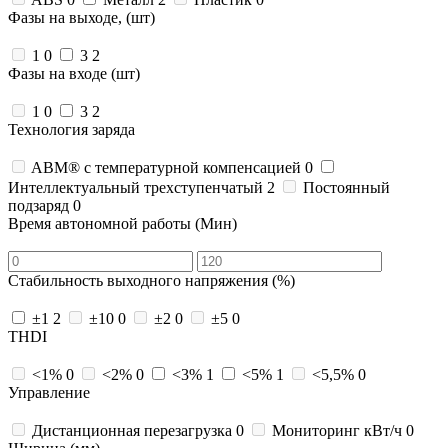
Фазы на выходе, (шт)
1
0
3
2
Фазы на входе (шт)
1
0
3
2
Технология заряда
ABM® с температурной компенсацией
0
Интеллектуальный трехступенчатый
2
Постоянный
подзаряд
0
Время автономной работы (Мин)
Стабильность выходного напряжения (%)
±1
2
±10
0
±2
0
±5
0
THDI
<1%
0
<2%
0
<3%
1
<5%
1
<5,5%
0
Управление
Дистанционная перезагрузка
0
Мониторинг кВт/ч
0