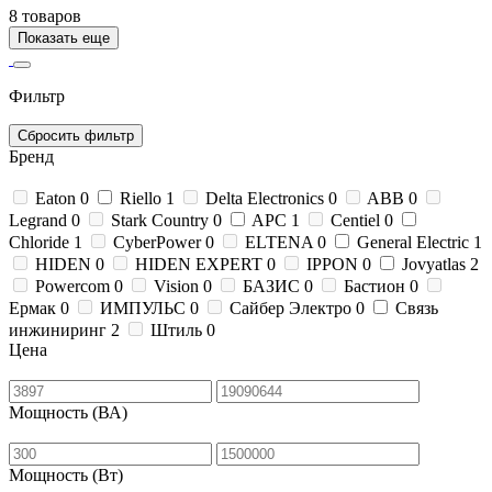
8 товаров
Показать еще
Фильтр
Сбросить фильтр
Бренд
Eaton
0
Riello
1
Delta Electronics
0
ABB
0
Legrand
0
Stark Country
0
APC
1
Centiel
0
Chloride
1
CyberPower
0
ELTENA
0
General Electric
1
HIDEN
0
HIDEN EXPERT
0
IPPON
0
Jovyatlas
2
Powercom
0
Vision
0
БАЗИС
0
Бастион
0
Ермак
0
ИМПУЛЬС
0
Сайбер Электро
0
Связь
инжиниринг
2
Штиль
0
Цена
Мощность (ВА)
Мощность (Вт)