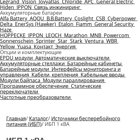
Legrand
Vision
Jovyatlas
Chloride
APC
General Electric
Hiden
IPPON
Связь инжиниринг
Аккумуляторные батареи
Alfa Battery
AQQU
B.B.Battery
Coslight
CSB
Cyberpower
Delta
EnerSys (Hawker)
Etalon
Fiamm
General Security
Haze
HOPPECKE
IPPON
LEOCH
Marathon
MNB
Powercom
Sonnenschein
Sprinter
Star
Stark
Ventura
WBR
Yellow
Yuasa
Контакт
Энергия
Опции и комплектующие
EPDU модули
Автоматические выключатели
Аккумуляторные стеллажи
Батарейные кабинеты
Батарейные модули
Интерфейсы мониторинга и
управления
Кабели, крепления
Кабельные вводы
Модули байпаса
Модули параллирования
Программное обеспечение
Статические
переключатели
Частотные преобразователи
Главная
/
Каталог
/
Источники бесперебойного
питания (ИБП)
/
ИБП 1 кВА