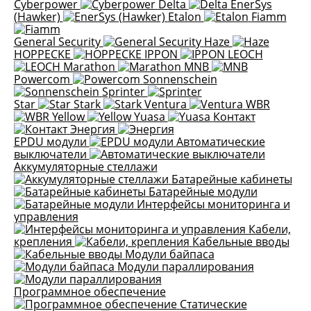
Cyberpower
Delta
EnerSys
(Hawker)
Etalon
Fiamm
General Security
Haze
HOPPECKE
IPPON
LEOCH
Marathon
MNB
Powercom
Sonnenschein
Sprinter
Star
Stark
Ventura
WBR
Yellow
Yuasa
Контакт
Энергия
EPDU модули
Автоматические
выключатели
Аккумуляторные стеллажи
Батарейные кабинеты
Батарейные модули
Интерфейсы мониторинга и
управления
Кабели,
крепления
Кабельные вводы
Модули байпаса
Модули параллирования
Программное обеспечение
Статические