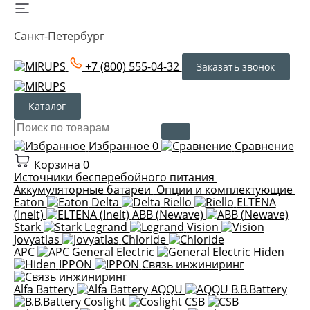
Санкт-Петербург
+7 (800) 555-04-32
Заказать звонок
Каталог
Избранное
0
Сравнение
Корзина
0
Источники бесперебойного питания
Аккумуляторные батареи
Опции и комплектующие
Eaton
Delta
Riello
ELTENA
(Inelt)
ABB (Newave)
Stark
Legrand
Vision
Jovyatlas
Chloride
APC
General Electric
Hiden
IPPON
Связь инжиниринг
Alfa Battery
AQQU
B.B.Battery
Coslight
CSB