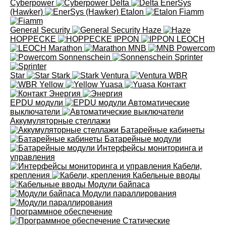
Cyberpower
Delta
EnerSys
(Hawker)
Etalon
Fiamm
General Security
Haze
HOPPECKE
IPPON
LEOCH
Marathon
MNB
Powercom
Sonnenschein
Sprinter
Star
Stark
Ventura
WBR
Yellow
Yuasa
Контакт
Энергия
EPDU модули
Автоматические
выключатели
Аккумуляторные стеллажи
Батарейные кабинеты
Батарейные модули
Интерфейсы мониторинга и
управления
Кабели,
крепления
Кабельные вводы
Модули байпаса
Модули параллирования
Программное обеспечение
Статические