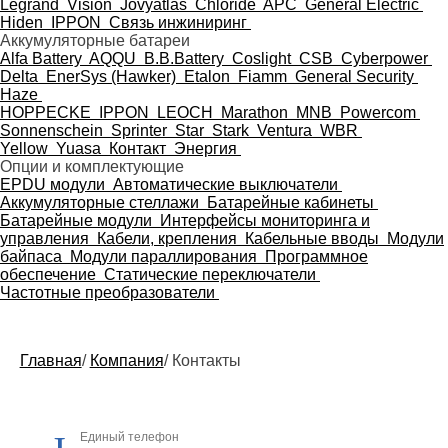
Legrand
Vision
Jovyatlas
Chloride
APC
General Electric
Hiden
IPPON
Связь инжиниринг
Аккумуляторные батареи
Alfa Battery
AQQU
B.B.Battery
Coslight
CSB
Cyberpower
Delta
EnerSys (Hawker)
Etalon
Fiamm
General Security
Haze
HOPPECKE
IPPON
LEOCH
Marathon
MNB
Powercom
Sonnenschein
Sprinter
Star
Stark
Ventura
WBR
Yellow
Yuasa
Контакт
Энергия
Опции и комплектующие
EPDU модули
Автоматические выключатели
Аккумуляторные стеллажи
Батарейные кабинеты
Батарейные модули
Интерфейсы мониторинга и
управления
Кабели, крепления
Кабельные вводы
Модули
байпаса
Модули параллирования
Программное
обеспечение
Статические переключатели
Частотные преобразователи
Главная
/
Компания
/
Контакты
Единый телефон