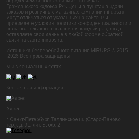
определяемой положениями Статьи 437
Гражданского кодекса РФ. Цены в пунктах выдачи
заказов и розничных магазинах компании mirups.ru
могут отличаться от указанных на сайте. Вы
принимаете условия политики конфиденциальности и
пользовательского соглашения каждый раз, когда
оставляете свои данные в любой форме обратной
связи на сайте mirups.ru.
Источники бесперебойного питания MIRUPS © 2015 –
2026
Все права защищены
Мы в социальных сетях
Контактная информация:
Адрес:
г. Санкт-Петербург, Таллинское ш. (Старо-Паново
тер.), д. 91, лит. Б, оф. 2