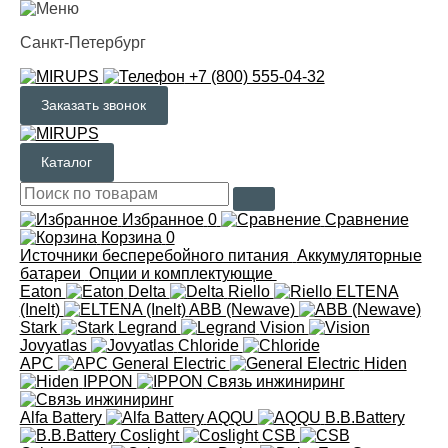
Санкт-Петербург
+7 (800) 555-04-32
Заказать звонок
Каталог
Избранное
0
Сравнение
Корзина
0
Источники бесперебойного питания
Аккумуляторные
батареи
Опции и комплектующие
Eaton
Delta
Riello
ELTENA
(Inelt)
ABB (Newave)
Stark
Legrand
Vision
Jovyatlas
Chloride
APC
General Electric
Hiden
IPPON
Связь инжиниринг
Alfa Battery
AQQU
B.B.Battery
Coslight
CSB