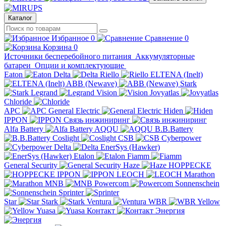
Каталог
Избранное
0
Сравнение
0
Корзина
0
Источники бесперебойного питания
Аккумуляторные
батареи
Опции и комплектующие
Eaton
Delta
Riello
ELTENA (Inelt)
ABB (Newave)
Stark
Legrand
Vision
Jovyatlas
Chloride
APC
General Electric
Hiden
IPPON
Связь инжиниринг
Alfa Battery
AQQU
B.B.Battery
Coslight
CSB
Cyberpower
Delta
EnerSys (Hawker)
Etalon
Fiamm
General Security
Haze
HOPPECKE
IPPON
LEOCH
Marathon
MNB
Powercom
Sonnenschein
Sprinter
Star
Stark
Ventura
WBR
Yellow
Yuasa
Контакт
Энергия