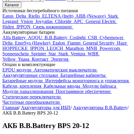
Каталог
Источники бесперебойного питания
Eaton
Delta
Riello
ELTENA (Inelt)
ABB (Newave)
Stark
Legrand
Vision
Jovyatlas
Chloride
APC
General Electric
Hiden
IPPON
Связь инжиниринг
Аккумуляторные батареи
Alfa Battery
AQQU
B.B.Battery
Coslight
CSB
Cyberpower
Delta
EnerSys (Hawker)
Etalon
Fiamm
General Security
Haze
HOPPECKE
IPPON
LEOCH
Marathon
MNB
Powercom
Sonnenschein
Sprinter
Star
Stark
Ventura
WBR
Yellow
Yuasa
Контакт
Энергия
Опции и комплектующие
EPDU модули
Автоматические выключатели
Аккумуляторные стеллажи
Батарейные кабинеты
Батарейные модули
Интерфейсы мониторинга и управления
Кабели, крепления
Кабельные вводы
Модули байпаса
Модули параллирования
Программное обеспечение
Статические переключатели
Частотные преобразователи
Главная
/
Аккумуляторы для ИБП
/
Аккумуляторы B.B.Battery
/
АКБ В.В.Ваttery BPS 20-12
АКБ В.В.Ваttery BPS 20-12