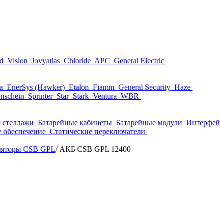
nd
Vision
Jovyatlas
Chloride
APC
General Electric
ta
EnerSys (Hawker)
Etalon
Fiamm
General Security
Haze
nschein
Sprinter
Star
Stark
Ventura
WBR
 стеллажи
Батарейные кабинеты
Батарейные модули
Интерфей
 обеспечение
Статические переключатели
ляторы CSB GPL
/
АКБ CSB GPL 12400