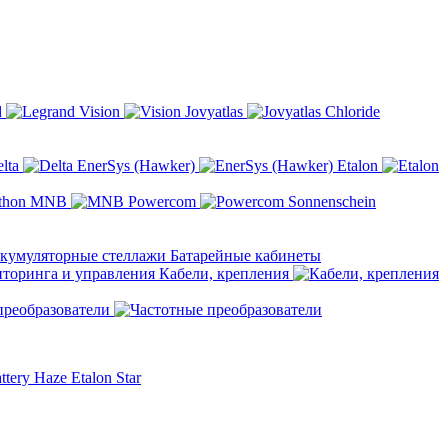
d
Vision
Jovyatlas
Chloride
elta
EnerSys (Hawker)
Etalon
MNB
Powercom
Sonnenschein
Батарейные кабинеты
Кабели, крепления
преобразователи
ttery
Haze
Etalon
Star