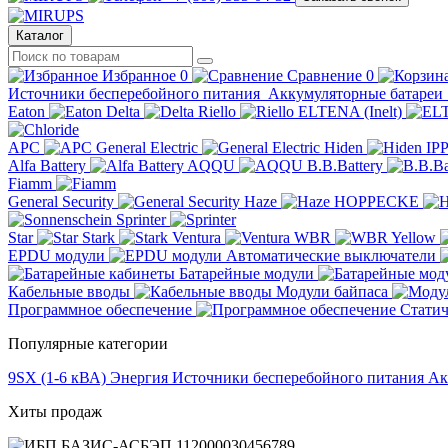
Каталог
Избранное
0
Сравнение
0
Источники бесперебойного питания
Аккумуляторные батареи
Eaton
Delta
Riello
ELTENA (Inelt)
APC
General Electric
Hiden
IP
Alfa Battery
AQQU
B.B.Battery
Fiamm
General Security
Haze
HOPPECKE
Sprinter
Star
Stark
Ventura
WBR
Yellow
EPDU модули
Автоматические выключатели
Батарейные модули
Кабельные вводы
Модули байпаса
Программное обеспечение
Статич
Популярные категории
9SX (1-6 кВА)
Энергия
Источники бесперебойного питания
Ак
Хиты продаж