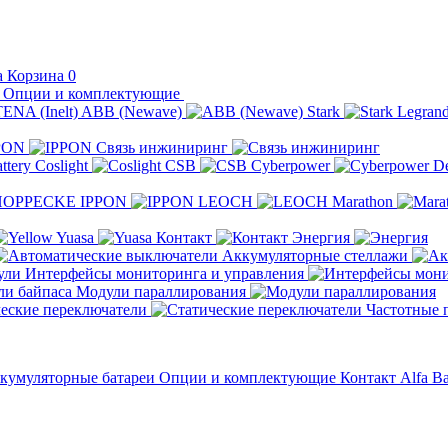
Корзина
0
Опции и комплектующие
ABB (Newave)
Stark
Legran
PON
Связь инжиниринг
Coslight
CSB
Cyberpower
D
IPPON
LEOCH
Marathon
Yuasa
Контакт
Энергия
Аккумуляторные стеллажи
Интерфейсы мониторинга и управления
Модули параллирования
еские переключатели
Частотные 
кумуляторные батареи
Опции и комплектующие
Контакт
Alfa Ba