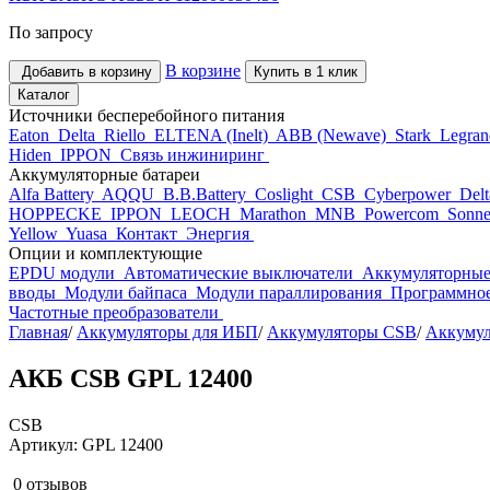
По запросу
В корзине
Добавить в корзину
Купить в 1 клик
Каталог
Источники бесперебойного питания
Eaton
Delta
Riello
ELTENA (Inelt)
ABB (Newave)
Stark
Legra
Hiden
IPPON
Связь инжиниринг
Аккумуляторные батареи
Alfa Battery
AQQU
B.B.Battery
Coslight
CSB
Cyberpower
Del
HOPPECKE
IPPON
LEOCH
Marathon
MNB
Powercom
Sonne
Yellow
Yuasa
Контакт
Энергия
Опции и комплектующие
EPDU модули
Автоматические выключатели
Аккумуляторные
вводы
Модули байпаса
Модули параллирования
Программное
Частотные преобразователи
Главная
/
Аккумуляторы для ИБП
/
Аккумуляторы CSB
/
Аккуму
АКБ CSB GPL 12400
CSB
Артикул: GPL 12400
0 отзывов