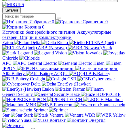
Каталог
Избранное
0
Сравнение
0
Корзина
0
Источники бесперебойного питания
Аккумуляторные
батареи
Опции и комплектующие
Eaton
Delta
Riello
ELTENA (Inelt)
ABB (Newave)
Stark
Legrand
Vision
Jovyatlas
Chloride
APC
General Electric
Hiden
IPPON
Связь инжиниринг
Alfa Battery
AQQU
B.B.Battery
Coslight
CSB
Cyberpower
Delta
EnerSys (Hawker)
Etalon
Fiamm
General Security
Haze
HOPPECKE
IPPON
LEOCH
Marathon
MNB
Powercom
Sonnenschein
Sprinter
Star
Stark
Ventura
WBR
Yellow
Yuasa
Контакт
Энергия