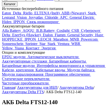
Каталог
Источники бесперебойного питания
Eaton
Delta
Riello
ELTENA (Inelt)
ABB (Newave)
Stark
Legrand
Vision
Jovyatlas
Chloride
APC
General Electric
Hiden
IPPON
Связь инжиниринг
Аккумуляторные батареи
Alfa Battery
AQQU
B.B.Battery
Coslight
CSB
Cyberpower
Delta
EnerSys (Hawker)
Etalon
Fiamm
General Security
Haze
HOPPECKE
IPPON
LEOCH
Marathon
MNB
Powercom
Sonnenschein
Sprinter
Star
Stark
Ventura
WBR
Yellow
Yuasa
Контакт
Энергия
Опции и комплектующие
EPDU модули
Автоматические выключатели
Аккумуляторные стеллажи
Батарейные кабинеты
Батарейные модули
Интерфейсы мониторинга и управления
Кабели, крепления
Кабельные вводы
Модули байпаса
Модули параллирования
Программное обеспечение
Статические переключатели
Частотные преобразователи
Главная
/
Аккумуляторы для ИБП
/
Аккумуляторы Delta
/
Аккумуляторы Delta FTS
/
АКБ Delta FTS12-140
АКБ Delta FTS12-140