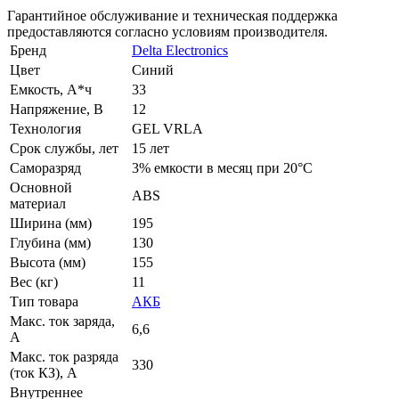
Гарантийное обслуживание и техническая поддержка
предоставляются согласно условиям производителя.
Бренд
Delta Electronics
Цвет
Синий
Емкость, А*ч
33
Напряжение, В
12
Технология
GEL VRLA
Срок службы, лет
15 лет
Саморазряд
3% емкости в месяц при 20°С
Основной
ABS
материал
Ширина (мм)
195
Глубина (мм)
130
Высота (мм)
155
Вес (кг)
11
Тип товара
АКБ
Макс. ток заряда,
6,6
А
Макс. ток разряда
330
(ток КЗ), А
Внутреннее