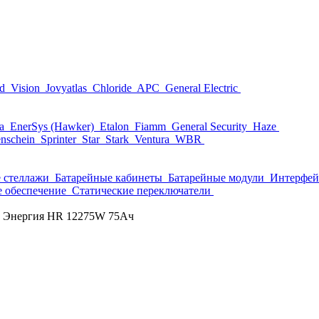
nd
Vision
Jovyatlas
Chloride
APC
General Electric
ta
EnerSys (Hawker)
Etalon
Fiamm
General Security
Haze
nschein
Sprinter
Star
Stark
Ventura
WBR
 стеллажи
Батарейные кабинеты
Батарейные модули
Интерфей
 обеспечение
Статические переключатели
 Энергия HR 12275W 75Ач