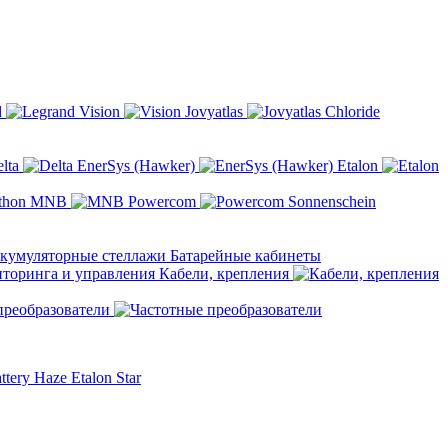
d
Vision
Jovyatlas
Chloride
elta
EnerSys (Hawker)
Etalon
MNB
Powercom
Sonnenschein
Батарейные кабинеты
Кабели, крепления
преобразователи
ttery
Haze
Etalon
Star