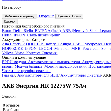
По запросу
В корзине
Добавить в корзину
Купить в 1 клик
Каталог
Источники бесперебойного питания
Eaton
Delta
Riello
ELTENA (Inelt)
ABB (Newave)
Stark
Legra
Hiden
IPPON
Связь инжиниринг
Аккумуляторные батареи
Alfa Battery
AQQU
B.B.Battery
Coslight
CSB
Cyberpower
Del
HOPPECKE
IPPON
LEOCH
Marathon
MNB
Powercom
Sonne
Yellow
Yuasa
Контакт
Энергия
Опции и комплектующие
EPDU модули
Автоматические выключатели
Аккумуляторные
вводы
Модули байпаса
Модули параллирования
Программное
Частотные преобразователи
Главная
/
Аккумуляторы для ИБП
/
Аккумуляторы Энергия
/
АКБ
АКБ Энергия HR 12275W 75Ач
Энергия
0 отзывов
В избранное