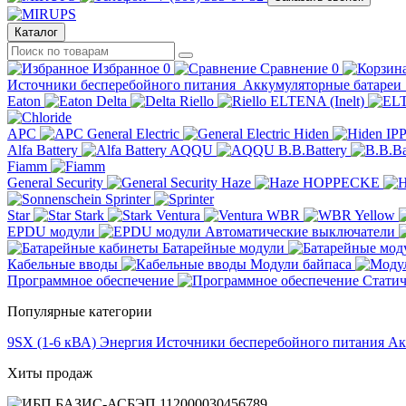
Каталог
Избранное
0
Сравнение
0
Источники бесперебойного питания
Аккумуляторные батареи
Eaton
Delta
Riello
ELTENA (Inelt)
APC
General Electric
Hiden
IP
Alfa Battery
AQQU
B.B.Battery
Fiamm
General Security
Haze
HOPPECKE
Sprinter
Star
Stark
Ventura
WBR
Yellow
EPDU модули
Автоматические выключатели
Батарейные модули
Кабельные вводы
Модули байпаса
Программное обеспечение
Статич
Популярные категории
9SX (1-6 кВА)
Энергия
Источники бесперебойного питания
Ак
Хиты продаж