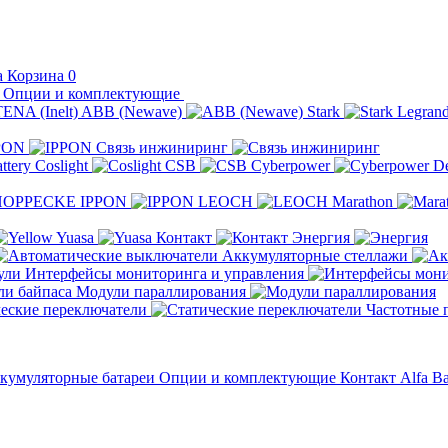
Корзина
0
Опции и комплектующие
ABB (Newave)
Stark
Legran
PON
Связь инжиниринг
Coslight
CSB
Cyberpower
D
IPPON
LEOCH
Marathon
Yuasa
Контакт
Энергия
Аккумуляторные стеллажи
Интерфейсы мониторинга и управления
Модули параллирования
еские переключатели
Частотные 
кумуляторные батареи
Опции и комплектующие
Контакт
Alfa Ba