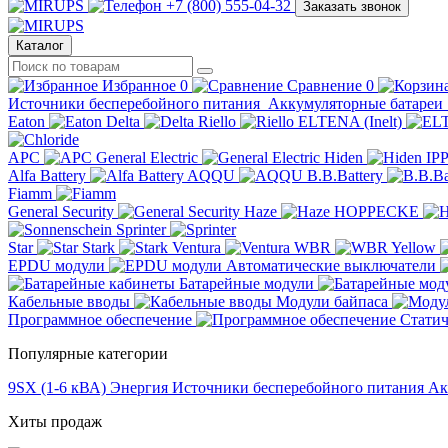
+7 (800) 555-04-32
Заказать звонок
Каталог
Избранное
0
Сравнение
0
Источники бесперебойного питания
Аккумуляторные батареи
Eaton
Delta
Riello
ELTENA (Inelt)
APC
General Electric
Hiden
IP
Alfa Battery
AQQU
B.B.Battery
Fiamm
General Security
Haze
HOPPECKE
Sprinter
Star
Stark
Ventura
WBR
Yellow
EPDU модули
Автоматические выключатели
Батарейные модули
Кабельные вводы
Модули байпаса
Программное обеспечение
Статич
Популярные категории
9SX (1-6 кВА)
Энергия
Источники бесперебойного питания
Ак
Хиты продаж