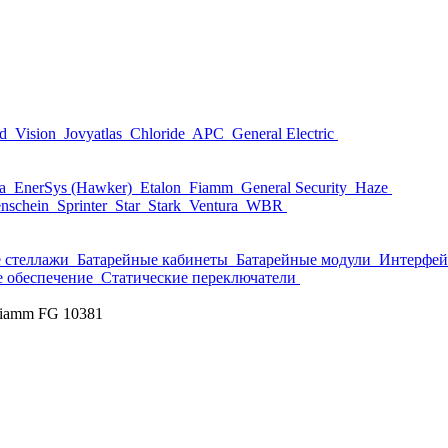
nd
Vision
Jovyatlas
Chloride
APC
General Electric
ta
EnerSys (Hawker)
Etalon
Fiamm
General Security
Haze
nschein
Sprinter
Star
Stark
Ventura
WBR
 стеллажи
Батарейные кабинеты
Батарейные модули
Интерфей
 обеспечение
Статические переключатели
iamm FG 10381