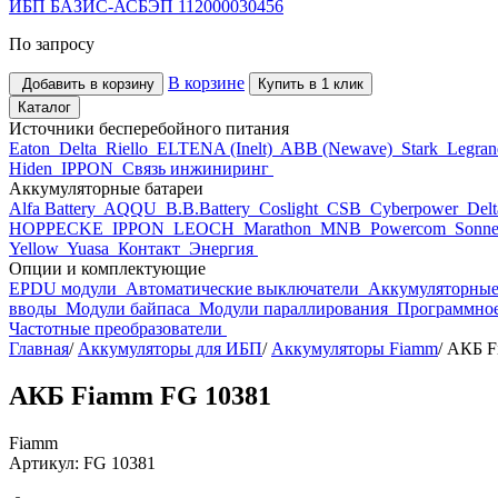
ИБП БАЗИС-АСБЭП 112000030456
По запросу
В корзине
Добавить в корзину
Купить в 1 клик
Каталог
Источники бесперебойного питания
Eaton
Delta
Riello
ELTENA (Inelt)
ABB (Newave)
Stark
Legra
Hiden
IPPON
Связь инжиниринг
Аккумуляторные батареи
Alfa Battery
AQQU
B.B.Battery
Coslight
CSB
Cyberpower
Del
HOPPECKE
IPPON
LEOCH
Marathon
MNB
Powercom
Sonne
Yellow
Yuasa
Контакт
Энергия
Опции и комплектующие
EPDU модули
Автоматические выключатели
Аккумуляторные
вводы
Модули байпаса
Модули параллирования
Программное
Частотные преобразователи
Главная
/
Аккумуляторы для ИБП
/
Аккумуляторы Fiamm
/
АКБ F
АКБ Fiamm FG 10381
Fiamm
Артикул: FG 10381