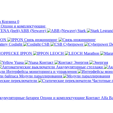
Корзина
0
Опции и комплектующие
ABB (Newave)
Stark
Legran
PON
Связь инжиниринг
Coslight
CSB
Cyberpower
D
IPPON
LEOCH
Marathon
Yuasa
Контакт
Энергия
Аккумуляторные стеллажи
Интерфейсы мониторинга и управления
Модули параллирования
еские переключатели
Частотные 
кумуляторные батареи
Опции и комплектующие
Контакт
Alfa Ba