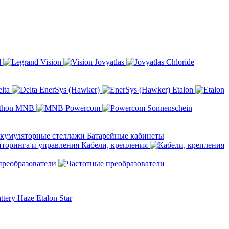
d
Vision
Jovyatlas
Chloride
elta
EnerSys (Hawker)
Etalon
MNB
Powercom
Sonnenschein
Батарейные кабинеты
Кабели, крепления
преобразователи
ttery
Haze
Etalon
Star