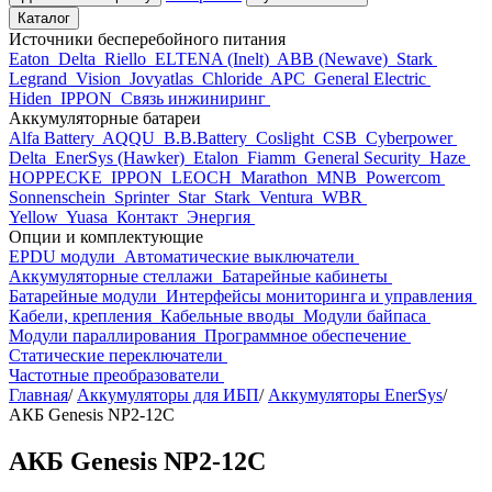
Каталог
Источники бесперебойного питания
Eaton
Delta
Riello
ELTENA (Inelt)
ABB (Newave)
Stark
Legrand
Vision
Jovyatlas
Chloride
APC
General Electric
Hiden
IPPON
Связь инжиниринг
Аккумуляторные батареи
Alfa Battery
AQQU
B.B.Battery
Coslight
CSB
Cyberpower
Delta
EnerSys (Hawker)
Etalon
Fiamm
General Security
Haze
HOPPECKE
IPPON
LEOCH
Marathon
MNB
Powercom
Sonnenschein
Sprinter
Star
Stark
Ventura
WBR
Yellow
Yuasa
Контакт
Энергия
Опции и комплектующие
EPDU модули
Автоматические выключатели
Аккумуляторные стеллажи
Батарейные кабинеты
Батарейные модули
Интерфейсы мониторинга и управления
Кабели, крепления
Кабельные вводы
Модули байпаса
Модули параллирования
Программное обеспечение
Статические переключатели
Частотные преобразователи
Главная
/
Аккумуляторы для ИБП
/
Аккумуляторы EnerSys
/
АКБ Genesis NP2-12C
АКБ Genesis NP2-12C