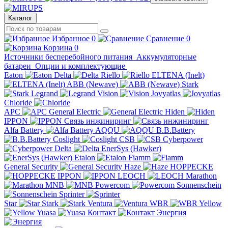
Каталог
Избранное
0
Сравнение
0
Корзина
0
Источники бесперебойного питания
Аккумуляторные
батареи
Опции и комплектующие
Eaton
Delta
Riello
ELTENA (Inelt)
ABB (Newave)
Stark
Legrand
Vision
Jovyatlas
Chloride
APC
General Electric
Hiden
IPPON
Связь инжиниринг
Alfa Battery
AQQU
B.B.Battery
Coslight
CSB
Cyberpower
Delta
EnerSys (Hawker)
Etalon
Fiamm
General Security
Haze
HOPPECKE
IPPON
LEOCH
Marathon
MNB
Powercom
Sonnenschein
Sprinter
Star
Stark
Ventura
WBR
Yellow
Yuasa
Контакт
Энергия