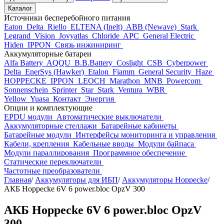
Каталог
Источники бесперебойного питания
Eaton
Delta
Riello
ELTENA (Inelt)
ABB (Newave)
Stark
Legrand
Vision
Jovyatlas
Chloride
APC
General Electric
Hiden
IPPON
Связь инжиниринг
Аккумуляторные батареи
Alfa Battery
AQQU
B.B.Battery
Coslight
CSB
Cyberpower
Delta
EnerSys (Hawker)
Etalon
Fiamm
General Security
Haze
HOPPECKE
IPPON
LEOCH
Marathon
MNB
Powercom
Sonnenschein
Sprinter
Star
Stark
Ventura
WBR
Yellow
Yuasa
Контакт
Энергия
Опции и комплектующие
EPDU модули
Автоматические выключатели
Аккумуляторные стеллажи
Батарейные кабинеты
Батарейные модули
Интерфейсы мониторинга и управления
Кабели, крепления
Кабельные вводы
Модули байпаса
Модули параллирования
Программное обеспечение
Статические переключатели
Частотные преобразователи
Главная
/
Аккумуляторы для ИБП
/
Аккумуляторы Hoppecke
/
АКБ Hoppecke 6V 6 power.bloc OpzV 300
АКБ Hoppecke 6V 6 power.bloc OpzV
300