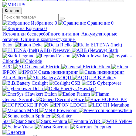
Каталог
Избранное
0
Сравнение
0
Корзина
0
Источники бесперебойного питания
Аккумуляторные
батареи
Опции и комплектующие
Eaton
Delta
Riello
ELTENA (Inelt)
ABB (Newave)
Stark
Legrand
Vision
Jovyatlas
Chloride
APC
General Electric
Hiden
IPPON
Связь инжиниринг
Alfa Battery
AQQU
B.B.Battery
Coslight
CSB
Cyberpower
Delta
EnerSys (Hawker)
Etalon
Fiamm
General Security
Haze
HOPPECKE
IPPON
LEOCH
Marathon
MNB
Powercom
Sonnenschein
Sprinter
Star
Stark
Ventura
WBR
Yellow
Yuasa
Контакт
Энергия