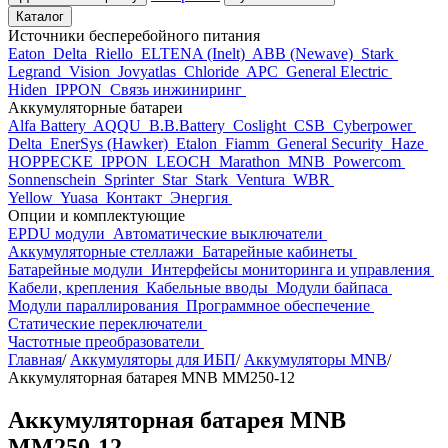
Каталог
Источники бесперебойного питания
Eaton
Delta
Riello
ELTENA (Inelt)
ABB (Newave)
Stark
Legrand
Vision
Jovyatlas
Chloride
APC
General Electric
Hiden
IPPON
Связь инжиниринг
Аккумуляторные батареи
Alfa Battery
AQQU
B.B.Battery
Coslight
CSB
Cyberpower
Delta
EnerSys (Hawker)
Etalon
Fiamm
General Security
Haze
HOPPECKE
IPPON
LEOCH
Marathon
MNB
Powercom
Sonnenschein
Sprinter
Star
Stark
Ventura
WBR
Yellow
Yuasa
Контакт
Энергия
Опции и комплектующие
EPDU модули
Автоматические выключатели
Аккумуляторные стеллажи
Батарейные кабинеты
Батарейные модули
Интерфейсы мониторинга и управления
Кабели, крепления
Кабельные вводы
Модули байпаса
Модули параллирования
Программное обеспечение
Статические переключатели
Частотные преобразователи
Главная
/
Аккумуляторы для ИБП
/
Аккумуляторы MNB
/
Аккумуляторная батарея MNB MM250-12
Аккумуляторная батарея MNB
MM250-12