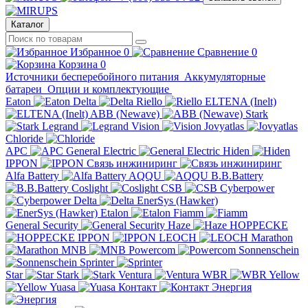
Каталог
Избранное
0
Сравнение
0
Корзина
0
Источники бесперебойного питания
Аккумуляторные
батареи
Опции и комплектующие
Eaton
Delta
Riello
ELTENA (Inelt)
ABB (Newave)
Stark
Legrand
Vision
Jovyatlas
Chloride
APC
General Electric
Hiden
IPPON
Связь инжиниринг
Alfa Battery
AQQU
B.B.Battery
Coslight
CSB
Cyberpower
Delta
EnerSys (Hawker)
Etalon
Fiamm
General Security
Haze
HOPPECKE
IPPON
LEOCH
Marathon
MNB
Powercom
Sonnenschein
Sprinter
Star
Stark
Ventura
WBR
Yellow
Yuasa
Контакт
Энергия