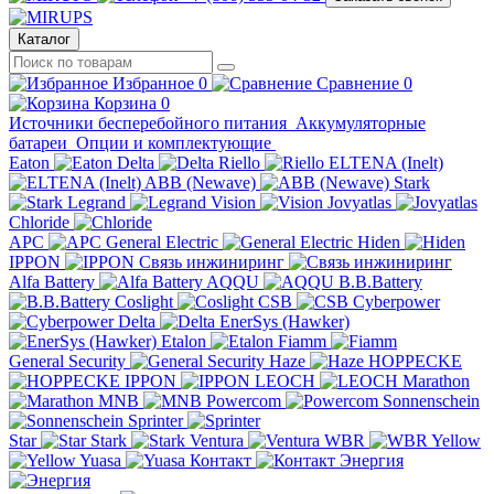
Каталог
Избранное
0
Сравнение
0
Корзина
0
Источники бесперебойного питания
Аккумуляторные
батареи
Опции и комплектующие
Eaton
Delta
Riello
ELTENA (Inelt)
ABB (Newave)
Stark
Legrand
Vision
Jovyatlas
Chloride
APC
General Electric
Hiden
IPPON
Связь инжиниринг
Alfa Battery
AQQU
B.B.Battery
Coslight
CSB
Cyberpower
Delta
EnerSys (Hawker)
Etalon
Fiamm
General Security
Haze
HOPPECKE
IPPON
LEOCH
Marathon
MNB
Powercom
Sonnenschein
Sprinter
Star
Stark
Ventura
WBR
Yellow
Yuasa
Контакт
Энергия