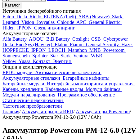
Каталог
Источники бесперебойного питания
Eaton
Delta
Riello
ELTENA (Inelt)
ABB (Newave)
Stark
Legrand
Vision
Jovyatlas
Chloride
APC
General Electric
Hiden
IPPON
Связь инжиниринг
Аккумуляторные батареи
Alfa Battery
AQQU
B.B.Battery
Coslight
CSB
Cyberpower
Delta
EnerSys (Hawker)
Etalon
Fiamm
General Security
Haze
HOPPECKE
IPPON
LEOCH
Marathon
MNB
Powercom
Sonnenschein
Sprinter
Star
Stark
Ventura
WBR
Yellow
Yuasa
Контакт
Энергия
Опции и комплектующие
EPDU модули
Автоматические выключатели
Аккумуляторные стеллажи
Батарейные кабинеты
Батарейные модули
Интерфейсы мониторинга и управления
Кабели, крепления
Кабельные вводы
Модули байпаса
Модули параллирования
Программное обеспечение
Статические переключатели
Частотные преобразователи
Главная
/
Аккумуляторы для ИБП
/
Аккумуляторы Powercom
/
Аккумулятор Powercom PM-12-6.0 (12V / 6Ah)
Аккумулятор Powercom PM-12-6.0 (12V
/ 6Ah)