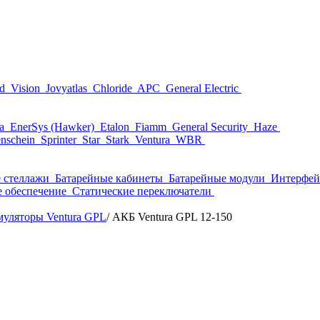
nd
Vision
Jovyatlas
Chloride
APC
General Electric
ta
EnerSys (Hawker)
Etalon
Fiamm
General Security
Haze
nschein
Sprinter
Star
Stark
Ventura
WBR
 стеллажи
Батарейные кабинеты
Батарейные модули
Интерфей
 обеспечение
Статические переключатели
уляторы Ventura GPL
/
АКБ Ventura GPL 12-150