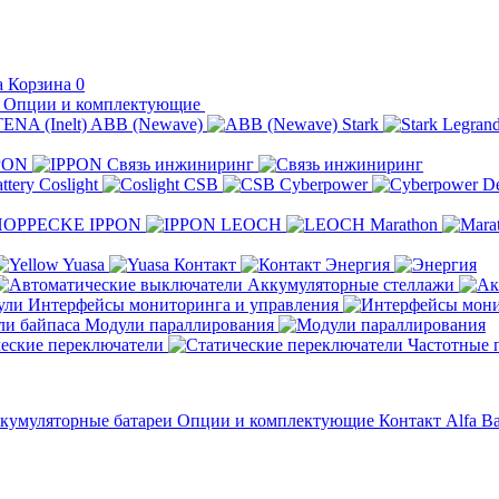
Корзина
0
Опции и комплектующие
ABB (Newave)
Stark
Legran
PON
Связь инжиниринг
Coslight
CSB
Cyberpower
D
IPPON
LEOCH
Marathon
Yuasa
Контакт
Энергия
Аккумуляторные стеллажи
Интерфейсы мониторинга и управления
Модули параллирования
еские переключатели
Частотные 
кумуляторные батареи
Опции и комплектующие
Контакт
Alfa Ba