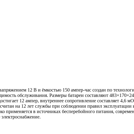
напряжением 12 В и ёмкостью 150 ампер-час создан по техноло
имость обслуживания. Размеры батареи составляют 483×170×240 
стигает 12 ампер, внутреннее сопротивление составляет 4,6 мО
считан на 12 лет службы при соблюдении правил эксплуатации и 
роко применяется в источниках бесперебойного питания, соврем
 электроснабжение.