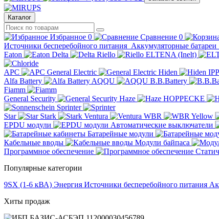
Каталог
Избранное
0
Сравнение
0
Источники бесперебойного питания
Аккумуляторные батареи
Eaton
Delta
Riello
ELTENA (Inelt)
APC
General Electric
Hiden
IP
Alfa Battery
AQQU
B.B.Battery
Fiamm
General Security
Haze
HOPPECKE
Sprinter
Star
Stark
Ventura
WBR
Yellow
EPDU модули
Автоматические выключатели
Батарейные модули
Кабельные вводы
Модули байпаса
Программное обеспечение
Статич
Популярные категории
9SX (1-6 кВА)
Энергия
Источники бесперебойного питания
Ак
Хиты продаж