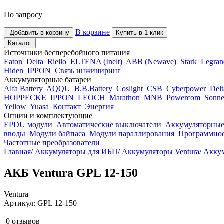
По запросу
В корзине
Добавить в корзину
Купить в 1 клик
Каталог
Источники бесперебойного питания
Eaton
Delta
Riello
ELTENA (Inelt)
ABB (Newave)
Stark
Legra
Hiden
IPPON
Связь инжиниринг
Аккумуляторные батареи
Alfa Battery
AQQU
B.B.Battery
Coslight
CSB
Cyberpower
Del
HOPPECKE
IPPON
LEOCH
Marathon
MNB
Powercom
Sonne
Yellow
Yuasa
Контакт
Энергия
Опции и комплектующие
EPDU модули
Автоматические выключатели
Аккумуляторные
вводы
Модули байпаса
Модули параллирования
Программное
Частотные преобразователи
Главная
/
Аккумуляторы для ИБП
/
Аккумуляторы Ventura
/
Аккум
АКБ Ventura GPL 12-150
Ventura
Артикул: GPL 12-150
0 отзывов