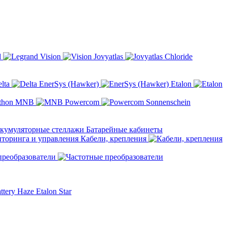
d
Vision
Jovyatlas
Chloride
elta
EnerSys (Hawker)
Etalon
MNB
Powercom
Sonnenschein
Батарейные кабинеты
Кабели, крепления
преобразователи
ttery
Haze
Etalon
Star