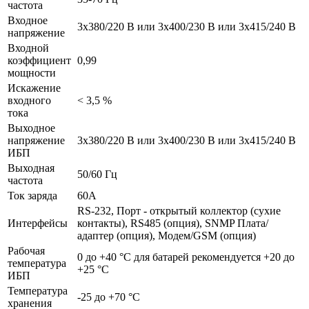
частота
Входное
3x380/220 В или 3x400/230 В или 3x415/240 В
напряжение
Входной
коэффициент
0,99
мощности
Искажение
входного
< 3,5 %
тока
Выходное
напряжение
3x380/220 В или 3x400/230 В или 3x415/240 В
ИБП
Выходная
50/60 Гц
частота
Ток заряда
60А
RS-232, Порт - открытый коллектор (сухие
Интерфейсы
контакты), RS485 (опция), SNMP Плата/
адаптер (опция), Модем/GSM (опция)
Рабочая
0 до +40 °С для батарей рекомендуется +20 до
температура
+25 °С
ИБП
Температура
-25 до +70 °С
хранения