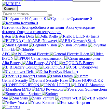
Каталог
Избранное
0
Сравнение
0
Корзина
0
Источники бесперебойного питания
Аккумуляторные
батареи
Опции и комплектующие
Eaton
Delta
Riello
ELTENA (Inelt)
ABB (Newave)
Stark
Legrand
Vision
Jovyatlas
Chloride
APC
General Electric
Hiden
IPPON
Связь инжиниринг
Alfa Battery
AQQU
B.B.Battery
Coslight
CSB
Cyberpower
Delta
EnerSys (Hawker)
Etalon
Fiamm
General Security
Haze
HOPPECKE
IPPON
LEOCH
Marathon
MNB
Powercom
Sonnenschein
Sprinter
Star
Stark
Ventura
WBR
Yellow
Yuasa
Контакт
Энергия