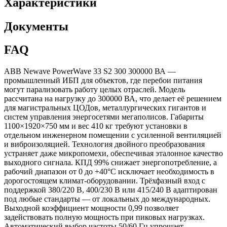
Характеристики
Документы
FAQ
ABB Newave PowerWave 33 S2 300 300000 ВА —
промышленный ИБП для объектов, где перебои питания
могут парализовать работу целых отраслей. Модель
рассчитана на нагрузку до 300000 ВА, что делает её решением
для магистральных ЦОДов, металлургических гигантов и
систем управления энергосетями мегаполисов. Габариты
1100×1920×750 мм и вес 410 кг требуют установки в
отдельном инженерном помещении с усиленной вентиляцией
и виброизоляцией. Технология двойного преобразования
устраняет даже микропомехи, обеспечивая эталонное качество
выходного сигнала. КПД 99% снижает энергопотребление, а
рабочий диапазон от 0 до +40°C исключает необходимость в
дорогостоящем климат-оборудовании. Трёхфазный вход с
поддержкой 380/220 В, 400/230 В или 415/240 В адаптирован
под любые стандарты — от локальных до международных.
Выходной коэффициент мощности 0,99 позволяет
задействовать полную мощность при пиковых нагрузках.
Автоматический выбор частоты 50/60 Гц упрощает