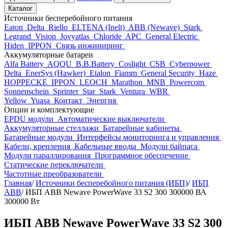
Каталог
Источники бесперебойного питания
Eaton
Delta
Riello
ELTENA (Inelt)
ABB (Newave)
Stark
Legrand
Vision
Jovyatlas
Chloride
APC
General Electric
Hiden
IPPON
Связь инжиниринг
Аккумуляторные батареи
Alfa Battery
AQQU
B.B.Battery
Coslight
CSB
Cyberpower
Delta
EnerSys (Hawker)
Etalon
Fiamm
General Security
Haze
HOPPECKE
IPPON
LEOCH
Marathon
MNB
Powercom
Sonnenschein
Sprinter
Star
Stark
Ventura
WBR
Yellow
Yuasa
Контакт
Энергия
Опции и комплектующие
EPDU модули
Автоматические выключатели
Аккумуляторные стеллажи
Батарейные кабинеты
Батарейные модули
Интерфейсы мониторинга и управления
Кабели, крепления
Кабельные вводы
Модули байпаса
Модули параллирования
Программное обеспечение
Статические переключатели
Частотные преобразователи
Главная
/
Источники бесперебойного питания (ИБП)
/
ИБП
ABB
/
ИБП ABB Newave PowerWave 33 S2 300 300000 ВА
300000 Вт
ИБП ABB Newave PowerWave 33 S2 300