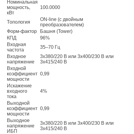
Номинальная
мощность,
100.0000
кВт
ON-line (с двойным
Топология
преобразователем)
Форм-фактор
Башня (Tower)
КПД
96%
Входная
35–70 Гц
частота
Входное
3x380/220 В или 3x400/230 В или
напряжение
3x415/240 В
Входной
коэффициент
0,99
мощности
Искажение
входного
4%
тока
Выходной
коэффициент
0,99
мощности
Выходное
3x380/220 В или 3x400/230 В или
напряжение
3x415/240 В
ИБП