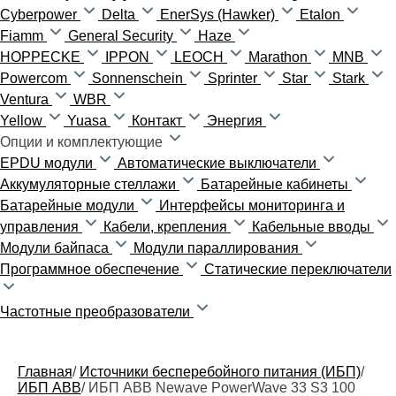
Cyberpower
Delta
EnerSys (Hawker)
Etalon
Fiamm
General Security
Haze
HOPPECKE
IPPON
LEOCH
Marathon
MNB
Powercom
Sonnenschein
Sprinter
Star
Stark
Ventura
WBR
Yellow
Yuasa
Контакт
Энергия
Опции и комплектующие
EPDU модули
Автоматические выключатели
Аккумуляторные стеллажи
Батарейные кабинеты
Батарейные модули
Интерфейсы мониторинга и
управления
Кабели, крепления
Кабельные вводы
Модули байпаса
Модули параллирования
Программное обеспечение
Статические переключатели
Частотные преобразователи
Главная
/
Источники бесперебойного питания (ИБП)
/
ИБП ABB
/
ИБП ABB Newave PowerWave 33 S3 100