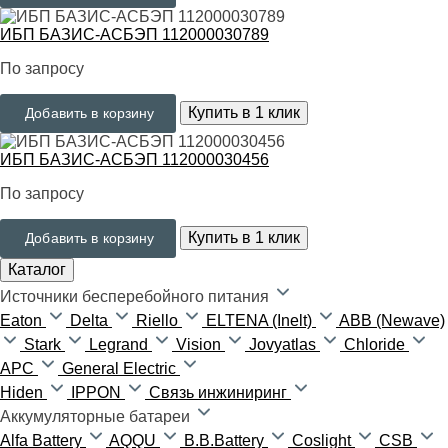
ИБП БАЗИС-АСБЭП 112000030789
По запросу
Купить в 1 клик
Добавить в корзину
ИБП БАЗИС-АСБЭП 112000030456
По запросу
Купить в 1 клик
Добавить в корзину
Каталог
Источники бесперебойного питания
Eaton
Delta
Riello
ELTENA (Inelt)
ABB (Newave)
Stark
Legrand
Vision
Jovyatlas
Chloride
APC
General Electric
Hiden
IPPON
Связь инжиниринг
Аккумуляторные батареи
Alfa Battery
AQQU
B.B.Battery
Coslight
CSB