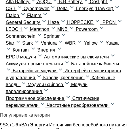
Alfa Battery
AQQU
B.B.Battery
Coslight
CSB
Cyberpower
Delta
EnerSys (Hawker)
Etalon
Fiamm
General Security
Haze
HOPPECKE
IPPON
LEOCH
Marathon
MNB
Powercom
Sonnenschein
Sprinter
Star
Stark
Ventura
WBR
Yellow
Yuasa
Контакт
Энергия
EPDU модули
Автоматические выключатели
Аккумуляторные стеллажи
Батарейные кабинеты
Батарейные модули
Интерфейсы мониторинга
и управления
Кабели, крепления
Кабельные
вводы
Модули байпаса
Модули
параллирования
Программное обеспечение
Статические
переключатели
Частотные преобразователи
Популярные категории
9SX (1-6 кВА)
Энергия
Источники бесперебойного питания