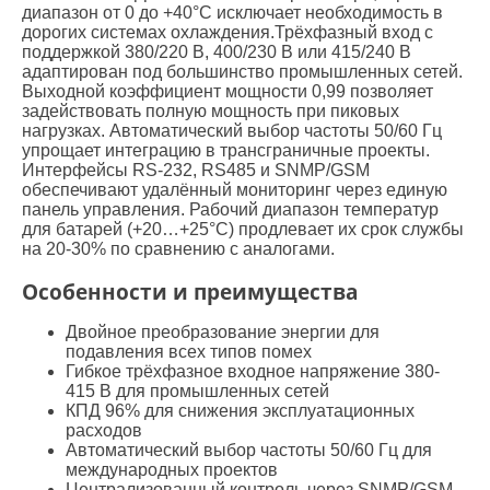
диапазон от 0 до +40°C исключает необходимость в
дорогих системах охлаждения.Трёхфазный вход с
поддержкой 380/220 В, 400/230 В или 415/240 В
адаптирован под большинство промышленных сетей.
Выходной коэффициент мощности 0,99 позволяет
задействовать полную мощность при пиковых
нагрузках. Автоматический выбор частоты 50/60 Гц
упрощает интеграцию в трансграничные проекты.
Интерфейсы RS-232, RS485 и SNMP/GSM
обеспечивают удалённый мониторинг через единую
панель управления. Рабочий диапазон температур
для батарей (+20…+25°C) продлевает их срок службы
на 20-30% по сравнению с аналогами.
Особенности и преимущества
Двойное преобразование энергии для
подавления всех типов помех
Гибкое трёхфазное входное напряжение 380-
415 В для промышленных сетей
КПД 96% для снижения эксплуатационных
расходов
Автоматический выбор частоты 50/60 Гц для
международных проектов
Централизованный контроль через SNMP/GSM-