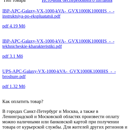
Тип товара
Источник бесперебойного питания
IBP-APC-Galaxy-VX-1000-kVA-_GVX1000K1000HS_-_-
instruktsiya-po-ekspluatatsii.pdf
pdf
4.19 Мб
IBP-APC-Galaxy-VX-1000-kVA-_GVX1000K1000HS_-_-
tekhnicheskie-kharakteristiki.pdf
pdf
3.1 Мб
UPS-APC-Galaxy-VX-1000-kVA-_GVX1000K1000HS_-_-
broshure.pdf
pdf
1.32 Мб
Как оплатить товар?
В городах Санкт-Петербург и Москва, а также в
Ленинградской и Московской областях произвести оплату
можно наличными или банковской картой при получении
товара от курьерской службы. Для жителей других регионов и