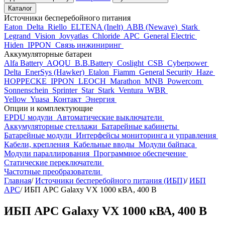
Каталог
Источники бесперебойного питания
Eaton
Delta
Riello
ELTENA (Inelt)
ABB (Newave)
Stark
Legrand
Vision
Jovyatlas
Chloride
APC
General Electric
Hiden
IPPON
Связь инжиниринг
Аккумуляторные батареи
Alfa Battery
AQQU
B.B.Battery
Coslight
CSB
Cyberpower
Delta
EnerSys (Hawker)
Etalon
Fiamm
General Security
Haze
HOPPECKE
IPPON
LEOCH
Marathon
MNB
Powercom
Sonnenschein
Sprinter
Star
Stark
Ventura
WBR
Yellow
Yuasa
Контакт
Энергия
Опции и комплектующие
EPDU модули
Автоматические выключатели
Аккумуляторные стеллажи
Батарейные кабинеты
Батарейные модули
Интерфейсы мониторинга и управления
Кабели, крепления
Кабельные вводы
Модули байпаса
Модули параллирования
Программное обеспечение
Статические переключатели
Частотные преобразователи
Главная
/
Источники бесперебойного питания (ИБП)
/
ИБП
APC
/
ИБП APC Galaxy VX 1000 кВА, 400 В
ИБП APC Galaxy VX 1000 кВА, 400 В