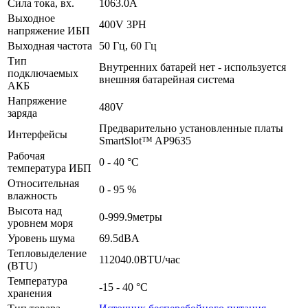
Сила тока, вх.
1063.0A
Выходное
400V 3PH
напряжение ИБП
Выходная частота
50 Гц, 60 Гц
Тип
Внутренних батарей нет - используется
подключаемых
внешняя батарейная система
АКБ
Напряжение
480V
заряда
Предварительно установленные платы
Интерфейсы
SmartSlot™ AP9635
Рабочая
0 - 40 °C
температура ИБП
Относительная
0 - 95 %
влажность
Высота над
0-999.9метры
уровнем моря
Уровень шума
69.5dBA
Тепловыделение
112040.0BTU/час
(BTU)
Температура
-15 - 40 °C
хранения