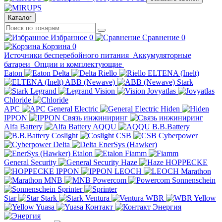
Каталог
Избранное
0
Сравнение
0
Корзина
0
Источники бесперебойного питания
Аккумуляторные
батареи
Опции и комплектующие
Eaton
Delta
Riello
ELTENA (Inelt)
ABB (Newave)
Stark
Legrand
Vision
Jovyatlas
Chloride
APC
General Electric
Hiden
IPPON
Связь инжиниринг
Alfa Battery
AQQU
B.B.Battery
Coslight
CSB
Cyberpower
Delta
EnerSys (Hawker)
Etalon
Fiamm
General Security
Haze
HOPPECKE
IPPON
LEOCH
Marathon
MNB
Powercom
Sonnenschein
Sprinter
Star
Stark
Ventura
WBR
Yellow
Yuasa
Контакт
Энергия