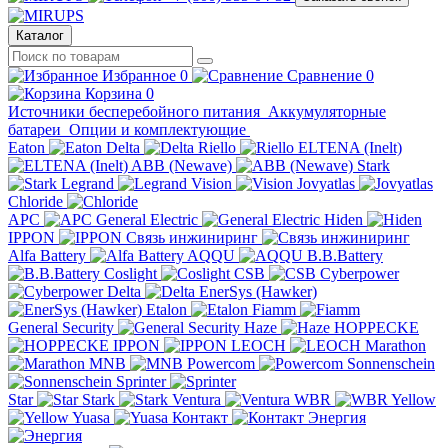
Каталог
Избранное
0
Сравнение
0
Корзина
0
Источники бесперебойного питания
Аккумуляторные
батареи
Опции и комплектующие
Eaton
Delta
Riello
ELTENA (Inelt)
ABB (Newave)
Stark
Legrand
Vision
Jovyatlas
Chloride
APC
General Electric
Hiden
IPPON
Связь инжиниринг
Alfa Battery
AQQU
B.B.Battery
Coslight
CSB
Cyberpower
Delta
EnerSys (Hawker)
Etalon
Fiamm
General Security
Haze
HOPPECKE
IPPON
LEOCH
Marathon
MNB
Powercom
Sonnenschein
Sprinter
Star
Stark
Ventura
WBR
Yellow
Yuasa
Контакт
Энергия