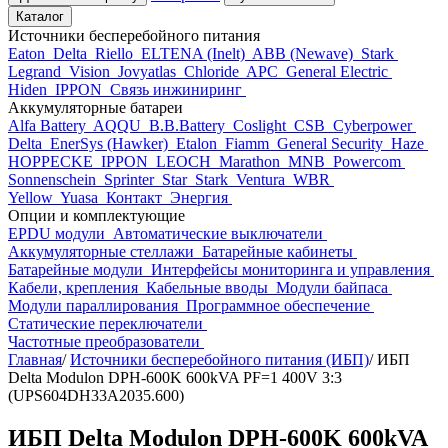
Каталог
Источники бесперебойного питания
Eaton
Delta
Riello
ELTENA (Inelt)
ABB (Newave)
Stark
Legrand
Vision
Jovyatlas
Chloride
APC
General Electric
Hiden
IPPON
Связь инжиниринг
Аккумуляторные батареи
Alfa Battery
AQQU
B.B.Battery
Coslight
CSB
Cyberpower
Delta
EnerSys (Hawker)
Etalon
Fiamm
General Security
Haze
HOPPECKE
IPPON
LEOCH
Marathon
MNB
Powercom
Sonnenschein
Sprinter
Star
Stark
Ventura
WBR
Yellow
Yuasa
Контакт
Энергия
Опции и комплектующие
EPDU модули
Автоматические выключатели
Аккумуляторные стеллажи
Батарейные кабинеты
Батарейные модули
Интерфейсы мониторинга и управления
Кабели, крепления
Кабельные вводы
Модули байпаса
Модули параллирования
Программное обеспечение
Статические переключатели
Частотные преобразователи
Главная
/
Источники бесперебойного питания (ИБП)
/
ИБП
Delta Modulon DPH-600K 600kVA PF=1 400V 3:3
(UPS604DH33A2035.600)
ИБП Delta Modulon DPH-600K 600kVA