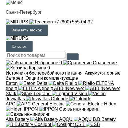
Санкт-Петербург
+7 (800) 555-04-32
Заказать звонок
Каталог
Избранное
0
Сравнение
Корзина
0
Источники бесперебойного питания
Аккумуляторные
батареи
Опции и комплектующие
Eaton
Delta
Riello
ELTENA
(Inelt)
ABB (Newave)
Stark
Legrand
Vision
Jovyatlas
Chloride
APC
General Electric
Hiden
IPPON
Связь инжиниринг
Alfa Battery
AQQU
B.B.Battery
Coslight
CSB