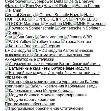
Cyberpower
Delta
EnerSys
(Hawker)
Etalon
Fiamm
General Security
Haze
HOPPECKE
IPPON
LEOCH
Marathon
MNB
Powercom
Sonnenschein
Sprinter
Star
Stark
Ventura
WBR
Yellow
Yuasa
Контакт
Энергия
EPDU модули
Автоматические
выключатели
Аккумуляторные стеллажи
Батарейные кабинеты
Батарейные модули
Интерфейсы мониторинга и
управления
Кабели,
крепления
Кабельные вводы
Модули байпаса
Модули параллирования
Программное обеспечение
Статические