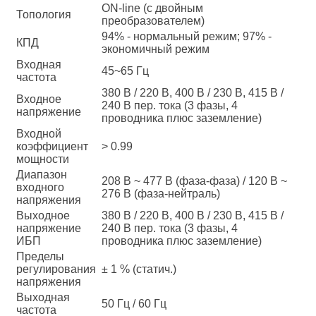
ON-line (с двойным
Топология
преобразователем)
94% - нормальный режим; 97% -
КПД
экономичный режим
Входная
45~65 Гц
частота
380 В / 220 В, 400 В / 230 В, 415 В /
Входное
240 В пер. тока (3 фазы, 4
напряжение
проводника плюс заземление)
Входной
коэффициент
> 0.99
мощности
Диапазон
208 В ~ 477 В (фаза-фаза) / 120 В ~
входного
276 В (фаза-нейтраль)
напряжения
Выходное
380 В / 220 В, 400 В / 230 В, 415 В /
напряжение
240 В пер. тока (3 фазы, 4
ИБП
проводника плюс заземление)
Пределы
регулирования
± 1 % (статич.)
напряжения
Выходная
50 Гц / 60 Гц
частота