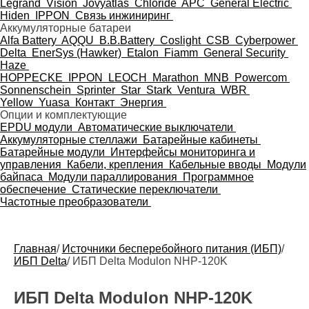
Legrand
Vision
Jovyatlas
Chloride
APC
General Electric
Hiden
IPPON
Связь инжиниринг
Аккумуляторные батареи
Alfa Battery
AQQU
B.B.Battery
Coslight
CSB
Cyberpower
Delta
EnerSys (Hawker)
Etalon
Fiamm
General Security
Haze
HOPPECKE
IPPON
LEOCH
Marathon
MNB
Powercom
Sonnenschein
Sprinter
Star
Stark
Ventura
WBR
Yellow
Yuasa
Контакт
Энергия
Опции и комплектующие
EPDU модули
Автоматические выключатели
Аккумуляторные стеллажи
Батарейные кабинеты
Батарейные модули
Интерфейсы мониторинга и
управления
Кабели, крепления
Кабельные вводы
Модули
байпаса
Модули параллирования
Программное
обеспечение
Статические переключатели
Частотные преобразователи
Главная
/
Источники бесперебойного питания (ИБП)
/
ИБП Delta
/
ИБП Delta Modulon NHP-120K
ИБП Delta Modulon NHP-120K