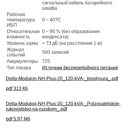
сигнальный кабель батарейного
шкафа
Рабочая
температура
0 ~ 40?C
ИБП
Относительная
0 ~ 95 % (без образования
влажность
конденсата)
Уровень шума
< 73 дБ (на расстоянии 1 м)
Журнал
500 записей
событий
Аккумуляторы
725
Тип товара
Источник бесперебойного питания
Delta-Modulon-NH-Plus-20_120-kVA-_broshyura_.pdf
pdf
313 Кб
Delta-Modulon-NH-Plus-20_120-kVA-_Polzovatelskoe-
rukovodstvo-na-russkom_.pdf
pdf
5.97 Мб