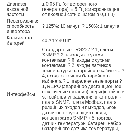
Диапазон
± 0,05 Гц (от встроенного
выходной
генератора); ± 5 Гц (синхронизация
частоты
от входной сети с шагом в 0,1 Гц)
Перегрузочная
способность
? 125%: 10 минут; ? 150%: 1 минута
инвертора
Количество
40 Ah x 40 шт
батарей
Стандартные - RS232 ? 1, слоты
SNMP ? 2, выходы с сухими
контактами ? 6, входы с сухими
контактами ? 2, входы датчиков
температуры батарейного кабинета ?
4, вход состояния батарейного
кабинета ? 1, параллельные порты ?
1, REPO (аварийное дистанционное
отключение питания); периферийные
Интерфейсы
устройства управления и контроля -
плата SNMP, плата Modbus, плата
релейных входов и выходов, блок
датчиков окружающей среды,
концентратор SNMP + 5 портов,
датчик температуры батареи, набор
батарейного датчика температуры,