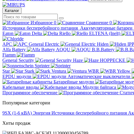
Каталог
Избранное
0
Сравнение
0
Источники бесперебойного питания
Аккумуляторные батареи
Eaton
Delta
Riello
ELTENA (Inelt)
APC
General Electric
Hiden
IP
Alfa Battery
AQQU
B.B.Battery
Fiamm
General Security
Haze
HOPPECKE
Sprinter
Star
Stark
Ventura
WBR
Yellow
EPDU модули
Автоматические выключатели
Батарейные модули
Кабельные вводы
Модули байпаса
Программное обеспечение
Статич
Популярные категории
9SX (1-6 кВА)
Энергия
Источники бесперебойного питания
Ак
Хиты продаж