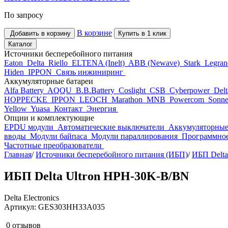
По запросу
В корзине
Добавить в корзину
Купить в 1 клик
Каталог
Источники бесперебойного питания
Eaton
Delta
Riello
ELTENA (Inelt)
ABB (Newave)
Stark
Legra
Hiden
IPPON
Связь инжиниринг
Аккумуляторные батареи
Alfa Battery
AQQU
B.B.Battery
Coslight
CSB
Cyberpower
Del
HOPPECKE
IPPON
LEOCH
Marathon
MNB
Powercom
Sonne
Yellow
Yuasa
Контакт
Энергия
Опции и комплектующие
EPDU модули
Автоматические выключатели
Аккумуляторные
вводы
Модули байпаса
Модули параллирования
Программное
Частотные преобразователи
Главная
/
Источники бесперебойного питания (ИБП)
/
ИБП Delta
ИБП Delta Ultron HPH-30K-B/BN
Delta Electronics
Артикул: GES303HH33A035
0 отзывов