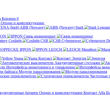
Корзина
0
Опции и комплектующие
ABB (Newave)
Stark
Legran
PON
Связь инжиниринг
Coslight
CSB
Cyberpower
D
IPPON
LEOCH
Marathon
Yuasa
Контакт
Энергия
Аккумуляторные стеллажи
Интерфейсы мониторинга и управления
Модули параллирования
еские переключатели
Частотные 
кумуляторные батареи
Опции и комплектующие
Контакт
Alfa Ba