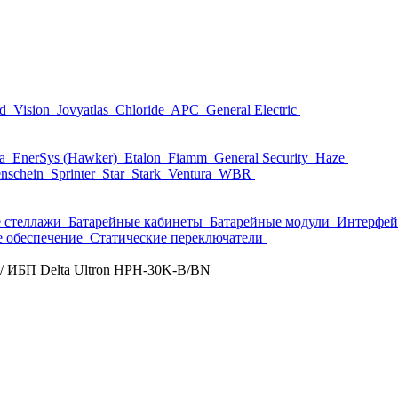
nd
Vision
Jovyatlas
Chloride
APC
General Electric
ta
EnerSys (Hawker)
Etalon
Fiamm
General Security
Haze
nschein
Sprinter
Star
Stark
Ventura
WBR
 стеллажи
Батарейные кабинеты
Батарейные модули
Интерфей
 обеспечение
Статические переключатели
/
ИБП Delta Ultron HPH-30K-B/BN