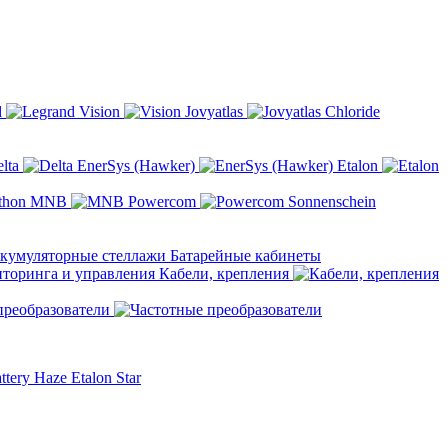
d
Vision
Jovyatlas
Chloride
elta
EnerSys (Hawker)
Etalon
MNB
Powercom
Sonnenschein
Батарейные кабинеты
Кабели, крепления
преобразователи
ttery
Haze
Etalon
Star