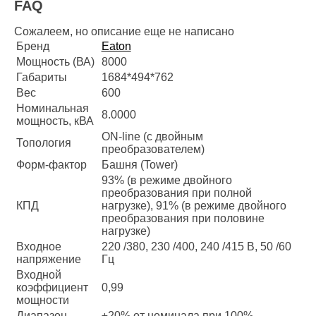
FAQ
Сожалеем, но описание еще не написано
Бренд
Eaton
Мощность (ВА)
8000
Габариты
1684*494*762
Вес
600
Номинальная
8.0000
мощность, кВА
ON-line (с двойным
Топология
преобразователем)
Форм-фактор
Башня (Tower)
93% (в режиме двойного
преобразования при полной
КПД
нагрузке), 91% (в режиме двойного
преобразования при половине
нагрузке)
Входное
220 /380, 230 /400, 240 /415 В, 50 /60
напряжение
Гц
Входной
коэффициент
0,99
мощности
Диапазон
±20% от номинала при 100%