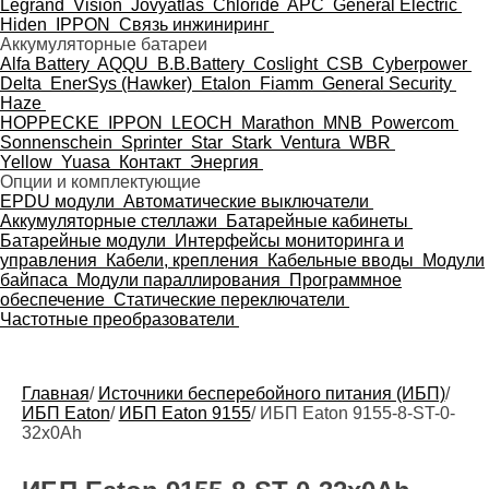
Legrand
Vision
Jovyatlas
Chloride
APC
General Electric
Hiden
IPPON
Связь инжиниринг
Аккумуляторные батареи
Alfa Battery
AQQU
B.B.Battery
Coslight
CSB
Cyberpower
Delta
EnerSys (Hawker)
Etalon
Fiamm
General Security
Haze
HOPPECKE
IPPON
LEOCH
Marathon
MNB
Powercom
Sonnenschein
Sprinter
Star
Stark
Ventura
WBR
Yellow
Yuasa
Контакт
Энергия
Опции и комплектующие
EPDU модули
Автоматические выключатели
Аккумуляторные стеллажи
Батарейные кабинеты
Батарейные модули
Интерфейсы мониторинга и
управления
Кабели, крепления
Кабельные вводы
Модули
байпаса
Модули параллирования
Программное
обеспечение
Статические переключатели
Частотные преобразователи
Главная
/
Источники бесперебойного питания (ИБП)
/
ИБП Eaton
/
ИБП Eaton 9155
/
ИБП Eaton 9155-8-ST-0-
32x0Ah