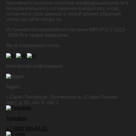
принимаете условия политики конфиденциальности и
пользовательского соглашения каждый раз, когда
оставляете свои данные в любой форме обратной
связи на сайте mirups.ru.
Источники бесперебойного питания MIRUPS © 2015 –
2026
Все права защищены
Мы в социальных сетях
Контактная информация:
Адрес:
г. Санкт-Петербург, Таллинское ш. (Старо-Паново
тер.), д. 91, лит. Б, оф. 2
Телефон:
+7 (800) 555-04-32