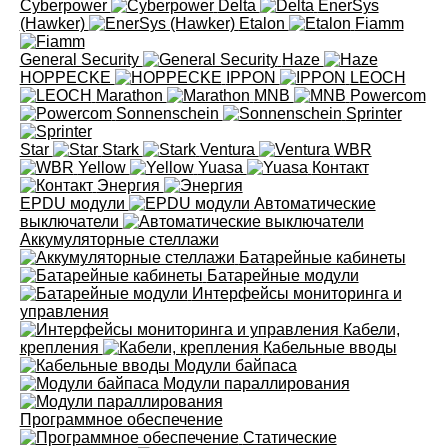
Cyberpower
Delta
EnerSys
(Hawker)
Etalon
Fiamm
General Security
Haze
HOPPECKE
IPPON
LEOCH
Marathon
MNB
Powercom
Sonnenschein
Sprinter
Star
Stark
Ventura
WBR
Yellow
Yuasa
Контакт
Энергия
EPDU модули
Автоматические
выключатели
Аккумуляторные стеллажи
Батарейные кабинеты
Батарейные модули
Интерфейсы мониторинга и
управления
Кабели,
крепления
Кабельные вводы
Модули байпаса
Модули параллирования
Программное обеспечение
Статические