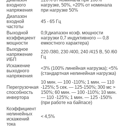
входного
нагрузке, 50%, +20% от номинала
напряжения
при нагрузке 50%
Диапазон
входной
45 - 65 Гц
частоты
Выходной
0,9;диапазон коэф. мощности
коэффициент
нагрузки 0,7 индуктивного — 0,8
мощности
емкостного характера)
Выходное
220 /380, 230 /400, 240 /415 В, 50 /60
напряжение
Гц
ИБП
Искажение
<3% (100% линейная нагрузка); <5%
выходного
(стандартная нелинейная нагрузка)
напряжения
10 мин. — 100 -110%; 1 мин. — 110
Перегрузочная
-125%; 5 сек. — 125-150%; 300 мс >
способность
150%; 60 мин. — 100 -110%; 10 мин.
инвертора
— 110 -125%; 1 мин. — 125 -150%
(при работе на байпасе)
Коэффициент
нелинейных
< 4,5%
искажений
тока