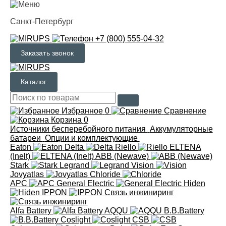
Санкт-Петербург
+7 (800) 555-04-32
Заказать звонок
Каталог
Избранное
0
Сравнение
Корзина
0
Источники бесперебойного питания
Аккумуляторные
батареи
Опции и комплектующие
Eaton
Delta
Riello
ELTENA
(Inelt)
ABB (Newave)
Stark
Legrand
Vision
Jovyatlas
Chloride
APC
General Electric
Hiden
IPPON
Связь инжиниринг
Alfa Battery
AQQU
B.B.Battery
Coslight
CSB