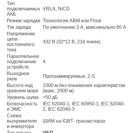
Тип
подключаемых
VRLA, NiCD
АКБ
Режим зарядки
Технология ABM или Float
Ток заряда
По умолчанию 3 A, максимально 60 A
Напряжение
цепи
432 В (32*12 В, 216 ячеек)
постоянного
тока
Параллельное
подключение
4
устройств
Выходное
Программируемые, 2 /1
реле
Высота над
1000 м без понижения характеристик
уровнем моря
(макс. 2000 м)
Уровень шума
<50 дБ
Безопасность
IEC 62040-1, IEC 60950-1, IEC 62040-
и ЭМС
2, IEC 62040-3
Схема
выпрямителя
ШИМ на IGBT- транзисторах
и инвертора
Тип товара
ИБП