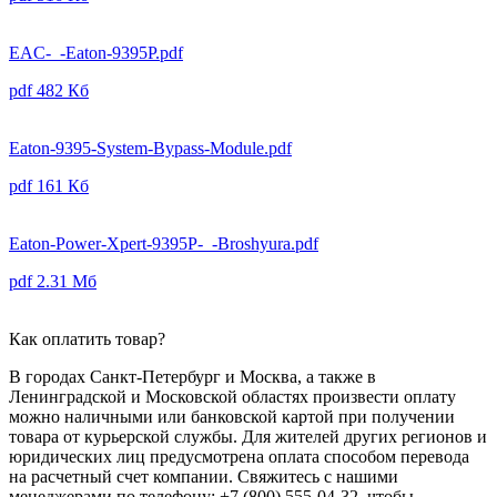
EAC-_-Eaton-9395P.pdf
pdf
482 Кб
Eaton-9395-System-Bypass-Module.pdf
pdf
161 Кб
Eaton-Power-Xpert-9395P-_-Broshyura.pdf
pdf
2.31 Мб
Как оплатить товар?
В городах Санкт-Петербург и Москва, а также в
Ленинградской и Московской областях произвести оплату
можно наличными или банковской картой при получении
товара от курьерской службы. Для жителей других регионов и
юридических лиц предусмотрена оплата способом перевода
на расчетный счет компании. Свяжитесь с нашими
менеджерами по телефону: +7 (800) 555-04-32, чтобы