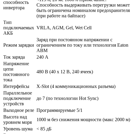
способность
Способность выдерживать перегрузки может
инвертора
быть ограничена номиналом предохранителя
(при работе на байпасе)
Тип
подключаемых
VRLA, AGM, Gel, Wet Cell
АКБ
Заряд при постоянном напряжении с
Режим зарядки
ограничением по току или технология Eaton
ABM
Ток заряда
240 А
Напряжение
цепи
480 В (40 x 12 В, 240 ячеек)
постоянного
тока
Интерфейсы
X-Slot (4 коммуникационных разъема)
Параллельное
подключение
до 7 (по технологии Hot Sync)
устройств
Выходное реле
Программируемые 5/1
Высота над
1000 м без снижения мощности (макс 2000 м)
уровнем моря
Уровень шума
< 85 дБ