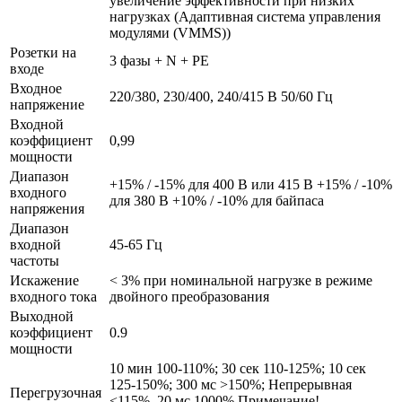
увеличение эффективности при низких
нагрузках (Адаптивная система управления
модулями (VMMS))
Розетки на
3 фазы + N + PE
входе
Входное
220/380, 230/400, 240/415 В 50/60 Гц
напряжение
Входной
коэффициент
0,99
мощности
Диапазон
+15% / -15% для 400 В или 415 В +15% / -10%
входного
для 380 В +10% / -10% для байпаса
напряжения
Диапазон
входной
45-65 Гц
частоты
Искажение
< 3% при номинальной нагрузке в режиме
входного тока
двойного преобразования
Выходной
коэффициент
0.9
мощности
10 мин 100-110%; 30 сек 110-125%; 10 сек
125-150%; 300 мс >150%; Непрерывная
Перегрузочная
<115%, 20 мс 1000% Примечание!