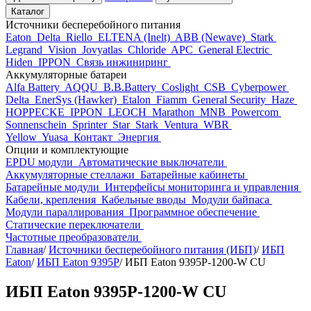
Каталог
Источники бесперебойного питания
Eaton
Delta
Riello
ELTENA (Inelt)
ABB (Newave)
Stark
Legrand
Vision
Jovyatlas
Chloride
APC
General Electric
Hiden
IPPON
Связь инжиниринг
Аккумуляторные батареи
Alfa Battery
AQQU
B.B.Battery
Coslight
CSB
Cyberpower
Delta
EnerSys (Hawker)
Etalon
Fiamm
General Security
Haze
HOPPECKE
IPPON
LEOCH
Marathon
MNB
Powercom
Sonnenschein
Sprinter
Star
Stark
Ventura
WBR
Yellow
Yuasa
Контакт
Энергия
Опции и комплектующие
EPDU модули
Автоматические выключатели
Аккумуляторные стеллажи
Батарейные кабинеты
Батарейные модули
Интерфейсы мониторинга и управления
Кабели, крепления
Кабельные вводы
Модули байпаса
Модули параллирования
Программное обеспечение
Статические переключатели
Частотные преобразователи
Главная
/
Источники бесперебойного питания (ИБП)
/
ИБП
Eaton
/
ИБП Eaton 9395P
/
ИБП Eaton 9395P-1200-W CU
ИБП Eaton 9395P-1200-W CU