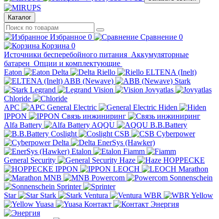
Каталог
Избранное
0
Сравнение
0
Корзина
0
Источники бесперебойного питания
Аккумуляторные
батареи
Опции и комплектующие
Eaton
Delta
Riello
ELTENA (Inelt)
ABB (Newave)
Stark
Legrand
Vision
Jovyatlas
Chloride
APC
General Electric
Hiden
IPPON
Связь инжиниринг
Alfa Battery
AQQU
B.B.Battery
Coslight
CSB
Cyberpower
Delta
EnerSys (Hawker)
Etalon
Fiamm
General Security
Haze
HOPPECKE
IPPON
LEOCH
Marathon
MNB
Powercom
Sonnenschein
Sprinter
Star
Stark
Ventura
WBR
Yellow
Yuasa
Контакт
Энергия