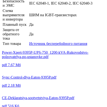
Безопасность
IEC 62040-1, IEC 62040-2, IEC 62040-3
и ЭМС
Схема
выпрямителя
ШИМ на IGBT-транзисторах
и инвертора
Плавный пуск
Да
Защита от
обратного
Да
тока
Тип товара
Источник бесперебойного питания
Power-Xpert-9395P-UPS-750_1200-kVA-Rukovodstvo-
polzovatelya-po-ustanovke.pdf
pdf
7.67 Мб
Sync-Control-dlya-Eaton-9395P.pdf
pdf
2.18 Мб
CE-Deklaratsiya-sootvetstviya-Eaton-9395P.pdf
pdf
516 Кб