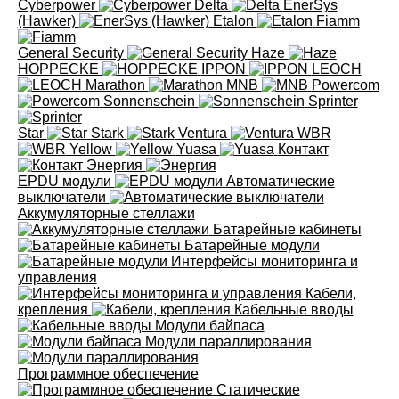
Cyberpower
Delta
EnerSys
(Hawker)
Etalon
Fiamm
General Security
Haze
HOPPECKE
IPPON
LEOCH
Marathon
MNB
Powercom
Sonnenschein
Sprinter
Star
Stark
Ventura
WBR
Yellow
Yuasa
Контакт
Энергия
EPDU модули
Автоматические
выключатели
Аккумуляторные стеллажи
Батарейные кабинеты
Батарейные модули
Интерфейсы мониторинга и
управления
Кабели,
крепления
Кабельные вводы
Модули байпаса
Модули параллирования
Программное обеспечение
Статические