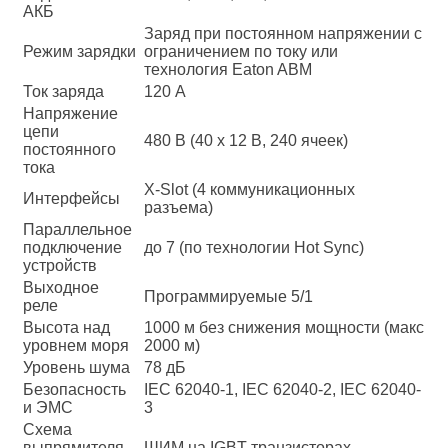
АКБ
Заряд при постоянном напряжении с
Режим зарядки
ограничением по току или
технология Eaton ABM
Ток заряда
120 А
Напряжение
цепи
480 В (40 x 12 В, 240 ячеек)
постоянного
тока
X-Slot (4 коммуникационных
Интерфейсы
разъема)
Параллельное
подключение
до 7 (по технологии Hot Sync)
устройств
Выходное
Программируемые 5/1
реле
Высота над
1000 м без снижения мощности (макс
уровнем моря
2000 м)
Уровень шума
78 дБ
Безопасность
IEC 62040-1, IEC 62040-2, IEC 62040-
и ЭМС
3
Схема
выпрямителя
ШИМ на IGBT-транзисторах