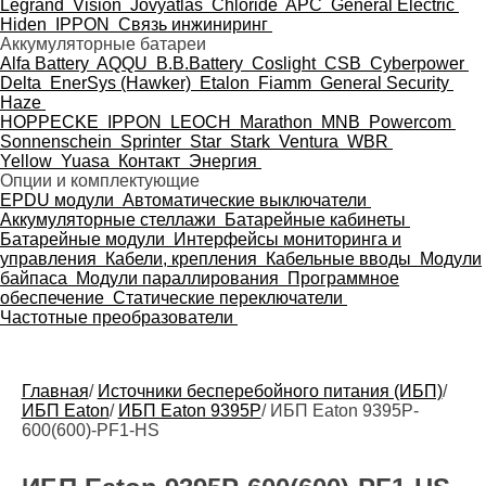
Legrand
Vision
Jovyatlas
Chloride
APC
General Electric
Hiden
IPPON
Связь инжиниринг
Аккумуляторные батареи
Alfa Battery
AQQU
B.B.Battery
Coslight
CSB
Cyberpower
Delta
EnerSys (Hawker)
Etalon
Fiamm
General Security
Haze
HOPPECKE
IPPON
LEOCH
Marathon
MNB
Powercom
Sonnenschein
Sprinter
Star
Stark
Ventura
WBR
Yellow
Yuasa
Контакт
Энергия
Опции и комплектующие
EPDU модули
Автоматические выключатели
Аккумуляторные стеллажи
Батарейные кабинеты
Батарейные модули
Интерфейсы мониторинга и
управления
Кабели, крепления
Кабельные вводы
Модули
байпаса
Модули параллирования
Программное
обеспечение
Статические переключатели
Частотные преобразователи
Главная
/
Источники бесперебойного питания (ИБП)
/
ИБП Eaton
/
ИБП Eaton 9395P
/
ИБП Eaton 9395P-
600(600)-PF1-HS