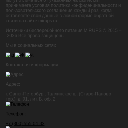
могут отличаться от указанных на сайте. Вы
принимаете условия политики конфиденциальности и
пользовательского соглашения каждый раз, когда
оставляете свои данные в любой форме обратной
связи на сайте mirups.ru.
Источники бесперебойного питания MIRUPS © 2015 –
2026
Все права защищены
Мы в социальных сетях
Контактная информация:
Адрес:
г. Санкт-Петербург, Таллинское ш. (Старо-Паново
тер.), д. 91, лит. Б, оф. 2
Телефон:
+7 (800) 555-04-32