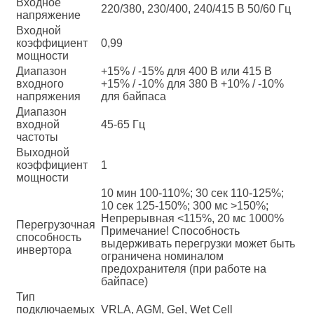
Входное
220/380, 230/400, 240/415 В 50/60 Гц
напряжение
Входной
коэффициент
0,99
мощности
Диапазон
+15% / -15% для 400 В или 415 В
входного
+15% / -10% для 380 В +10% / -10%
напряжения
для байпаса
Диапазон
входной
45-65 Гц
частоты
Выходной
коэффициент
1
мощности
10 мин 100-110%; 30 сек 110-125%;
10 сек 125-150%; 300 мс >150%;
Непрерывная <115%, 20 мс 1000%
Перегрузочная
Примечание! Способность
способность
выдерживать перегрузки может быть
инвертора
ограничена номиналом
предохранителя (при работе на
байпасе)
Тип
подключаемых
VRLA, AGM, Gel, Wet Cell