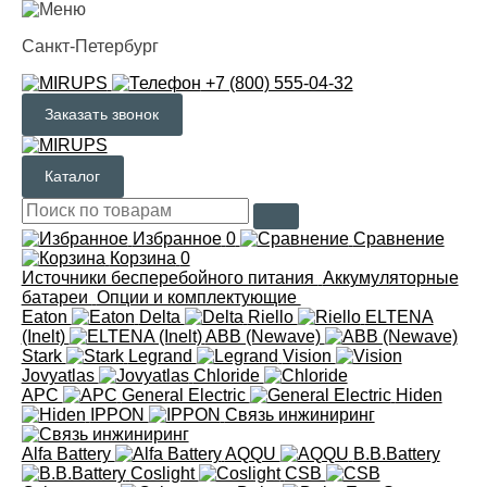
Санкт-Петербург
+7 (800) 555-04-32
Заказать звонок
Каталог
Избранное
0
Сравнение
Корзина
0
Источники бесперебойного питания
Аккумуляторные
батареи
Опции и комплектующие
Eaton
Delta
Riello
ELTENA
(Inelt)
ABB (Newave)
Stark
Legrand
Vision
Jovyatlas
Chloride
APC
General Electric
Hiden
IPPON
Связь инжиниринг
Alfa Battery
AQQU
B.B.Battery
Coslight
CSB