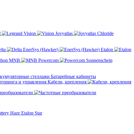
d
Vision
Jovyatlas
Chloride
elta
EnerSys (Hawker)
Etalon
MNB
Powercom
Sonnenschein
Батарейные кабинеты
Кабели, крепления
преобразователи
ttery
Haze
Etalon
Star