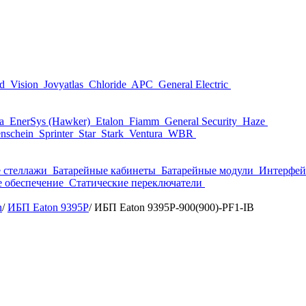
nd
Vision
Jovyatlas
Chloride
APC
General Electric
ta
EnerSys (Hawker)
Etalon
Fiamm
General Security
Haze
nschein
Sprinter
Star
Stark
Ventura
WBR
 стеллажи
Батарейные кабинеты
Батарейные модули
Интерфей
 обеспечение
Статические переключатели
n
/
ИБП Eaton 9395P
/
ИБП Eaton 9395P-900(900)-PF1-IB