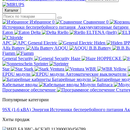
Каталог
Избранное
0
Сравнение
0
Источники бесперебойного питания
Аккумуляторные батареи
Eaton
Delta
Riello
ELTENA (Inelt)
APC
General Electric
Hiden
IP
Alfa Battery
AQQU
B.B.Battery
Fiamm
General Security
Haze
HOPPECKE
Sprinter
Star
Stark
Ventura
WBR
Yellow
EPDU модули
Автоматические выключатели
Батарейные модули
Кабельные вводы
Модули байпаса
Программное обеспечение
Статич
Популярные категории
9SX (1-6 кВА)
Энергия
Источники бесперебойного питания
Ак
Хиты продаж