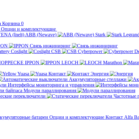
Корзина
0
Опции и комплектующие
ABB (Newave)
Stark
Legran
PON
Связь инжиниринг
Coslight
CSB
Cyberpower
D
IPPON
LEOCH
Marathon
Yuasa
Контакт
Энергия
Аккумуляторные стеллажи
Интерфейсы мониторинга и управления
Модули параллирования
еские переключатели
Частотные 
кумуляторные батареи
Опции и комплектующие
Контакт
Alfa Ba