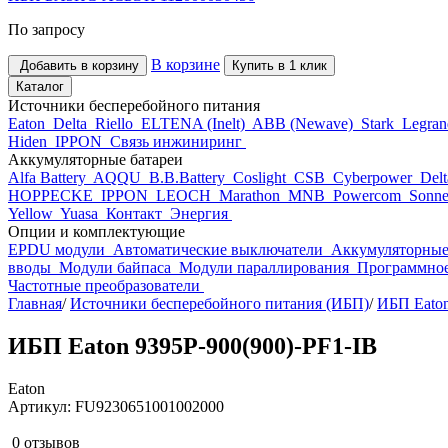
По запросу
В корзине
Добавить в корзину
Купить в 1 клик
Каталог
Источники бесперебойного питания
Eaton
Delta
Riello
ELTENA (Inelt)
ABB (Newave)
Stark
Legra
Hiden
IPPON
Связь инжиниринг
Аккумуляторные батареи
Alfa Battery
AQQU
B.B.Battery
Coslight
CSB
Cyberpower
Del
HOPPECKE
IPPON
LEOCH
Marathon
MNB
Powercom
Sonne
Yellow
Yuasa
Контакт
Энергия
Опции и комплектующие
EPDU модули
Автоматические выключатели
Аккумуляторные
вводы
Модули байпаса
Модули параллирования
Программное
Частотные преобразователи
Главная
/
Источники бесперебойного питания (ИБП)
/
ИБП Eato
ИБП Eaton 9395P-900(900)-PF1-IB
Eaton
Артикул: FU9230651001002000
0 отзывов