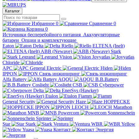
Каталог
Избранное
0
Сравнение
0
Корзина
0
Источники бесперебойного питания
Аккумуляторные
батареи
Опции и комплектующие
Eaton
Delta
Riello
ELTENA (Inelt)
ABB (Newave)
Stark
Legrand
Vision
Jovyatlas
Chloride
APC
General Electric
Hiden
IPPON
Связь инжиниринг
Alfa Battery
AQQU
B.B.Battery
Coslight
CSB
Cyberpower
Delta
EnerSys (Hawker)
Etalon
Fiamm
General Security
Haze
HOPPECKE
IPPON
LEOCH
Marathon
MNB
Powercom
Sonnenschein
Sprinter
Star
Stark
Ventura
WBR
Yellow
Yuasa
Контакт
Энергия