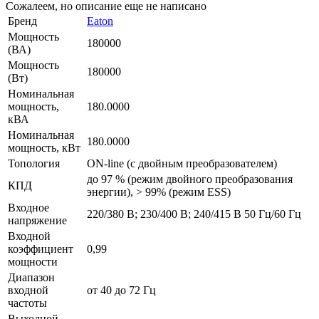
Сожалеем, но описание еще не написано
Бренд
Eaton
Мощность
180000
(ВА)
Мощность
180000
(Вт)
Номинальная
мощность,
180.0000
кВА
Номинальная
180.0000
мощность, кВт
Топология
ON-line (с двойным преобразователем)
до 97 % (режим двойного преобразования
КПД
энергии), > 99% (режим ESS)
Входное
220/380 В; 230/400 В; 240/415 В 50 Гц/60 Гц
напряжение
Входной
коэффициент
0,99
мощности
Диапазон
входной
от 40 до 72 Гц
частоты
Выходной