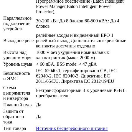
Программное обеспечение (Eaton Intelligent
Power Manager Eaton Intelligent Power
Protector),
Параллельное
30-200 кВт До 8 блоков 60-500 кВА: До 4
подключение
блоков
устройств
релейные входы и выделенный EPO 1
Выходное реле
релейный выход Дополнительные релейные
контакты доступны отдельно
Высота над
1000 м без ухудшения номинальных
уровнем моря
характеристик (макс. 2000 м)
Уровень шума
< 60 дБA, ESS mode: < 47 дБA
IEC 62040-1; сертифицировано CB, IEC
Безопасность
62040-2, IEC 62040-3, Директива ЕС
и ЭМС
2011/65/EU, Директива ЕС 2012/19/EU
Схема
Безтрансформаторный 3-х уровневый IGBT-
выпрямителя
преобразователь
и инвертора
Плавный пуск
Да
Защита от
обратного
Да
тока
Тип товара
Источник бесперебойного питания