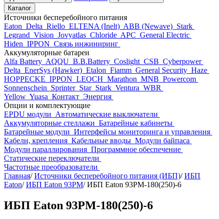
Каталог
Источники бесперебойного питания
Eaton
Delta
Riello
ELTENA (Inelt)
ABB (Newave)
Stark
Legrand
Vision
Jovyatlas
Chloride
APC
General Electric
Hiden
IPPON
Связь инжиниринг
Аккумуляторные батареи
Alfa Battery
AQQU
B.B.Battery
Coslight
CSB
Cyberpower
Delta
EnerSys (Hawker)
Etalon
Fiamm
General Security
Haze
HOPPECKE
IPPON
LEOCH
Marathon
MNB
Powercom
Sonnenschein
Sprinter
Star
Stark
Ventura
WBR
Yellow
Yuasa
Контакт
Энергия
Опции и комплектующие
EPDU модули
Автоматические выключатели
Аккумуляторные стеллажи
Батарейные кабинеты
Батарейные модули
Интерфейсы мониторинга и управления
Кабели, крепления
Кабельные вводы
Модули байпаса
Модули параллирования
Программное обеспечение
Статические переключатели
Частотные преобразователи
Главная
/
Источники бесперебойного питания (ИБП)
/
ИБП
Eaton
/
ИБП Eaton 93PM
/
ИБП Eaton 93PM-180(250)-6
ИБП Eaton 93PM-180(250)-6