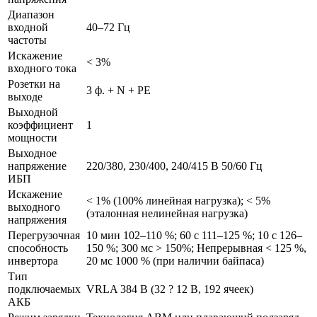
Диапазон
входной
40–72 Гц
частоты
Искажение
< 3%
входного тока
Розетки на
3 ф. + N + PE
выходе
Выходной
коэффициент
1
мощности
Выходное
напряжение
220/380, 230/400, 240/415 В 50/60 Гц
ИБП
Искажение
< 1% (100% линейная нагрузка); < 5%
выходного
(эталонная нелинейная нагрузка)
напряжения
Перегрузочная
10 мин 102–110 %; 60 с 111–125 %; 10 с 126–
способность
150 %; 300 мс > 150%; Непрерывная < 125 %,
инвертора
20 мс 1000 % (при наличии байпаса)
Тип
подключаемых
VRLA 384 В (32 ? 12 В, 192 ячеек)
АКБ