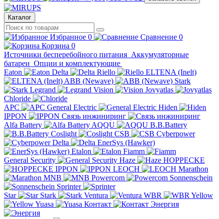
Каталог
Избранное
0
Сравнение
0
Корзина
0
Источники бесперебойного питания
Аккумуляторные
батареи
Опции и комплектующие
Eaton
Delta
Riello
ELTENA (Inelt)
ABB (Newave)
Stark
Legrand
Vision
Jovyatlas
Chloride
APC
General Electric
Hiden
IPPON
Связь инжиниринг
Alfa Battery
AQQU
B.B.Battery
Coslight
CSB
Cyberpower
Delta
EnerSys (Hawker)
Etalon
Fiamm
General Security
Haze
HOPPECKE
IPPON
LEOCH
Marathon
MNB
Powercom
Sonnenschein
Sprinter
Star
Stark
Ventura
WBR
Yellow
Yuasa
Контакт
Энергия