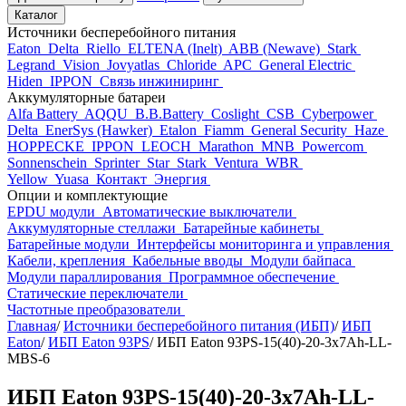
Каталог
Источники бесперебойного питания
Eaton
Delta
Riello
ELTENA (Inelt)
ABB (Newave)
Stark
Legrand
Vision
Jovyatlas
Chloride
APC
General Electric
Hiden
IPPON
Связь инжиниринг
Аккумуляторные батареи
Alfa Battery
AQQU
B.B.Battery
Coslight
CSB
Cyberpower
Delta
EnerSys (Hawker)
Etalon
Fiamm
General Security
Haze
HOPPECKE
IPPON
LEOCH
Marathon
MNB
Powercom
Sonnenschein
Sprinter
Star
Stark
Ventura
WBR
Yellow
Yuasa
Контакт
Энергия
Опции и комплектующие
EPDU модули
Автоматические выключатели
Аккумуляторные стеллажи
Батарейные кабинеты
Батарейные модули
Интерфейсы мониторинга и управления
Кабели, крепления
Кабельные вводы
Модули байпаса
Модули параллирования
Программное обеспечение
Статические переключатели
Частотные преобразователи
Главная
/
Источники бесперебойного питания (ИБП)
/
ИБП
Eaton
/
ИБП Eaton 93PS
/
ИБП Eaton 93PS-15(40)-20-3x7Ah-LL-
MBS-6
ИБП Eaton 93PS-15(40)-20-3x7Ah-LL-