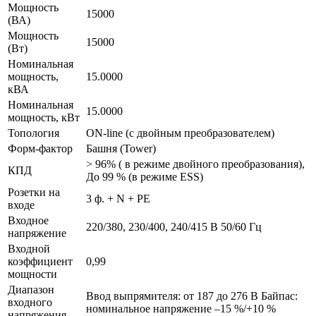
Мощность
15000
(ВА)
Мощность
15000
(Вт)
Номинальная
мощность,
15.0000
кВА
Номинальная
15.0000
мощность, кВт
Топология
ON-line (с двойным преобразователем)
Форм-фактор
Башня (Tower)
> 96% ( в режиме двойного преобразования),
КПД
До 99 % (в режиме ESS)
Розетки на
3 ф. + N + PE
входе
Входное
220/380, 230/400, 240/415 В 50/60 Гц
напряжение
Входной
коэффициент
0,99
мощности
Диапазон
Ввод выпрямителя: от 187 до 276 В Байпас:
входного
номинальное напряжение –15 %/+10 %
напряжения