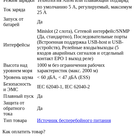
Режим зарядки
Технология ABM или плавающий подзаряд
по умолчанию 5 А, регулируемый, максимум
Ток заряда
25 A
Запуск от
Да
батарей
Minislot (2 слота), Сетевой интерфейс/SNMP
(Да, стандартно), Последовательные порты
(Встроенная поддержка USB-host и USB-
Интерфейсы
устройств), Релейные входы/выходы (5
входов аварийных сигналов и отдельный
контакт ЕРО 1 выход реле)
Высота над
1000 м без ограничения рабочих
уровнем моря
характеристик (макс. 2000 м)
Уровень шума
< 60 дБА, < 47 дБА (ESS)
Безопасность
IEC 62040-1, IEC 62040-2
и ЭМС
Плавный пуск
Да
Защита от
обратного
Да
тока
Тип товара
Источник бесперебойного питания
Как оплатить товар?