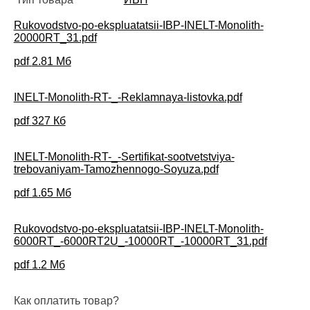
Rukovodstvo-po-ekspluatatsii-IBP-INELT-Monolith-
20000RT_31.pdf
pdf
2.81 Мб
INELT-Monolith-RT-_-Reklamnaya-listovka.pdf
pdf
327 Кб
INELT-Monolith-RT-_-Sertifikat-sootvetstviya-
trebovaniyam-Tamozhennogo-Soyuza.pdf
pdf
1.65 Мб
Rukovodstvo-po-ekspluatatsii-IBP-INELT-Monolith-
6000RT_-6000RT2U_-10000RT_-10000RT_31.pdf
pdf
1.2 Мб
Как оплатить товар?