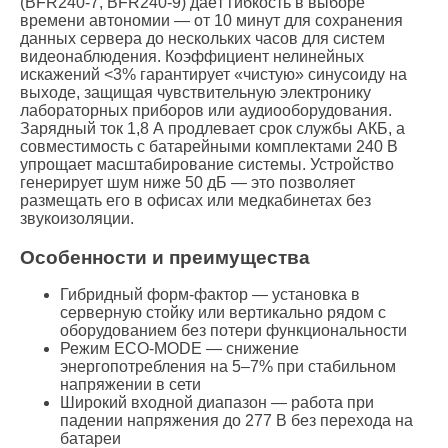
(BFR240-7, BFR240-9) даёт гибкость в выборе
времени автономии — от 10 минут для сохранения
данных сервера до нескольких часов для систем
видеонаблюдения. Коэффициент нелинейных
искажений <3% гарантирует «чистую» синусоиду на
выходе, защищая чувствительную электронику
лабораторных приборов или аудиооборудования.
Зарядный ток 1,8 А продлевает срок службы АКБ, а
совместимость с батарейными комплектами 240 В
упрощает масштабирование системы. Устройство
генерирует шум ниже 50 дБ — это позволяет
размещать его в офисах или медкабинетах без
звукоизоляции.
Особенности и преимущества
Гибридный форм-фактор — установка в
серверную стойку или вертикально рядом с
оборудованием без потери функциональности
Режим ECO-MODE — снижение
энергопотребления на 5–7% при стабильном
напряжении в сети
Широкий входной диапазон — работа при
падении напряжения до 277 В без перехода на
батареи