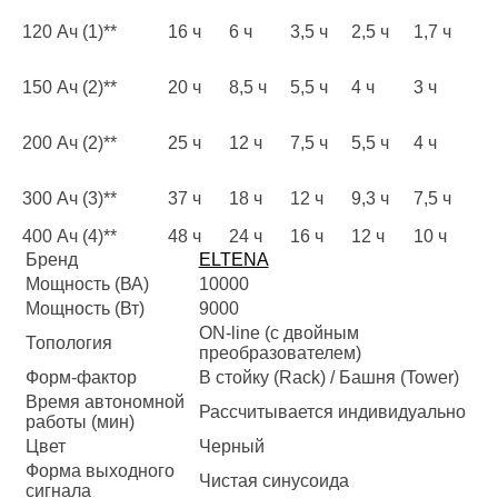
120 Ач (1)**
16 ч
6 ч
3,5 ч
2,5 ч
1,7 ч
150 Ач (2)**
20 ч
8,5 ч
5,5 ч
4 ч
3 ч
200 Ач (2)**
25 ч
12 ч
7,5 ч
5,5 ч
4 ч
300 Ач (3)**
37 ч
18 ч
12 ч
9,3 ч
7,5 ч
400 Ач (4)**
48 ч
24 ч
16 ч
12 ч
10 ч
Бренд
ELTENA
Мощность (ВА)
10000
Мощность (Вт)
9000
ON-line (с двойным
Топология
преобразователем)
Форм-фактор
В стойку (Rack) / Башня (Tower)
Время автономной
Рассчитывается индивидуально
работы (мин)
Цвет
Черный
Форма выходного
Чистая синусоида
сигнала