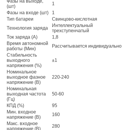
Фазы на выходе,
1
(шт)
Фазы на входе (шт)
1
Тип батареи
Свинцово-кислотная
Интеллектуальный
Технология заряда
трехступенчатый
Ток заряда (А)
1,8
Время автономной
Рассчитывается индивидуально
работы (Мин)
Стабильность
выходного
±1
напряжения (%)
Номинальное
выходное фазное
220-240
напряжение (В)
Номинальная
выходная частота
50-60
(Гц)
КПД (%)
95
Мин. входное
160
напряжение (В)
Макс. входное
280
напряжение (В)