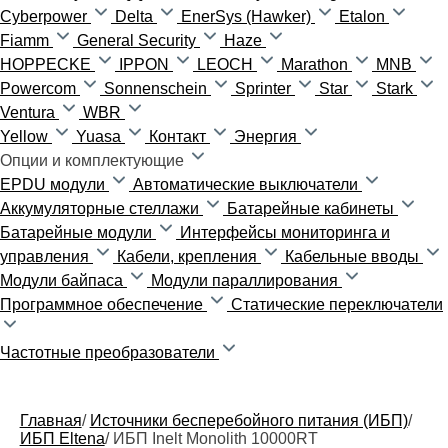
Cyberpower
Delta
EnerSys (Hawker)
Etalon
Fiamm
General Security
Haze
HOPPECKE
IPPON
LEOCH
Marathon
MNB
Powercom
Sonnenschein
Sprinter
Star
Stark
Ventura
WBR
Yellow
Yuasa
Контакт
Энергия
Опции и комплектующие
EPDU модули
Автоматические выключатели
Аккумуляторные стеллажи
Батарейные кабинеты
Батарейные модули
Интерфейсы мониторинга и
управления
Кабели, крепления
Кабельные вводы
Модули байпаса
Модули параллирования
Программное обеспечение
Статические переключатели
Частотные преобразователи
Главная
/
Источники бесперебойного питания (ИБП)
/
ИБП Eltena
/
ИБП Inelt Monolith 10000RT