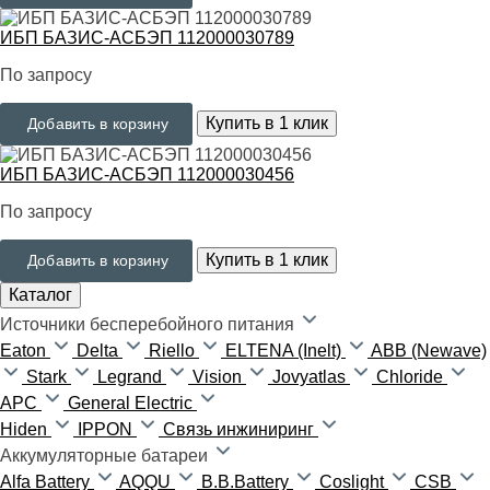
ИБП БАЗИС-АСБЭП 112000030789
По запросу
Купить в 1 клик
Добавить в корзину
ИБП БАЗИС-АСБЭП 112000030456
По запросу
Купить в 1 клик
Добавить в корзину
Каталог
Источники бесперебойного питания
Eaton
Delta
Riello
ELTENA (Inelt)
ABB (Newave)
Stark
Legrand
Vision
Jovyatlas
Chloride
APC
General Electric
Hiden
IPPON
Связь инжиниринг
Аккумуляторные батареи
Alfa Battery
AQQU
B.B.Battery
Coslight
CSB