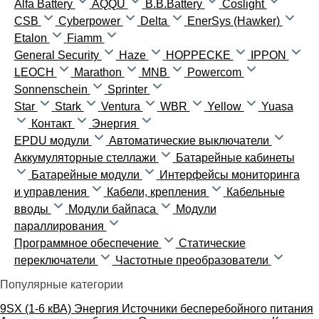
Alfa Battery
AQQU
B.B.Battery
Coslight
CSB
Cyberpower
Delta
EnerSys (Hawker)
Etalon
Fiamm
General Security
Haze
HOPPECKE
IPPON
LEOCH
Marathon
MNB
Powercom
Sonnenschein
Sprinter
Star
Stark
Ventura
WBR
Yellow
Yuasa
Контакт
Энергия
EPDU модули
Автоматические выключатели
Аккумуляторные стеллажи
Батарейные кабинеты
Батарейные модули
Интерфейсы мониторинга
и управления
Кабели, крепления
Кабельные
вводы
Модули байпаса
Модули
параллирования
Программное обеспечение
Статические
переключатели
Частотные преобразователи
Популярные категории
9SX (1-6 кВА)
Энергия
Источники бесперебойного питания