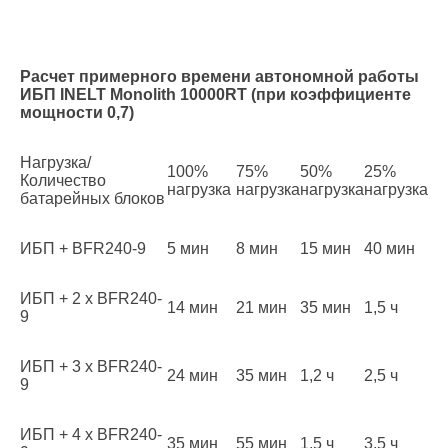
Расчет примерного времени автономной работы
ИБП INELT Monolith 10000RT (при коэффициенте
мощности 0,7)
Нагрузка/
100%
75%
50%
25%
Количество
нагрузка
нагрузка
нагрузка
нагрузка
батарейных блоков
ИБП + BFR240-9
5 мин
8 мин
15 мин
40 мин
ИБП + 2 х BFR240-
14 мин
21 мин
35 мин
1,5 ч
9
ИБП + 3 х BFR240-
24 мин
35 мин
1,2 ч
2,5 ч
9
ИБП + 4 х BFR240-
35 мин
55 мин
1,5 ч
3,5 ч