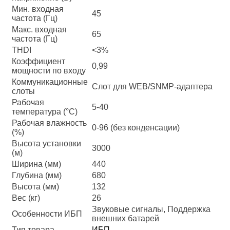
Мин. входная
45
частота (Гц)
Макс. входная
65
частота (Гц)
THDI
<3%
Коэффициент
0,99
мощности по входу
Коммуникационные
Слот для WEB/SNMP-адаптера
слоты
Рабочая
5-40
температура (°C)
Рабочая влажность
0-96 (без конденсации)
(%)
Высота установки
3000
(м)
Ширина (мм)
440
Глубина (мм)
680
Высота (мм)
132
Вес (кг)
26
Звуковые сигналы, Поддержка
Особенности ИБП
внешних батарей
Тип товара
ИБП