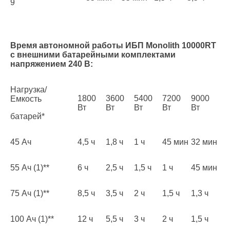
9
Время автономной работы ИБП Monolith 10000RT
с внешними батарейными комплектами
напряжением 240 В:
Нагрузка/
1800
3600
5400
7200
9000
Емкость
Вт
Вт
Вт
Вт
Вт
батарей*
45 Ач
4,5 ч
1,8 ч
1 ч
45 мин
32 мин
55 Ач (1)**
6 ч
2,5 ч
1,5 ч
1 ч
45 мин
75 Ач (1)**
8,5 ч
3,5 ч
2 ч
1,5 ч
1,3 ч
100 Ач (1)**
12 ч
5,5 ч
3 ч
2 ч
1,5 ч