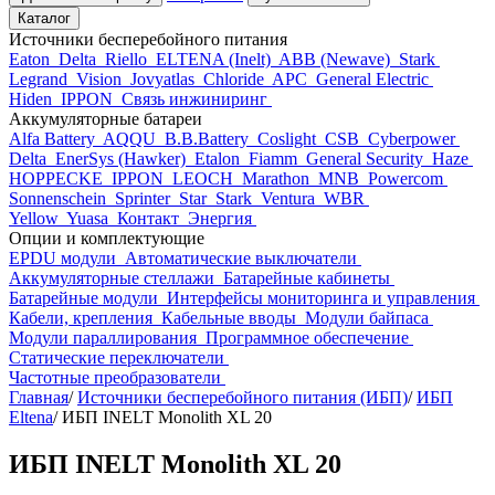
Каталог
Источники бесперебойного питания
Eaton
Delta
Riello
ELTENA (Inelt)
ABB (Newave)
Stark
Legrand
Vision
Jovyatlas
Chloride
APC
General Electric
Hiden
IPPON
Связь инжиниринг
Аккумуляторные батареи
Alfa Battery
AQQU
B.B.Battery
Coslight
CSB
Cyberpower
Delta
EnerSys (Hawker)
Etalon
Fiamm
General Security
Haze
HOPPECKE
IPPON
LEOCH
Marathon
MNB
Powercom
Sonnenschein
Sprinter
Star
Stark
Ventura
WBR
Yellow
Yuasa
Контакт
Энергия
Опции и комплектующие
EPDU модули
Автоматические выключатели
Аккумуляторные стеллажи
Батарейные кабинеты
Батарейные модули
Интерфейсы мониторинга и управления
Кабели, крепления
Кабельные вводы
Модули байпаса
Модули параллирования
Программное обеспечение
Статические переключатели
Частотные преобразователи
Главная
/
Источники бесперебойного питания (ИБП)
/
ИБП
Eltena
/
ИБП INELT Monolith XL 20
ИБП INELT Monolith XL 20