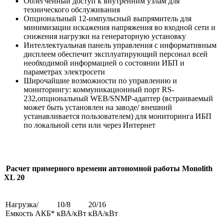
Облегченный доступ к внутренним узлам для
технического обслуживания
Опциональный 12-импульсный выпрямитель для
минимизации искажения напряжения во входной сети и
снижения нагрузки на генераторную установку
Интеллектуальная панель управления с информативным
дисплеем обеспечит эксплуатирующий персонал всей
необходимой информацией о состоянии ИБП и
параметрах электросети
Широчайшие возможности по управлению и
мониторингу: коммуникационный порт RS-
232,опциональный WEB/SNMP-адаптер (встраиваемый
может быть установлен на заводе/ внешний
устанавливается пользователем) для мониторинга ИБП
по локальной сети или через Интернет
Расчет примерного времени автономной работы Monolith
XL 20
Нагрузка/
10/8
20/16
Емкость АКБ*
кВА/кВт
кВА/кВт