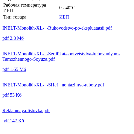
Рабочая температура
0 - 40°С
ИБП
Тип товара
ИБП
INELT-Monolith-XL-_-Rukovodstvo-po-ekspluatatsii.pdf
pdf
2.8 Мб
INELT-Monolith-XL-_-Sertifikat-sootvetstviya-trebovaniyam-
Tamozhennogo-Soyuza.pdf
pdf
1.65 Мб
INELT-Monolith-XL-_-SHef_montazhnye-raboty.pdf
pdf
53 Кб
Reklamnaya-listovka.pdf
pdf
147 Кб