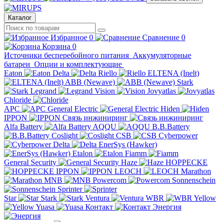
Каталог
Избранное
0
Сравнение
0
Корзина
0
Источники бесперебойного питания
Аккумуляторные
батареи
Опции и комплектующие
Eaton
Delta
Riello
ELTENA (Inelt)
ABB (Newave)
Stark
Legrand
Vision
Jovyatlas
Chloride
APC
General Electric
Hiden
IPPON
Связь инжиниринг
Alfa Battery
AQQU
B.B.Battery
Coslight
CSB
Cyberpower
Delta
EnerSys (Hawker)
Etalon
Fiamm
General Security
Haze
HOPPECKE
IPPON
LEOCH
Marathon
MNB
Powercom
Sonnenschein
Sprinter
Star
Stark
Ventura
WBR
Yellow
Yuasa
Контакт
Энергия