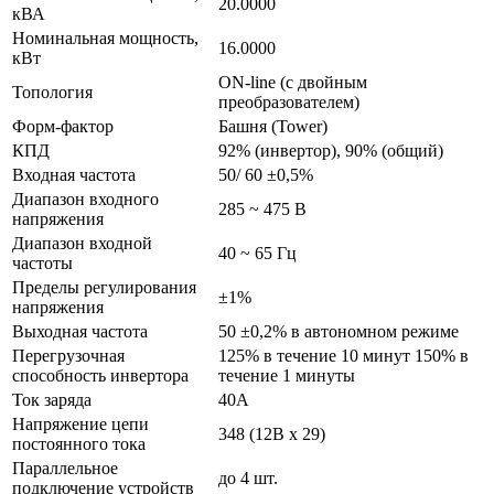
20.0000
кВА
Номинальная мощность,
16.0000
кВт
ON-line (с двойным
Топология
преобразователем)
Форм-фактор
Башня (Tower)
КПД
92% (инвертор), 90% (общий)
Входная частота
50/ 60 ±0,5%
Диапазон входного
285 ~ 475 В
напряжения
Диапазон входной
40 ~ 65 Гц
частоты
Пределы регулирования
±1%
напряжения
Выходная частота
50 ±0,2% в автономном режиме
Перегрузочная
125% в течение 10 минут 150% в
способность инвертора
течение 1 минуты
Ток заряда
40A
Напряжение цепи
348 (12В х 29)
постоянного тока
Параллельное
до 4 шт.
подключение устройств