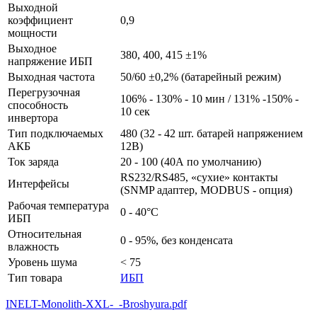
Выходной
коэффициент
0,9
мощности
Выходное
380, 400, 415 ±1%
напряжение ИБП
Выходная частота
50/60 ±0,2% (батарейный режим)
Перегрузочная
106% - 130% - 10 мин / 131% -150% -
способность
10 сек
инвертора
Тип подключаемых
480 (32 - 42 шт. батарей напряжением
АКБ
12В)
Ток заряда
20 - 100 (40А по умолчанию)
RS232/RS485, «сухие» контакты
Интерфейсы
(SNMP адаптер, MODBUS - опция)
Рабочая температура
0 - 40°С
ИБП
Относительная
0 - 95%, без конденсата
влажность
Уровень шума
< 75
Тип товара
ИБП
INELT-Monolith-XXL-_-Broshyura.pdf