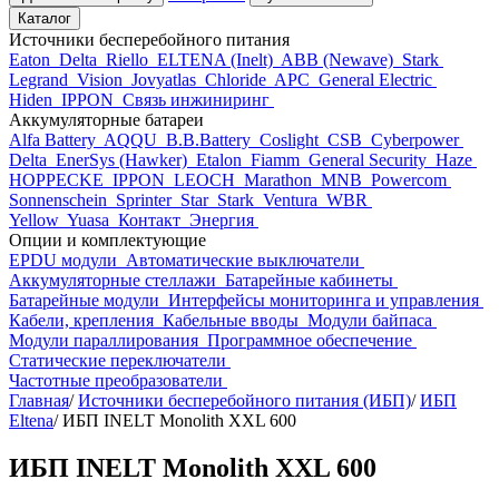
Каталог
Источники бесперебойного питания
Eaton
Delta
Riello
ELTENA (Inelt)
ABB (Newave)
Stark
Legrand
Vision
Jovyatlas
Chloride
APC
General Electric
Hiden
IPPON
Связь инжиниринг
Аккумуляторные батареи
Alfa Battery
AQQU
B.B.Battery
Coslight
CSB
Cyberpower
Delta
EnerSys (Hawker)
Etalon
Fiamm
General Security
Haze
HOPPECKE
IPPON
LEOCH
Marathon
MNB
Powercom
Sonnenschein
Sprinter
Star
Stark
Ventura
WBR
Yellow
Yuasa
Контакт
Энергия
Опции и комплектующие
EPDU модули
Автоматические выключатели
Аккумуляторные стеллажи
Батарейные кабинеты
Батарейные модули
Интерфейсы мониторинга и управления
Кабели, крепления
Кабельные вводы
Модули байпаса
Модули параллирования
Программное обеспечение
Статические переключатели
Частотные преобразователи
Главная
/
Источники бесперебойного питания (ИБП)
/
ИБП
Eltena
/
ИБП INELT Monolith XXL 600
ИБП INELT Monolith XXL 600