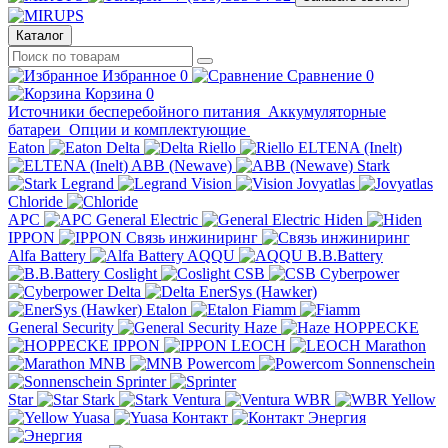
Каталог
Избранное
0
Сравнение
0
Корзина
0
Источники бесперебойного питания
Аккумуляторные
батареи
Опции и комплектующие
Eaton
Delta
Riello
ELTENA (Inelt)
ABB (Newave)
Stark
Legrand
Vision
Jovyatlas
Chloride
APC
General Electric
Hiden
IPPON
Связь инжиниринг
Alfa Battery
AQQU
B.B.Battery
Coslight
CSB
Cyberpower
Delta
EnerSys (Hawker)
Etalon
Fiamm
General Security
Haze
HOPPECKE
IPPON
LEOCH
Marathon
MNB
Powercom
Sonnenschein
Sprinter
Star
Stark
Ventura
WBR
Yellow
Yuasa
Контакт
Энергия