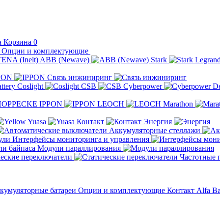
Корзина
0
Опции и комплектующие
ABB (Newave)
Stark
Legran
PON
Связь инжиниринг
Coslight
CSB
Cyberpower
D
IPPON
LEOCH
Marathon
Yuasa
Контакт
Энергия
Аккумуляторные стеллажи
Интерфейсы мониторинга и управления
Модули параллирования
еские переключатели
Частотные 
кумуляторные батареи
Опции и комплектующие
Контакт
Alfa Ba