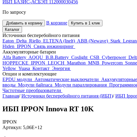
ИБП БАЗИС-АСБЭП 112000030456
По запросу
В корзине
Добавить в корзину
Купить в 1 клик
Каталог
Источники бесперебойного питания
Eaton
Delta
Riello
ELTENA (Inelt)
ABB (Newave)
Stark
Legra
Hiden
IPPON
Связь инжиниринг
Аккумуляторные батареи
Alfa Battery
AQQU
B.B.Battery
Coslight
CSB
Cyberpower
Del
HOPPECKE
IPPON
LEOCH
Marathon
MNB
Powercom
Sonne
Yellow
Yuasa
Контакт
Энергия
Опции и комплектующие
EPDU модули
Автоматические выключатели
Аккумуляторные
вводы
Модули байпаса
Модули параллирования
Программное
Частотные преобразователи
Главная
/
Источники бесперебойного питания (ИБП)
/
ИБП Ippo
ИБП IPPON Innova RT 10K
IPPON
Артикул: 5,06E+12