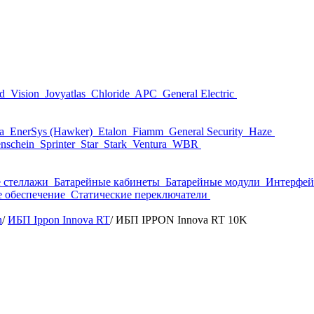
nd
Vision
Jovyatlas
Chloride
APC
General Electric
ta
EnerSys (Hawker)
Etalon
Fiamm
General Security
Haze
nschein
Sprinter
Star
Stark
Ventura
WBR
 стеллажи
Батарейные кабинеты
Батарейные модули
Интерфей
 обеспечение
Статические переключатели
n
/
ИБП Ippon Innova RT
/
ИБП IPPON Innova RT 10K