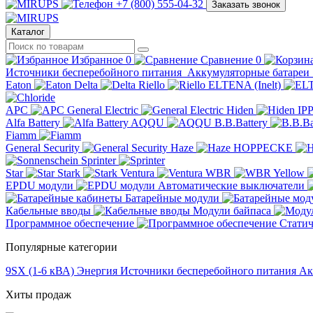
+7 (800) 555-04-32
Заказать звонок
Каталог
Избранное
0
Сравнение
0
Источники бесперебойного питания
Аккумуляторные батареи
Eaton
Delta
Riello
ELTENA (Inelt)
APC
General Electric
Hiden
IP
Alfa Battery
AQQU
B.B.Battery
Fiamm
General Security
Haze
HOPPECKE
Sprinter
Star
Stark
Ventura
WBR
Yellow
EPDU модули
Автоматические выключатели
Батарейные модули
Кабельные вводы
Модули байпаса
Программное обеспечение
Статич
Популярные категории
9SX (1-6 кВА)
Энергия
Источники бесперебойного питания
Ак
Хиты продаж