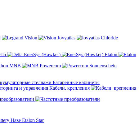
d
Vision
Jovyatlas
Chloride
elta
EnerSys (Hawker)
Etalon
MNB
Powercom
Sonnenschein
Батарейные кабинеты
Кабели, крепления
преобразователи
ttery
Haze
Etalon
Star