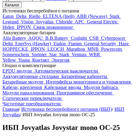
Каталог
Источники бесперебойного питания
Eaton
Delta
Riello
ELTENA (Inelt)
ABB (Newave)
Stark
Legrand
Vision
Jovyatlas
Chloride
APC
General Electric
Hiden
IPPON
Связь инжиниринг
Аккумуляторные батареи
Alfa Battery
AQQU
B.B.Battery
Coslight
CSB
Cyberpower
Delta
EnerSys (Hawker)
Etalon
Fiamm
General Security
Haze
HOPPECKE
IPPON
LEOCH
Marathon
MNB
Powercom
Sonnenschein
Sprinter
Star
Stark
Ventura
WBR
Yellow
Yuasa
Контакт
Энергия
Опции и комплектующие
EPDU модули
Автоматические выключатели
Аккумуляторные стеллажи
Батарейные кабинеты
Батарейные модули
Интерфейсы мониторинга и управления
Кабели, крепления
Кабельные вводы
Модули байпаса
Модули параллирования
Программное обеспечение
Статические переключатели
Частотные преобразователи
Главная
/
Источники бесперебойного питания (ИБП)
/
ИБП
Jovyatlas
/
ИБП Jovyatlas Jovystar mono OC-25
ИБП Jovyatlas Jovystar mono OC-25