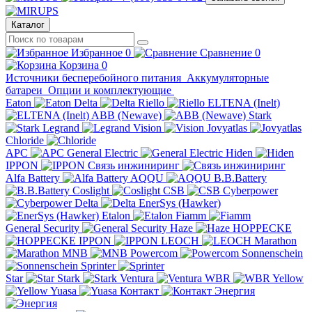
Каталог
Избранное
0
Сравнение
0
Корзина
0
Источники бесперебойного питания
Аккумуляторные
батареи
Опции и комплектующие
Eaton
Delta
Riello
ELTENA (Inelt)
ABB (Newave)
Stark
Legrand
Vision
Jovyatlas
Chloride
APC
General Electric
Hiden
IPPON
Связь инжиниринг
Alfa Battery
AQQU
B.B.Battery
Coslight
CSB
Cyberpower
Delta
EnerSys (Hawker)
Etalon
Fiamm
General Security
Haze
HOPPECKE
IPPON
LEOCH
Marathon
MNB
Powercom
Sonnenschein
Sprinter
Star
Stark
Ventura
WBR
Yellow
Yuasa
Контакт
Энергия