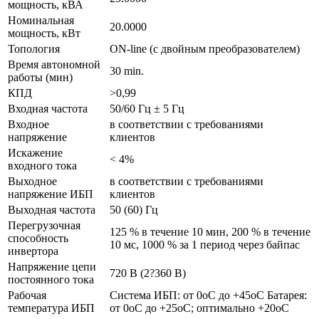
мощность, кВА
Номинальная
20.0000
мощность, кВт
Топология
ON-line (с двойным преобразователем)
Время автономной
30 min.
работы (мин)
КПД
>0,99
Входная частота
50/60 Гц ± 5 Гц
Входное
в соответствии с требованиями
напряжение
клиентов
Искажение
< 4%
входного тока
Выходное
в соответствии с требованиями
напряжение ИБП
клиентов
Выходная частота
50 (60) Гц
Перегрузочная
125 % в течение 10 мин, 200 % в течение
способность
10 мс, 1000 % за 1 период через байпас
инвертора
Напряжение цепи
720 B (2?360 B)
постоянного тока
Рабочая
Система ИБП: от 0оС до +45оС Батарея:
температура ИБП
от 0оС до +25оС; оптимально +20оС