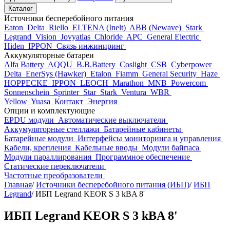
Каталог
Источники бесперебойного питания
Eaton
Delta
Riello
ELTENA (Inelt)
ABB (Newave)
Stark
Legrand
Vision
Jovyatlas
Chloride
APC
General Electric
Hiden
IPPON
Связь инжиниринг
Аккумуляторные батареи
Alfa Battery
AQQU
B.B.Battery
Coslight
CSB
Cyberpower
Delta
EnerSys (Hawker)
Etalon
Fiamm
General Security
Haze
HOPPECKE
IPPON
LEOCH
Marathon
MNB
Powercom
Sonnenschein
Sprinter
Star
Stark
Ventura
WBR
Yellow
Yuasa
Контакт
Энергия
Опции и комплектующие
EPDU модули
Автоматические выключатели
Аккумуляторные стеллажи
Батарейные кабинеты
Батарейные модули
Интерфейсы мониторинга и управления
Кабели, крепления
Кабельные вводы
Модули байпаса
Модули параллирования
Программное обеспечение
Статические переключатели
Частотные преобразователи
Главная
/
Источники бесперебойного питания (ИБП)
/
ИБП
Legrand
/
ИБП Legrand KEOR S 3 kВA 8'
ИБП Legrand KEOR S 3 kВA 8'