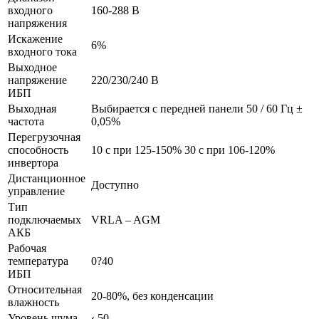
входного
160-288 В
напряжения
Искажение
6%
входного тока
Выходное
напряжение
220/230/240 В
ИБП
Выходная
Выбирается с передней панели 50 / 60 Гц ±
частота
0,05%
Перегрузочная
способность
10 с при 125-150% 30 с при 106-120%
инвертора
Дистанционное
Доступно
управление
Тип
подключаемых
VRLA – AGM
АКБ
Рабочая
температура
0?40
ИБП
Относительная
20-80%, без конденсации
влажность
Уровень шума
‹ 50