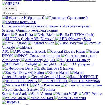
Каталог
Избранное
0
Сравнение
0
Корзина
0
Источники бесперебойного питания
Аккумуляторные
батареи
Опции и комплектующие
Eaton
Delta
Riello
ELTENA (Inelt)
ABB (Newave)
Stark
Legrand
Vision
Jovyatlas
Chloride
APC
General Electric
Hiden
IPPON
Связь инжиниринг
Alfa Battery
AQQU
B.B.Battery
Coslight
CSB
Cyberpower
Delta
EnerSys (Hawker)
Etalon
Fiamm
General Security
Haze
HOPPECKE
IPPON
LEOCH
Marathon
MNB
Powercom
Sonnenschein
Sprinter
Star
Stark
Ventura
WBR
Yellow
Yuasa
Контакт
Энергия