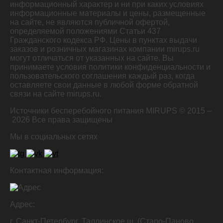
информационный характер и ни при каких условиях
информационные материалы и цены, размещенные
на сайте, не являются публичной офертой,
определяемой положениями Статьи 437
Гражданского кодекса РФ. Цены в пунктах выдачи
заказов и розничных магазинах компании mirups.ru
могут отличаться от указанных на сайте. Вы
принимаете условия политики конфиденциальности и
пользовательского соглашения каждый раз, когда
оставляете свои данные в любой форме обратной
связи на сайте mirups.ru.
Источники бесперебойного питания MIRUPS © 2015 –
2026
Все права защищены
Мы в социальных сетях
Контактная информация:
Адрес:
г. Санкт-Петербург, Таллинское ш. (Старо-Паново