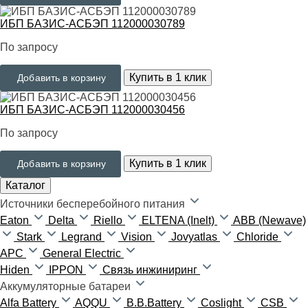
ИБП БАЗИС-АСБЭП 112000030789
По запросу
Купить в 1 клик
Добавить в корзину
ИБП БАЗИС-АСБЭП 112000030456
По запросу
Купить в 1 клик
Добавить в корзину
Каталог
Источники бесперебойного питания
Eaton
Delta
Riello
ELTENA (Inelt)
ABB (Newave)
Stark
Legrand
Vision
Jovyatlas
Chloride
APC
General Electric
Hiden
IPPON
Связь инжиниринг
Аккумуляторные батареи
Alfa Battery
AQQU
B.B.Battery
Coslight
CSB