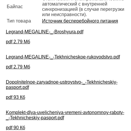
автоматический с внутренней
Байпас
синхронизацией (в случае перегрузки
или неисправности).
Тип товара
Источник бесперебойного питания
Legrand-MEGALINE-_-Broshyura.pdf
pdf
2.79 Мб
Legrand-MEGALINE-_-Tekhnicheskoe-rukovodstvo.pdf
pdf
2.79 Мб
Dopolnitelnoe-zaryadnoe-ustroystvo-_-Tekhnicheskiy-
pasport.pdf
pdf
93 Кб
Komplekt-dlya-uvelicheniya-vremeni-avtonomnoy-raboty-
_-Tekhnicheskiy-pasport.pdf
pdf
90 Кб