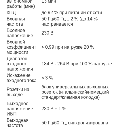
автономной
13 мин
работы (мин)
КПД
до 92 % при питании от сети
Входная
50 Гц/60 Гц ± 2 % (до 14 %
частота
настраивается
Входное
230 В
напряжение
Входной
коэффициент
> 0,99 при нагрузке 20 %
мощности
Диапазон
входного
184 В - 264 В при 100 % нагрузке
напряжения
Искажение
< 3 %
входного тока
блок универсальных выходных
Розетки на
розеток (итальянский/немецкий
выходе
стандарт/клемная колодка)
Выходное
напряжение
230 В ± 1 %
ИБП
Выходная
50 Гц/60 Гц, синхронизирована
частота