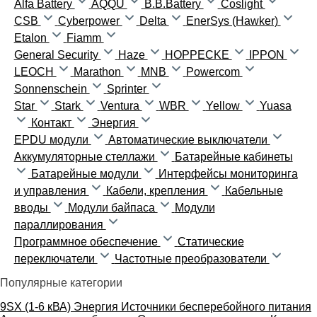
Alfa Battery
AQQU
B.B.Battery
Coslight
CSB
Cyberpower
Delta
EnerSys (Hawker)
Etalon
Fiamm
General Security
Haze
HOPPECKE
IPPON
LEOCH
Marathon
MNB
Powercom
Sonnenschein
Sprinter
Star
Stark
Ventura
WBR
Yellow
Yuasa
Контакт
Энергия
EPDU модули
Автоматические выключатели
Аккумуляторные стеллажи
Батарейные кабинеты
Батарейные модули
Интерфейсы мониторинга
и управления
Кабели, крепления
Кабельные
вводы
Модули байпаса
Модули
параллирования
Программное обеспечение
Статические
переключатели
Частотные преобразователи
Популярные категории
9SX (1-6 кВА)
Энергия
Источники бесперебойного питания