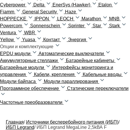
Cyberpower
Delta
EnerSys (Hawker)
Etalon
Fiamm
General Security
Haze
HOPPECKE
IPPON
LEOCH
Marathon
MNB
Powercom
Sonnenschein
Sprinter
Star
Stark
Ventura
WBR
Yellow
Yuasa
Контакт
Энергия
Опции и комплектующие
EPDU модули
Автоматические выключатели
Аккумуляторные стеллажи
Батарейные кабинеты
Батарейные модули
Интерфейсы мониторинга и
управления
Кабели, крепления
Кабельные вводы
Модули байпаса
Модули параллирования
Программное обеспечение
Статические переключатели
Частотные преобразователи
Главная
/
Источники бесперебойного питания (ИБП)
/
ИБП Legrand
/
ИБП Legrand MegaLine 2,5kВА F