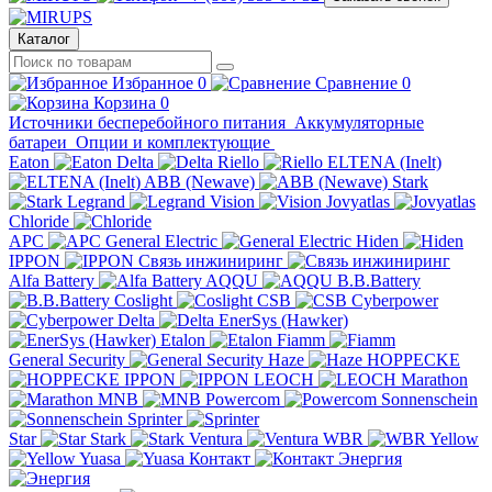
Каталог
Избранное
0
Сравнение
0
Корзина
0
Источники бесперебойного питания
Аккумуляторные
батареи
Опции и комплектующие
Eaton
Delta
Riello
ELTENA (Inelt)
ABB (Newave)
Stark
Legrand
Vision
Jovyatlas
Chloride
APC
General Electric
Hiden
IPPON
Связь инжиниринг
Alfa Battery
AQQU
B.B.Battery
Coslight
CSB
Cyberpower
Delta
EnerSys (Hawker)
Etalon
Fiamm
General Security
Haze
HOPPECKE
IPPON
LEOCH
Marathon
MNB
Powercom
Sonnenschein
Sprinter
Star
Stark
Ventura
WBR
Yellow
Yuasa
Контакт
Энергия