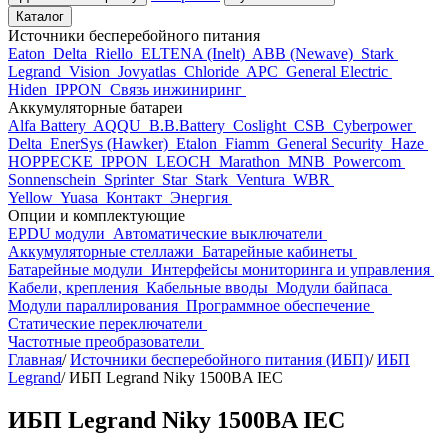
Каталог
Источники бесперебойного питания
Eaton
Delta
Riello
ELTENA (Inelt)
ABB (Newave)
Stark
Legrand
Vision
Jovyatlas
Chloride
APC
General Electric
Hiden
IPPON
Связь инжиниринг
Аккумуляторные батареи
Alfa Battery
AQQU
B.B.Battery
Coslight
CSB
Cyberpower
Delta
EnerSys (Hawker)
Etalon
Fiamm
General Security
Haze
HOPPECKE
IPPON
LEOCH
Marathon
MNB
Powercom
Sonnenschein
Sprinter
Star
Stark
Ventura
WBR
Yellow
Yuasa
Контакт
Энергия
Опции и комплектующие
EPDU модули
Автоматические выключатели
Аккумуляторные стеллажи
Батарейные кабинеты
Батарейные модули
Интерфейсы мониторинга и управления
Кабели, крепления
Кабельные вводы
Модули байпаса
Модули параллирования
Программное обеспечение
Статические переключатели
Частотные преобразователи
Главная
/
Источники бесперебойного питания (ИБП)
/
ИБП
Legrand
/
ИБП Legrand Niky 1500BA IEC
ИБП Legrand Niky 1500BA IEC