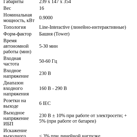
Габариты
239 x 147 x 354
Вес
16
Номинальная
0.9000
мощность, кВт
Топология
Line-Interactive (линейно-интерактивные)
Форм-фактор
Башня (Tower)
Время
автономной
5-30 мин
работы (мин)
Входная
50-60 Гц
частота
Входное
230 В
напряжение
Диапазон
входного
160 В - 290 В
напряжения
Розетки на
6 IEC
выходе
Выходное
230 В ± 10% при работе от электросети; +
напряжение
5% (при работе от батареи)
ИБП
Искажение
выходного
< 3% при линейной нагрузке