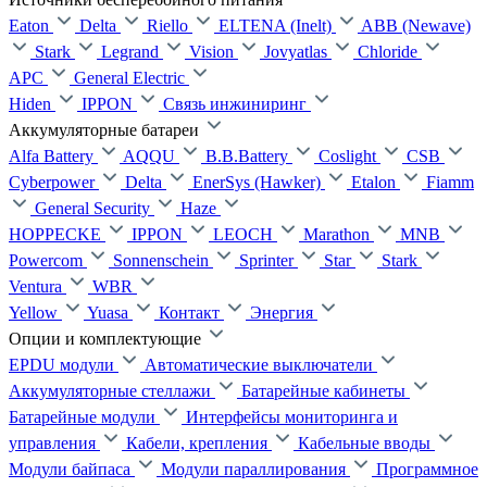
Eaton
Delta
Riello
ELTENA (Inelt)
ABB (Newave)
Stark
Legrand
Vision
Jovyatlas
Chloride
APC
General Electric
Hiden
IPPON
Связь инжиниринг
Аккумуляторные батареи
Alfa Battery
AQQU
B.B.Battery
Coslight
CSB
Cyberpower
Delta
EnerSys (Hawker)
Etalon
Fiamm
General Security
Haze
HOPPECKE
IPPON
LEOCH
Marathon
MNB
Powercom
Sonnenschein
Sprinter
Star
Stark
Ventura
WBR
Yellow
Yuasa
Контакт
Энергия
Опции и комплектующие
EPDU модули
Автоматические выключатели
Аккумуляторные стеллажи
Батарейные кабинеты
Батарейные модули
Интерфейсы мониторинга и
управления
Кабели, крепления
Кабельные вводы
Модули байпаса
Модули параллирования
Программное