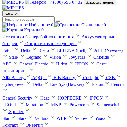
+7 (800) 555-04-32
Заказать звонок
Каталог
Избранное
0
Сравнение
0
Корзина
0
Источники бесперебойного питания
Аккумуляторные
батареи
Опции и комплектующие
Eaton
Delta
Riello
ELTENA (Inelt)
ABB (Newave)
Stark
Legrand
Vision
Jovyatlas
Chloride
APC
General Electric
Hiden
IPPON
Связь
инжиниринг
Alfa Battery
AQQU
B.B.Battery
Coslight
CSB
Cyberpower
Delta
EnerSys (Hawker)
Etalon
Fiamm
General Security
Haze
HOPPECKE
IPPON
LEOCH
Marathon
MNB
Powercom
Sonnenschein
Sprinter
Star
Stark
Ventura
WBR
Yellow
Yuasa
Контакт
Энергия