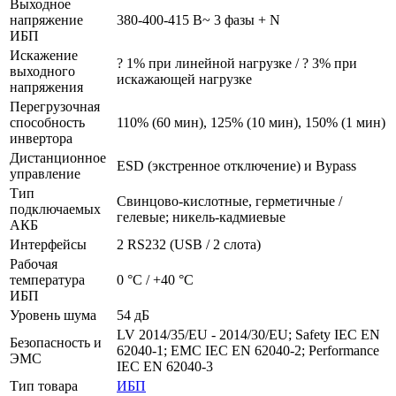
Выходное
напряжение
380-400-415 В~ 3 фазы + N
ИБП
Искажение
? 1% при линейной нагрузке / ? 3% при
выходного
искажающей нагрузке
напряжения
Перегрузочная
способность
110% (60 мин), 125% (10 мин), 150% (1 мин)
инвертора
Дистанционное
ESD (экстренное отключение) и Bypass
управление
Тип
Свинцово-кислотные, герметичные /
подключаемых
гелевые; никель-кадмиевые
АКБ
Интерфейсы
2 RS232 (USB / 2 cлота)
Рабочая
температура
0 °C / +40 °C
ИБП
Уровень шума
54 дБ
LV 2014/35/EU - 2014/30/EU; Safety IEC EN
Безопасность и
62040-1; EMC IEC EN 62040-2; Performance
ЭМС
IEC EN 62040-3
Тип товара
ИБП