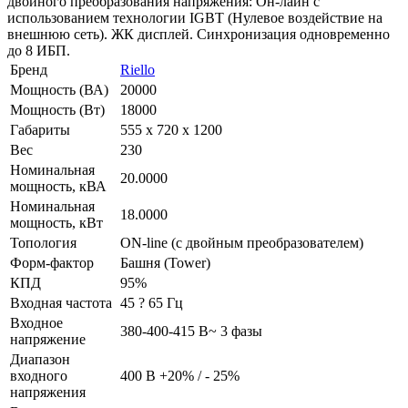
двойного преобразования напряжения: Он-лайн с
использованием технологии IGBT (Нулевое воздействие на
внешнюю сеть). ЖК дисплей. Синхронизация одновременно
до 8 ИБП.
Бренд
Riello
Мощность (ВА)
20000
Мощность (Вт)
18000
Габариты
555 х 720 х 1200
Вес
230
Номинальная
20.0000
мощность, кВА
Номинальная
18.0000
мощность, кВт
Топология
ON-line (с двойным преобразователем)
Форм-фактор
Башня (Tower)
КПД
95%
Входная частота
45 ? 65 Гц
Входное
380-400-415 В~ 3 фазы
напряжение
Диапазон
входного
400 В +20% / - 25%
напряжения