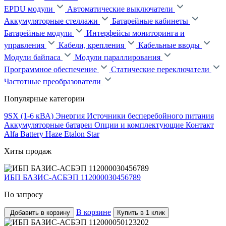
EPDU модули
Автоматические выключатели
Аккумуляторные стеллажи
Батарейные кабинеты
Батарейные модули
Интерфейсы мониторинга и
управления
Кабели, крепления
Кабельные вводы
Модули байпаса
Модули параллирования
Программное обеспечение
Статические переключатели
Частотные преобразователи
Популярные категории
9SX (1-6 кВА)
Энергия
Источники бесперебойного питания
Аккумуляторные батареи
Опции и комплектующие
Контакт
Alfa Battery
Haze
Etalon
Star
Хиты продаж
ИБП БАЗИС-АСБЭП 112000030456789
По запросу
В корзине
Добавить в корзину
Купить в 1 клик