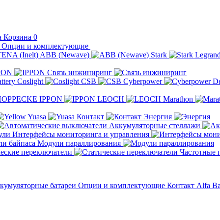
Корзина
0
Опции и комплектующие
ABB (Newave)
Stark
Legran
PON
Связь инжиниринг
Coslight
CSB
Cyberpower
D
IPPON
LEOCH
Marathon
Yuasa
Контакт
Энергия
Аккумуляторные стеллажи
Интерфейсы мониторинга и управления
Модули параллирования
еские переключатели
Частотные 
кумуляторные батареи
Опции и комплектующие
Контакт
Alfa Ba