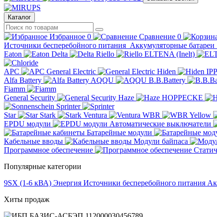
Каталог
Избранное
0
Сравнение
0
Источники бесперебойного питания
Аккумуляторные батареи
Eaton
Delta
Riello
ELTENA (Inelt)
APC
General Electric
Hiden
IP
Alfa Battery
AQQU
B.B.Battery
Fiamm
General Security
Haze
HOPPECKE
Sprinter
Star
Stark
Ventura
WBR
Yellow
EPDU модули
Автоматические выключатели
Батарейные модули
Кабельные вводы
Модули байпаса
Программное обеспечение
Статич
Популярные категории
9SX (1-6 кВА)
Энергия
Источники бесперебойного питания
Ак
Хиты продаж