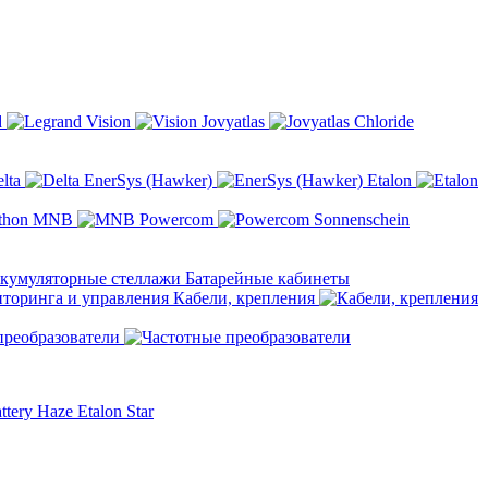
d
Vision
Jovyatlas
Chloride
elta
EnerSys (Hawker)
Etalon
MNB
Powercom
Sonnenschein
Батарейные кабинеты
Кабели, крепления
преобразователи
ttery
Haze
Etalon
Star