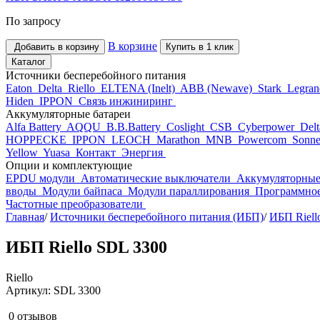
По запросу
В корзине
Добавить в корзину
Купить в 1 клик
Каталог
Источники бесперебойного питания
Eaton
Delta
Riello
ELTENA (Inelt)
ABB (Newave)
Stark
Legra
Hiden
IPPON
Связь инжиниринг
Аккумуляторные батареи
Alfa Battery
AQQU
B.B.Battery
Coslight
CSB
Cyberpower
Del
HOPPECKE
IPPON
LEOCH
Marathon
MNB
Powercom
Sonne
Yellow
Yuasa
Контакт
Энергия
Опции и комплектующие
EPDU модули
Автоматические выключатели
Аккумуляторные
вводы
Модули байпаса
Модули параллирования
Программное
Частотные преобразователи
Главная
/
Источники бесперебойного питания (ИБП)
/
ИБП Riell
ИБП Riello SDL 3300
Riello
Артикул: SDL 3300
0 отзывов