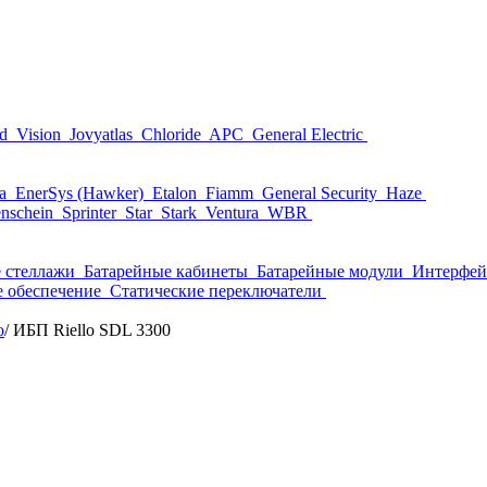
nd
Vision
Jovyatlas
Chloride
APC
General Electric
ta
EnerSys (Hawker)
Etalon
Fiamm
General Security
Haze
nschein
Sprinter
Star
Stark
Ventura
WBR
 стеллажи
Батарейные кабинеты
Батарейные модули
Интерфей
 обеспечение
Статические переключатели
o
/
ИБП Riello SDL 3300