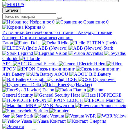
Каталог
Избранное
0
Сравнение
0
Корзина
0
Источники бесперебойного питания
Аккумуляторные
батареи
Опции и комплектующие
Eaton
Delta
Riello
ELTENA (Inelt)
ABB (Newave)
Stark
Legrand
Vision
Jovyatlas
Chloride
APC
General Electric
Hiden
IPPON
Связь инжиниринг
Alfa Battery
AQQU
B.B.Battery
Coslight
CSB
Cyberpower
Delta
EnerSys (Hawker)
Etalon
Fiamm
General Security
Haze
HOPPECKE
IPPON
LEOCH
Marathon
MNB
Powercom
Sonnenschein
Sprinter
Star
Stark
Ventura
WBR
Yellow
Yuasa
Контакт
Энергия