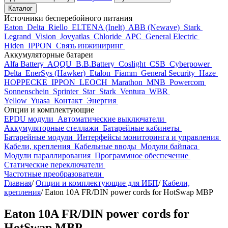
Каталог
Источники бесперебойного питания
Eaton
Delta
Riello
ELTENA (Inelt)
ABB (Newave)
Stark
Legrand
Vision
Jovyatlas
Chloride
APC
General Electric
Hiden
IPPON
Связь инжиниринг
Аккумуляторные батареи
Alfa Battery
AQQU
B.B.Battery
Coslight
CSB
Cyberpower
Delta
EnerSys (Hawker)
Etalon
Fiamm
General Security
Haze
HOPPECKE
IPPON
LEOCH
Marathon
MNB
Powercom
Sonnenschein
Sprinter
Star
Stark
Ventura
WBR
Yellow
Yuasa
Контакт
Энергия
Опции и комплектующие
EPDU модули
Автоматические выключатели
Аккумуляторные стеллажи
Батарейные кабинеты
Батарейные модули
Интерфейсы мониторинга и управления
Кабели, крепления
Кабельные вводы
Модули байпаса
Модули параллирования
Программное обеспечение
Статические переключатели
Частотные преобразователи
Главная
/
Опции и комплектующие для ИБП
/
Кабели,
крепления
/
Eaton 10A FR/DIN power cords for HotSwap MBP
Eaton 10A FR/DIN power cords for
HotSwap MBP