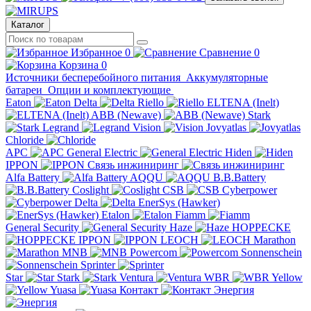
Каталог
Избранное
0
Сравнение
0
Корзина
0
Источники бесперебойного питания
Аккумуляторные
батареи
Опции и комплектующие
Eaton
Delta
Riello
ELTENA (Inelt)
ABB (Newave)
Stark
Legrand
Vision
Jovyatlas
Chloride
APC
General Electric
Hiden
IPPON
Связь инжиниринг
Alfa Battery
AQQU
B.B.Battery
Coslight
CSB
Cyberpower
Delta
EnerSys (Hawker)
Etalon
Fiamm
General Security
Haze
HOPPECKE
IPPON
LEOCH
Marathon
MNB
Powercom
Sonnenschein
Sprinter
Star
Stark
Ventura
WBR
Yellow
Yuasa
Контакт
Энергия