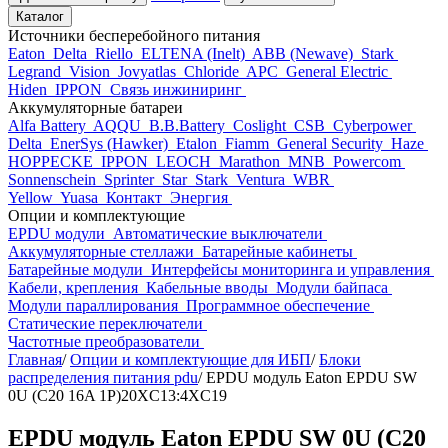
Каталог
Источники бесперебойного питания
Eaton
Delta
Riello
ELTENA (Inelt)
ABB (Newave)
Stark
Legrand
Vision
Jovyatlas
Chloride
APC
General Electric
Hiden
IPPON
Связь инжиниринг
Аккумуляторные батареи
Alfa Battery
AQQU
B.B.Battery
Coslight
CSB
Cyberpower
Delta
EnerSys (Hawker)
Etalon
Fiamm
General Security
Haze
HOPPECKE
IPPON
LEOCH
Marathon
MNB
Powercom
Sonnenschein
Sprinter
Star
Stark
Ventura
WBR
Yellow
Yuasa
Контакт
Энергия
Опции и комплектующие
EPDU модули
Автоматические выключатели
Аккумуляторные стеллажи
Батарейные кабинеты
Батарейные модули
Интерфейсы мониторинга и управления
Кабели, крепления
Кабельные вводы
Модули байпаса
Модули параллирования
Программное обеспечение
Статические переключатели
Частотные преобразователи
Главная
/
Опции и комплектующие для ИБП
/
Блоки
распределения питания pdu
/
EPDU модуль Eaton EPDU SW
0U (C20 16A 1P)20XC13:4XC19
EPDU модуль Eaton EPDU SW 0U (C20