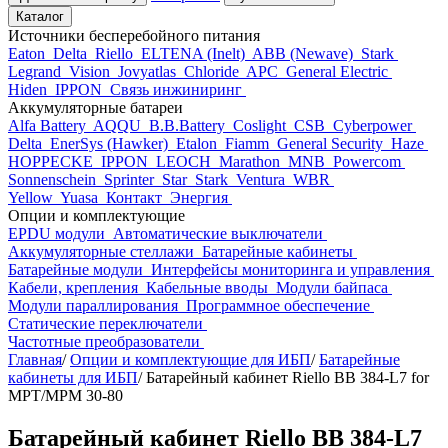
Каталог
Источники бесперебойного питания
Eaton
Delta
Riello
ELTENA (Inelt)
ABB (Newave)
Stark
Legrand
Vision
Jovyatlas
Chloride
APC
General Electric
Hiden
IPPON
Связь инжиниринг
Аккумуляторные батареи
Alfa Battery
AQQU
B.B.Battery
Coslight
CSB
Cyberpower
Delta
EnerSys (Hawker)
Etalon
Fiamm
General Security
Haze
HOPPECKE
IPPON
LEOCH
Marathon
MNB
Powercom
Sonnenschein
Sprinter
Star
Stark
Ventura
WBR
Yellow
Yuasa
Контакт
Энергия
Опции и комплектующие
EPDU модули
Автоматические выключатели
Аккумуляторные стеллажи
Батарейные кабинеты
Батарейные модули
Интерфейсы мониторинга и управления
Кабели, крепления
Кабельные вводы
Модули байпаса
Модули параллирования
Программное обеспечение
Статические переключатели
Частотные преобразователи
Главная
/
Опции и комплектующие для ИБП
/
Батарейные
кабинеты для ИБП
/
Батарейный кабинет Riello BB 384-L7 for
MPT/MPM 30-80
Батарейный кабинет Riello BB 384-L7