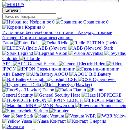
Каталог
Избранное
0
Сравнение
0
Корзина
0
Источники бесперебойного питания
Аккумуляторные
батареи
Опции и комплектующие
Eaton
Delta
Riello
ELTENA (Inelt)
ABB (Newave)
Stark
Legrand
Vision
Jovyatlas
Chloride
APC
General Electric
Hiden
IPPON
Связь инжиниринг
Alfa Battery
AQQU
B.B.Battery
Coslight
CSB
Cyberpower
Delta
EnerSys (Hawker)
Etalon
Fiamm
General Security
Haze
HOPPECKE
IPPON
LEOCH
Marathon
MNB
Powercom
Sonnenschein
Sprinter
Star
Stark
Ventura
WBR
Yellow
Yuasa
Контакт
Энергия