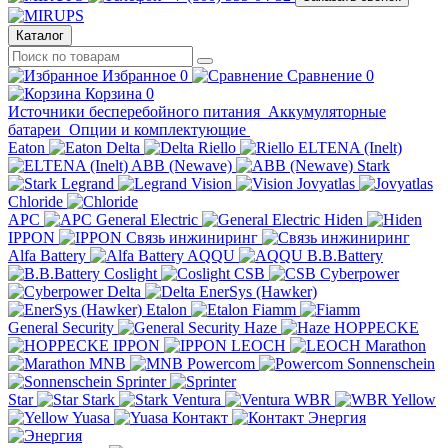
Каталог
Избранное
0
Сравнение
0
Корзина
0
Источники бесперебойного питания
Аккумуляторные
батареи
Опции и комплектующие
Eaton
Delta
Riello
ELTENA (Inelt)
ABB (Newave)
Stark
Legrand
Vision
Jovyatlas
Chloride
APC
General Electric
Hiden
IPPON
Связь инжиниринг
Alfa Battery
AQQU
B.B.Battery
Coslight
CSB
Cyberpower
Delta
EnerSys (Hawker)
Etalon
Fiamm
General Security
Haze
HOPPECKE
IPPON
LEOCH
Marathon
MNB
Powercom
Sonnenschein
Sprinter
Star
Stark
Ventura
WBR
Yellow
Yuasa
Контакт
Энергия