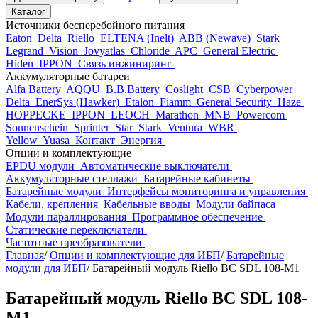
Каталог
Источники бесперебойного питания
Eaton
Delta
Riello
ELTENA (Inelt)
ABB (Newave)
Stark
Legrand
Vision
Jovyatlas
Chloride
APC
General Electric
Hiden
IPPON
Связь инжиниринг
Аккумуляторные батареи
Alfa Battery
AQQU
B.B.Battery
Coslight
CSB
Cyberpower
Delta
EnerSys (Hawker)
Etalon
Fiamm
General Security
Haze
HOPPECKE
IPPON
LEOCH
Marathon
MNB
Powercom
Sonnenschein
Sprinter
Star
Stark
Ventura
WBR
Yellow
Yuasa
Контакт
Энергия
Опции и комплектующие
EPDU модули
Автоматические выключатели
Аккумуляторные стеллажи
Батарейные кабинеты
Батарейные модули
Интерфейсы мониторинга и управления
Кабели, крепления
Кабельные вводы
Модули байпаса
Модули параллирования
Программное обеспечение
Статические переключатели
Частотные преобразователи
Главная
/
Опции и комплектующие для ИБП
/
Батарейные
модули для ИБП
/
Батарейный модуль Riello BC SDL 108-M1
Батарейный модуль Riello BC SDL 108-
M1