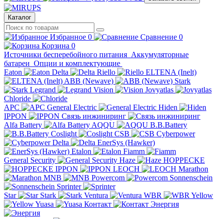
Каталог
Избранное
0
Сравнение
0
Корзина
0
Источники бесперебойного питания
Аккумуляторные
батареи
Опции и комплектующие
Eaton
Delta
Riello
ELTENA (Inelt)
ABB (Newave)
Stark
Legrand
Vision
Jovyatlas
Chloride
APC
General Electric
Hiden
IPPON
Связь инжиниринг
Alfa Battery
AQQU
B.B.Battery
Coslight
CSB
Cyberpower
Delta
EnerSys (Hawker)
Etalon
Fiamm
General Security
Haze
HOPPECKE
IPPON
LEOCH
Marathon
MNB
Powercom
Sonnenschein
Sprinter
Star
Stark
Ventura
WBR
Yellow
Yuasa
Контакт
Энергия