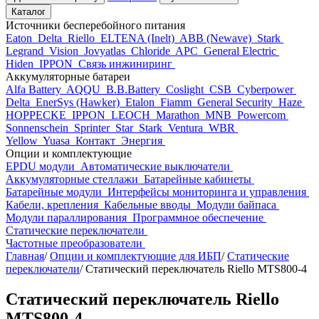
Каталог
Источники бесперебойного питания
Eaton
Delta
Riello
ELTENA (Inelt)
ABB (Newave)
Stark
Legrand
Vision
Jovyatlas
Chloride
APC
General Electric
Hiden
IPPON
Связь инжиниринг
Аккумуляторные батареи
Alfa Battery
AQQU
B.B.Battery
Coslight
CSB
Cyberpower
Delta
EnerSys (Hawker)
Etalon
Fiamm
General Security
Haze
HOPPECKE
IPPON
LEOCH
Marathon
MNB
Powercom
Sonnenschein
Sprinter
Star
Stark
Ventura
WBR
Yellow
Yuasa
Контакт
Энергия
Опции и комплектующие
EPDU модули
Автоматические выключатели
Аккумуляторные стеллажи
Батарейные кабинеты
Батарейные модули
Интерфейсы мониторинга и управления
Кабели, крепления
Кабельные вводы
Модули байпаса
Модули параллирования
Программное обеспечение
Статические переключатели
Частотные преобразователи
Главная
/
Опции и комплектующие для ИБП
/
Статические
переключатели
/
Статический переключатель Riello MTS800-4
Статический переключатель Riello
MTS800-4