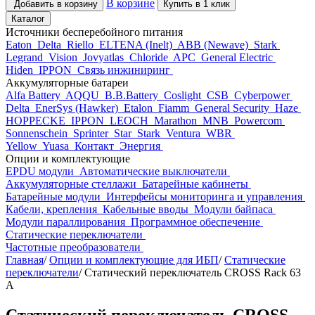
В корзине
Добавить в корзину
Купить в 1 клик
Каталог
Источники бесперебойного питания
Eaton
Delta
Riello
ELTENA (Inelt)
ABB (Newave)
Stark
Legrand
Vision
Jovyatlas
Chloride
APC
General Electric
Hiden
IPPON
Связь инжиниринг
Аккумуляторные батареи
Alfa Battery
AQQU
B.B.Battery
Coslight
CSB
Cyberpower
Delta
EnerSys (Hawker)
Etalon
Fiamm
General Security
Haze
HOPPECKE
IPPON
LEOCH
Marathon
MNB
Powercom
Sonnenschein
Sprinter
Star
Stark
Ventura
WBR
Yellow
Yuasa
Контакт
Энергия
Опции и комплектующие
EPDU модули
Автоматические выключатели
Аккумуляторные стеллажи
Батарейные кабинеты
Батарейные модули
Интерфейсы мониторинга и управления
Кабели, крепления
Кабельные вводы
Модули байпаса
Модули параллирования
Программное обеспечение
Статические переключатели
Частотные преобразователи
Главная
/
Опции и комплектующие для ИБП
/
Статические
переключатели
/
Статический переключатель CROSS Rack 63
А
Статический переключатель CROSS