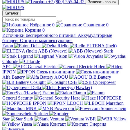
+7 (800) 555-04-32
Заказать звонок
Каталог
Избранное
0
Сравнение
0
Корзина
0
Источники бесперебойного питания
Аккумуляторные
батареи
Опции и комплектующие
Eaton
Delta
Riello
ELTENA (Inelt)
ABB (Newave)
Stark
Legrand
Vision
Jovyatlas
Chloride
APC
General Electric
Hiden
IPPON
Связь инжиниринг
Alfa Battery
AQQU
B.B.Battery
Coslight
CSB
Cyberpower
Delta
EnerSys (Hawker)
Etalon
Fiamm
General Security
Haze
HOPPECKE
IPPON
LEOCH
Marathon
MNB
Powercom
Sonnenschein
Sprinter
Star
Stark
Ventura
WBR
Yellow
Yuasa
Контакт
Энергия