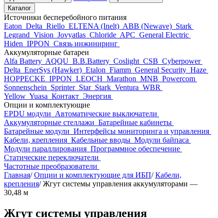
Каталог
Источники бесперебойного питания
Eaton
Delta
Riello
ELTENA (Inelt)
ABB (Newave)
Stark
Legrand
Vision
Jovyatlas
Chloride
APC
General Electric
Hiden
IPPON
Связь инжиниринг
Аккумуляторные батареи
Alfa Battery
AQQU
B.B.Battery
Coslight
CSB
Cyberpower
Delta
EnerSys (Hawker)
Etalon
Fiamm
General Security
Haze
HOPPECKE
IPPON
LEOCH
Marathon
MNB
Powercom
Sonnenschein
Sprinter
Star
Stark
Ventura
WBR
Yellow
Yuasa
Контакт
Энергия
Опции и комплектующие
EPDU модули
Автоматические выключатели
Аккумуляторные стеллажи
Батарейные кабинеты
Батарейные модули
Интерфейсы мониторинга и управления
Кабели, крепления
Кабельные вводы
Модули байпаса
Модули параллирования
Программное обеспечение
Статические переключатели
Частотные преобразователи
Главная
/
Опции и комплектующие для ИБП
/
Кабели,
крепления
/
Жгут системы управления аккумуляторами —
30,48 м
Жгут системы управления