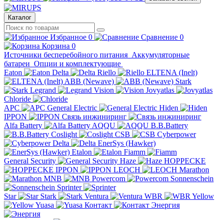
Каталог
Избранное
0
Сравнение
0
Корзина
0
Источники бесперебойного питания
Аккумуляторные
батареи
Опции и комплектующие
Eaton
Delta
Riello
ELTENA (Inelt)
ABB (Newave)
Stark
Legrand
Vision
Jovyatlas
Chloride
APC
General Electric
Hiden
IPPON
Связь инжиниринг
Alfa Battery
AQQU
B.B.Battery
Coslight
CSB
Cyberpower
Delta
EnerSys (Hawker)
Etalon
Fiamm
General Security
Haze
HOPPECKE
IPPON
LEOCH
Marathon
MNB
Powercom
Sonnenschein
Sprinter
Star
Stark
Ventura
WBR
Yellow
Yuasa
Контакт
Энергия