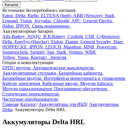
Каталог
Источники бесперебойного питания
Eaton
Delta
Riello
ELTENA (Inelt)
ABB (Newave)
Stark
Legrand
Vision
Jovyatlas
Chloride
APC
General Electric
Hiden
IPPON
Связь инжиниринг
Аккумуляторные батареи
Alfa Battery
AQQU
B.B.Battery
Coslight
CSB
Cyberpower
Delta
EnerSys (Hawker)
Etalon
Fiamm
General Security
Haze
HOPPECKE
IPPON
LEOCH
Marathon
MNB
Powercom
Sonnenschein
Sprinter
Star
Stark
Ventura
WBR
Yellow
Yuasa
Контакт
Энергия
Опции и комплектующие
EPDU модули
Автоматические выключатели
Аккумуляторные стеллажи
Батарейные кабинеты
Батарейные модули
Интерфейсы мониторинга и управления
Кабели, крепления
Кабельные вводы
Модули байпаса
Модули параллирования
Программное обеспечение
Статические переключатели
Частотные преобразователи
Главная
/
Каталог
/
Аккумуляторы для ИБП
/
Аккумуляторы
Delta
/
Аккумуляторы Delta HRL
Аккумуляторы Delta HRL