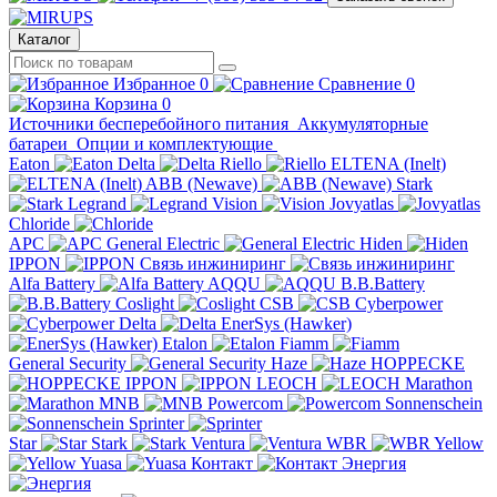
Каталог
Избранное
0
Сравнение
0
Корзина
0
Источники бесперебойного питания
Аккумуляторные
батареи
Опции и комплектующие
Eaton
Delta
Riello
ELTENA (Inelt)
ABB (Newave)
Stark
Legrand
Vision
Jovyatlas
Chloride
APC
General Electric
Hiden
IPPON
Связь инжиниринг
Alfa Battery
AQQU
B.B.Battery
Coslight
CSB
Cyberpower
Delta
EnerSys (Hawker)
Etalon
Fiamm
General Security
Haze
HOPPECKE
IPPON
LEOCH
Marathon
MNB
Powercom
Sonnenschein
Sprinter
Star
Stark
Ventura
WBR
Yellow
Yuasa
Контакт
Энергия