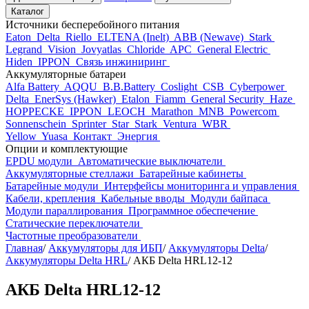
Каталог
Источники бесперебойного питания
Eaton
Delta
Riello
ELTENA (Inelt)
ABB (Newave)
Stark
Legrand
Vision
Jovyatlas
Chloride
APC
General Electric
Hiden
IPPON
Связь инжиниринг
Аккумуляторные батареи
Alfa Battery
AQQU
B.B.Battery
Coslight
CSB
Cyberpower
Delta
EnerSys (Hawker)
Etalon
Fiamm
General Security
Haze
HOPPECKE
IPPON
LEOCH
Marathon
MNB
Powercom
Sonnenschein
Sprinter
Star
Stark
Ventura
WBR
Yellow
Yuasa
Контакт
Энергия
Опции и комплектующие
EPDU модули
Автоматические выключатели
Аккумуляторные стеллажи
Батарейные кабинеты
Батарейные модули
Интерфейсы мониторинга и управления
Кабели, крепления
Кабельные вводы
Модули байпаса
Модули параллирования
Программное обеспечение
Статические переключатели
Частотные преобразователи
Главная
/
Аккумуляторы для ИБП
/
Аккумуляторы Delta
/
Аккумуляторы Delta HRL
/
АКБ Delta HRL12-12
АКБ Delta HRL12-12