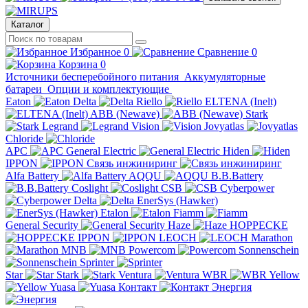
Каталог
Избранное
0
Сравнение
0
Корзина
0
Источники бесперебойного питания
Аккумуляторные
батареи
Опции и комплектующие
Eaton
Delta
Riello
ELTENA (Inelt)
ABB (Newave)
Stark
Legrand
Vision
Jovyatlas
Chloride
APC
General Electric
Hiden
IPPON
Связь инжиниринг
Alfa Battery
AQQU
B.B.Battery
Coslight
CSB
Cyberpower
Delta
EnerSys (Hawker)
Etalon
Fiamm
General Security
Haze
HOPPECKE
IPPON
LEOCH
Marathon
MNB
Powercom
Sonnenschein
Sprinter
Star
Stark
Ventura
WBR
Yellow
Yuasa
Контакт
Энергия