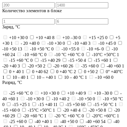
Количество элементов в блоке
Заряд, °C
+10 +30
0
+10 +40
8
+10 –30
0
+15 +25
0
+5
+30
1
- 20 +40
0
-10 +30
0
-10 +40
3
-10 +45
0
-10 +50
13
-10 +50 °С
0
-10 +55
0
-10 +6-
0
-10
+60
24
-10 +60 °С
0
-10 °С +60 °С
0
-10°С +50°С
1
-15 +60 °C
0
-15 +40
29
-15 +50
4
-15 +60
1
-20 +40
3
-20 +50
2
-20 +60
26
-35 +60
0
-40 +60
1
0 + 40
1
0 +40
62
0 +40 °С
2
0 +50
2
0° +40°С
1
10 - 40
1
10 – +40
1
10 – 40 °С
1
–10 +60
0
Разряд, °C
-25 +60 °C
0
+10 +30
0
+10 +40
9
+10 –30
0
-
40 +60
1
-10 +30
0
-10 +40
2
-10 +50
0
-10 +50 °С
0
-15 +25
1
-15 +40
11
-15 +50
60
-15 +50 °С
1
-15 +60
0
-15°С +50°С
1
-20 +40
4
-20 +50
8
-20
+60
29
-20 +60 °С
1
-20 °С +60 °С
0
-20°С +60°С
1
-25 +60
0
-40 +40
1
-40 +50
0
-40 +60
54
-40