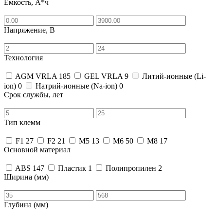
Емкость, А*ч
Напряжение, В
Технология
AGM VRLA
185
GEL VRLA
9
Литий-ионные (Li-
ion)
0
Натрий-ионные (Na-ion)
0
Срок службы, лет
Тип клемм
F1
27
F2
21
M5
13
M6
50
M8
17
Основной материал
ABS
147
Пластик
1
Полипропилен
2
Ширина (мм)
Глубина (мм)