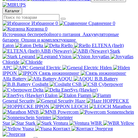
Каталог
Избранное
0
Сравнение
0
Корзина
0
Источники бесперебойного питания
Аккумуляторные
батареи
Опции и комплектующие
Eaton
Delta
Riello
ELTENA (Inelt)
ABB (Newave)
Stark
Legrand
Vision
Jovyatlas
Chloride
APC
General Electric
Hiden
IPPON
Связь инжиниринг
Alfa Battery
AQQU
B.B.Battery
Coslight
CSB
Cyberpower
Delta
EnerSys (Hawker)
Etalon
Fiamm
General Security
Haze
HOPPECKE
IPPON
LEOCH
Marathon
MNB
Powercom
Sonnenschein
Sprinter
Star
Stark
Ventura
WBR
Yellow
Yuasa
Контакт
Энергия