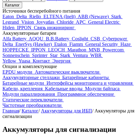
Каталог
Источники бесперебойного питания
Eaton
Delta
Riello
ELTENA (Inelt)
ABB (Newave)
Stark
Legrand
Vision
Jovyatlas
Chloride
APC
General Electric
Hiden
IPPON
Связь инжиниринг
Аккумуляторные батареи
Alfa Battery
AQQU
B.B.Battery
Coslight
CSB
Cyberpower
Delta
EnerSys (Hawker)
Etalon
Fiamm
General Security
Haze
HOPPECKE
IPPON
LEOCH
Marathon
MNB
Powercom
Sonnenschein
Sprinter
Star
Stark
Ventura
WBR
Yellow
Yuasa
Контакт
Энергия
Опции и комплектующие
EPDU модули
Автоматические выключатели
Аккумуляторные стеллажи
Батарейные кабинеты
Батарейные модули
Интерфейсы мониторинга и управления
Кабели, крепления
Кабельные вводы
Модули байпаса
Модули параллирования
Программное обеспечение
Статические переключатели
Частотные преобразователи
Главная
/
Каталог
/
Аккумуляторы для ИБП
/
Аккумуляторы для
сигнализации
Аккумуляторы для сигнализации