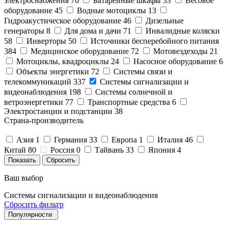
электроснабжения
76
Батарейные шкафы
33
Весовое
оборудование
45
Водные мотоциклы
13
Гидроакустическое оборудование
46
Дизельные
генераторы
8
Для дома и дачи
71
Инвалидные коляски
58
Инверторы
50
Источники бесперебойного питания
384
Медицинское оборудование
72
Мотовездеходы
21
Мотоциклы, квадроциклы
24
Насосное оборудование
6
Объекты энергетики
72
Системы связи и
телекоммуникаций
337
Системы сигнализации и
видеонаблюдения
198
Системы солнечной и
ветроэнергетики
77
Транспортные средства
6
Электростанции и подстанции
38
Страна-производитель
Азия
1
Германия
33
Европа
1
Италия
46
Китай
80
Россия
0
Тайвань
33
Япония
4
Ваш выбор
Системы сигнализации и видеонаблюдения
Сбросить фильтр
Популярности