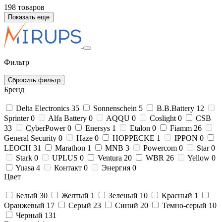
198 товаров
Показать еще
Фильтр
Сбросить фильтр
Бренд
Delta Electronics
35
Sonnenschein
5
B.B.Bаttery
12
Sprinter
0
Alfa Battery
0
AQQU
0
Coslight
0
CSB
33
CyberPower
0
Enersys
1
Etalon
0
Fiamm
26
General Security
0
Haze
0
HOPPECKE
1
IPPON
0
LEOCH
31
Marathon
1
MNB
3
Powercom
0
Star
0
Stark
0
UPLUS
0
Ventura
20
WBR
26
Yellow
0
Yuasa
4
Контакт
0
Энергия
0
Цвет
Белый
30
Желтый
1
Зеленый
10
Красный
1
Оранжевый
17
Серый
23
Синий
20
Темно-серый
10
Черный
131