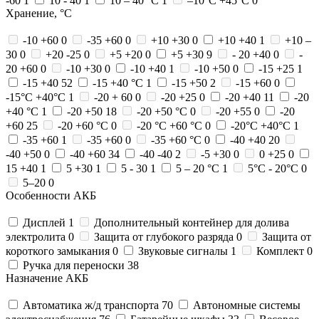
-60
1
10 - 40
1
10 – 40 °С
1
–10°C +45°C
0
Хранение, °C
-10 +60
0
-35 +60
0
+10 +30
0
+10 +40
1
+10 –
30
0
+20 -25
0
+5 +20
0
+5 +30
9
- 20 +40
0
-
20 +60
0
-10 +30
0
-10 +40
1
-10 +50
0
-15 +25
1
-15 +40
52
-15 +40 °С
1
-15 +50
2
-15 +60
0
-15°С +40°С
1
-20 + 60
0
-20 +25
0
-20 +40
11
-20
+40 °С
1
-20 +50
18
-20 +50 °С
0
-20 +55
0
-20
+60
25
-20 +60 °С
0
-20 °С +60 °С
0
-20°С +40°С
1
-35 +60
1
-35 +60
0
-35 +60 °C
0
-40 +40
20
-40 +50
0
-40 +60
34
-40 -40
2
-5 +30
0
0 +25
0
15 +40
1
5 +30
1
5 - 30
1
5 – 20 °С
1
5°C - 20°C
0
5–20
0
Особенности АКБ
Дисплей
1
Дополнительный контейнер для долива
электролита
0
Защита от глубокого разряда
0
Защита от
короткого замыкания
0
Звуковые сигналы
1
Комплект
0
Ручка для переноски
38
Назначение АКБ
Автоматика ж/д транспорта
70
Автономные системы