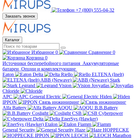
+7 (800) 555-04-32
Заказать звонок
Каталог
Избранное
0
Сравнение
0
Корзина
0
Источники бесперебойного питания
Аккумуляторные
батареи
Опции и комплектующие
Eaton
Delta
Riello
ELTENA (Inelt)
ABB (Newave)
Stark
Legrand
Vision
Jovyatlas
Chloride
APC
General Electric
Hiden
IPPON
Связь инжиниринг
Alfa Battery
AQQU
B.B.Battery
Coslight
CSB
Cyberpower
Delta
EnerSys (Hawker)
Etalon
Fiamm
General Security
Haze
HOPPECKE
IPPON
LEOCH
Marathon