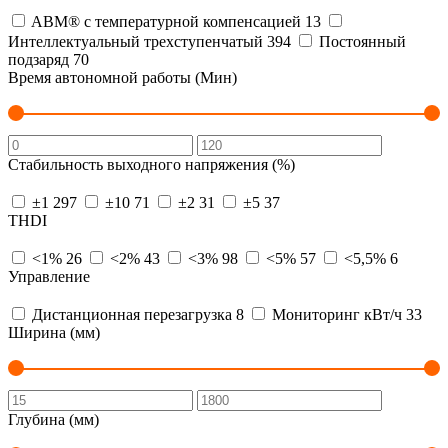
ABM® с температурной компенсацией
13
Интеллектуальный трехступенчатый
394
Постоянный
подзаряд
70
Время автономной работы (Мин)
Стабильность выходного напряжения (%)
±1
297
±10
71
±2
31
±5
37
THDI
<1%
26
<2%
43
<3%
98
<5%
57
<5,5%
6
Управление
Дистанционная перезагрузка
8
Мониторинг кВт/ч
33
Ширина (мм)
Глубина (мм)