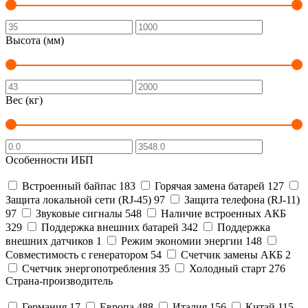
Высота (мм)
Вес (кг)
Особенности ИБП
Встроенный байпас
183
Горячая замена батарей
127
Защита локальной сети (RJ-45)
97
Защита телефона (RJ-11)
97
Звуковые сигналы
548
Наличие встроенных АКБ
329
Поддержка внешних батарей
342
Поддержка
внешних датчиков
1
Режим экономии энергии
148
Совместимость с генератором
54
Счетчик замены АКБ
2
Счетчик энергопотребления
35
Холодный старт
276
Страна-производитель
Германия
17
Европа
488
Италия
156
Китай
115