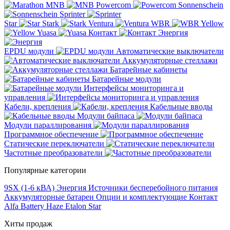
MNB
Powercom
Sonnenschein
Sprinter
Star
Stark
Ventura
WBR
Yellow
Yuasa
Контакт
Энергия
EPDU модули
Автоматические выключатели
Аккумуляторные стеллажи
Батарейные кабинеты
Батарейные модули
Интерфейсы мониторинга и
управления
Кабели, крепления
Кабельные вводы
Модули байпаса
Модули параллирования
Программное обеспечение
Статические переключатели
Частотные преобразователи
Популярные категории
9SX (1-6 кВА)
Энергия
Источники бесперебойного питания
Аккумуляторные батареи
Опции и комплектующие
Контакт
Alfa Battery
Haze
Etalon
Star
Хиты продаж