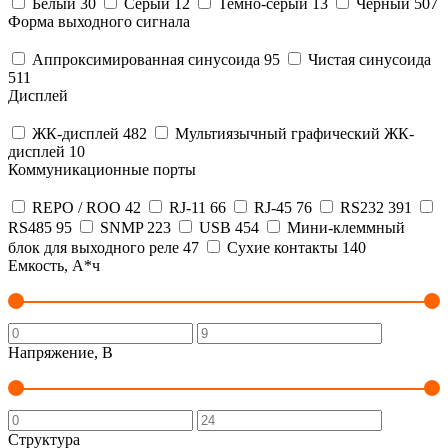
Белый
30
Серый
12
Темно-серый
13
Черный
507
Форма выходного сигнала
Аппроксимированная синусоида
95
Чистая синусоида
511
Дисплей
ЖК-дисплей
482
Мультиязычный графический ЖК-
дисплей
10
Коммуникационные порты
REPO / ROO
42
RJ-11
66
RJ-45
76
RS232
391
RS485
95
SNMP
223
USB
454
Мини-клеммный
блок для выходного реле
47
Сухие контакты
140
Емкость, А*ч
Напряжение, В
Структура