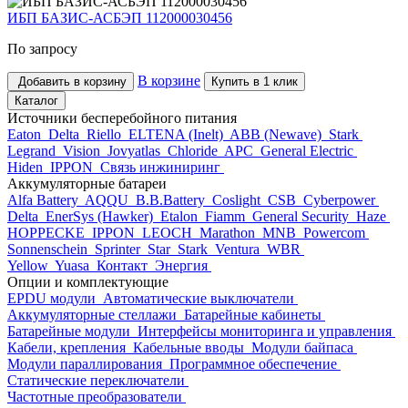
ИБП БАЗИС-АСБЭП 112000030456
По запросу
В корзине
Добавить в корзину
Купить в 1 клик
Каталог
Источники бесперебойного питания
Eaton
Delta
Riello
ELTENA (Inelt)
ABB (Newave)
Stark
Legrand
Vision
Jovyatlas
Chloride
APC
General Electric
Hiden
IPPON
Связь инжиниринг
Аккумуляторные батареи
Alfa Battery
AQQU
B.B.Battery
Coslight
CSB
Cyberpower
Delta
EnerSys (Hawker)
Etalon
Fiamm
General Security
Haze
HOPPECKE
IPPON
LEOCH
Marathon
MNB
Powercom
Sonnenschein
Sprinter
Star
Stark
Ventura
WBR
Yellow
Yuasa
Контакт
Энергия
Опции и комплектующие
EPDU модули
Автоматические выключатели
Аккумуляторные стеллажи
Батарейные кабинеты
Батарейные модули
Интерфейсы мониторинга и управления
Кабели, крепления
Кабельные вводы
Модули байпаса
Модули параллирования
Программное обеспечение
Статические переключатели
Частотные преобразователи