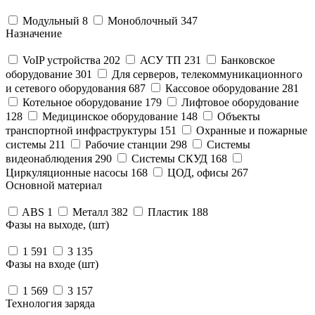
Модульный
8
Моноблочный
347
Назначение
VoIP устройства
202
АСУ ТП
231
Банковское
оборудование
301
Для серверов, телекоммуникационного
и сетевого оборудования
687
Кассовое оборудование
281
Котельное оборудование
179
Лифтовое оборудование
128
Медицинское оборудование
148
Объекты
транспортной инфраструктуры
151
Охранные и пожарные
системы
211
Рабочие станции
298
Системы
видеонаблюдения
290
Системы СКУД
168
Циркуляционные насосы
168
ЦОД, офисы
267
Основной материал
ABS
1
Металл
382
Пластик
188
Фазы на выходе, (шт)
1
591
3
135
Фазы на входе (шт)
1
569
3
157
Технология заряда