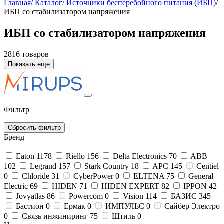
Главная
/
Каталог
/
Источники бесперебойного питания (ИБП)
/
ИБП со стабилизатором напряжения
ИБП со стабилизатором напряжения
2816 товаров
Показать еще
Фильтр
Сбросить фильтр
Бренд
Eaton
1178
Riello
156
Delta Electronics
70
ABB
102
Legrand
157
Stark Country
18
APC
145
Centiel
0
Chloride
31
CyberPower
0
ELTENA
75
General
Electric
69
HIDEN
71
HIDEN EXPERT
82
IPPON
42
Jovyatlas
86
Powercom
0
Vision
114
БАЗИС
345
Бастион
0
Ермак
0
ИМПУЛЬС
0
Сайбер Электро
0
Связь инжиниринг
75
Штиль
0