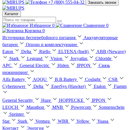
+7 (800) 555-04-32
Заказать звонок
Каталог
Избранное
0
Сравнение
0
Корзина
0
Источники бесперебойного питания
Аккумуляторные
батареи
Опции и комплектующие
Eaton
Delta
Riello
ELTENA (Inelt)
ABB (Newave)
Stark
Legrand
Vision
Jovyatlas
Chloride
APC
General Electric
Hiden
IPPON
Связь
инжиниринг
Alfa Battery
AQQU
B.B.Battery
Coslight
CSB
Cyberpower
Delta
EnerSys (Hawker)
Etalon
Fiamm
General Security
Haze
HOPPECKE
IPPON
LEOCH
Marathon
MNB
Powercom
Sonnenschein
Sprinter
Star
Stark
Ventura
WBR
Yellow
Yuasa
Контакт
Энергия