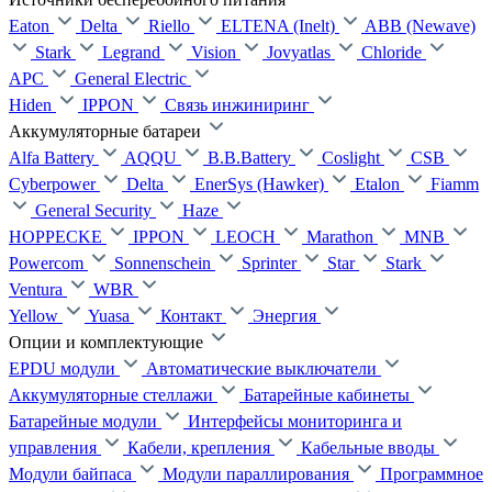
Eaton
Delta
Riello
ELTENA (Inelt)
ABB (Newave)
Stark
Legrand
Vision
Jovyatlas
Chloride
APC
General Electric
Hiden
IPPON
Связь инжиниринг
Аккумуляторные батареи
Alfa Battery
AQQU
B.B.Battery
Coslight
CSB
Cyberpower
Delta
EnerSys (Hawker)
Etalon
Fiamm
General Security
Haze
HOPPECKE
IPPON
LEOCH
Marathon
MNB
Powercom
Sonnenschein
Sprinter
Star
Stark
Ventura
WBR
Yellow
Yuasa
Контакт
Энергия
Опции и комплектующие
EPDU модули
Автоматические выключатели
Аккумуляторные стеллажи
Батарейные кабинеты
Батарейные модули
Интерфейсы мониторинга и
управления
Кабели, крепления
Кабельные вводы
Модули байпаса
Модули параллирования
Программное