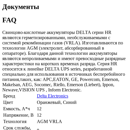
Документы
FAQ
Свинцово-кислотные аккумуляторы DELTA серии HR
являются герметизированными, необслуживаемыми с
системой рекомбинации газов (VRLA). Изготавливаются по
технологии AGM (электролит, абсорбированный в
сепараторе). Благодаря данной технологии аккумуляторы
являются непроливаемыми и имеют превосходные разрядные
характеристики на коротких временах разряда. Серия HR
относится к линейке DELTA UPS series, разработанной
специально для использования в источниках бесперебойного
питания,таких, как: APC,EATON, GE, Powercom, Emerson,
Makelsan, AEG, Socomec, Riello, Emerson (Liebert), Ippon,
Newave,VISION UPS , Inform Electronic.
Бренд
Delta Electronics
Цвет
Оранжевый, Синий
Емкость, А*ч
12
Напряжение, В
12
Технология
AGM VRLA
Срок службы,