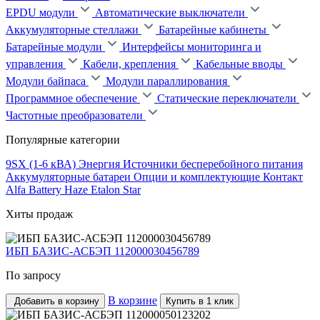
EPDU модули
Автоматические выключатели
Аккумуляторные стеллажи
Батарейные кабинеты
Батарейные модули
Интерфейсы мониторинга и
управления
Кабели, крепления
Кабельные вводы
Модули байпаса
Модули параллирования
Программное обеспечение
Статические переключатели
Частотные преобразователи
Популярные категории
9SX (1-6 кВА)
Энергия
Источники бесперебойного питания
Аккумуляторные батареи
Опции и комплектующие
Контакт
Alfa Battery
Haze
Etalon
Star
Хиты продаж
ИБП БАЗИС-АСБЭП 112000030456789
По запросу
В корзине
Добавить в корзину
Купить в 1 клик