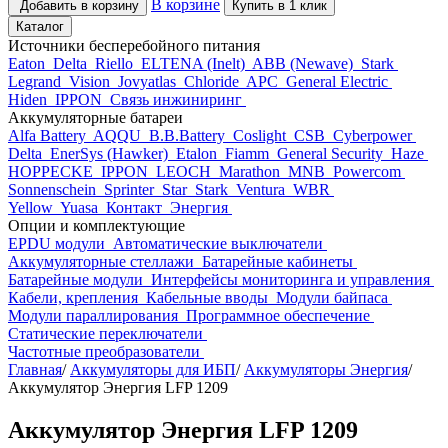
В корзине
Добавить в корзину
Купить в 1 клик
Каталог
Источники бесперебойного питания
Eaton
Delta
Riello
ELTENA (Inelt)
ABB (Newave)
Stark
Legrand
Vision
Jovyatlas
Chloride
APC
General Electric
Hiden
IPPON
Связь инжиниринг
Аккумуляторные батареи
Alfa Battery
AQQU
B.B.Battery
Coslight
CSB
Cyberpower
Delta
EnerSys (Hawker)
Etalon
Fiamm
General Security
Haze
HOPPECKE
IPPON
LEOCH
Marathon
MNB
Powercom
Sonnenschein
Sprinter
Star
Stark
Ventura
WBR
Yellow
Yuasa
Контакт
Энергия
Опции и комплектующие
EPDU модули
Автоматические выключатели
Аккумуляторные стеллажи
Батарейные кабинеты
Батарейные модули
Интерфейсы мониторинга и управления
Кабели, крепления
Кабельные вводы
Модули байпаса
Модули параллирования
Программное обеспечение
Статические переключатели
Частотные преобразователи
Главная
/
Аккумуляторы для ИБП
/
Аккумуляторы Энергия
/
Аккумулятор Энергия LFP 1209
Аккумулятор Энергия LFP 1209