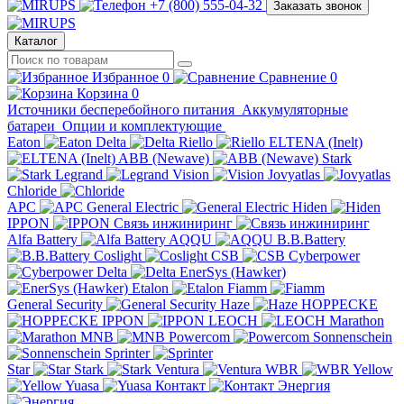
+7 (800) 555-04-32
Заказать звонок
Каталог
Избранное
0
Сравнение
0
Корзина
0
Источники бесперебойного питания
Аккумуляторные
батареи
Опции и комплектующие
Eaton
Delta
Riello
ELTENA (Inelt)
ABB (Newave)
Stark
Legrand
Vision
Jovyatlas
Chloride
APC
General Electric
Hiden
IPPON
Связь инжиниринг
Alfa Battery
AQQU
B.B.Battery
Coslight
CSB
Cyberpower
Delta
EnerSys (Hawker)
Etalon
Fiamm
General Security
Haze
HOPPECKE
IPPON
LEOCH
Marathon
MNB
Powercom
Sonnenschein
Sprinter
Star
Stark
Ventura
WBR
Yellow
Yuasa
Контакт
Энергия